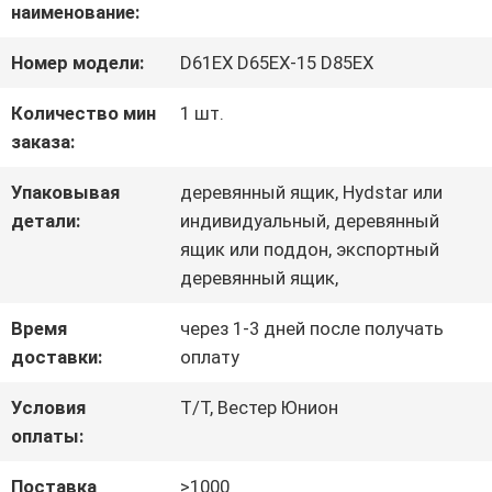
ПУТЕШЕСТВИЕ
наименование:
ФАБРИКИ
Номер модели:
D61EX D65EX-15 D85EX
Количество мин
1 шт.
ПРОВЕРКА
заказа:
КАЧЕСТВА
Упаковывая
деревянный ящик, Hydstar или
детали:
индивидуальный, деревянный
ящик или поддон, экспортный
СВЯЖИТЕСЬ
деревянный ящик,
МЫ
Время
через 1-3 дней после получать
доставки:
оплату
НОВОСТИ
Условия
Т/Т, Вестер Юнион
оплаты:
СЛУЧАИ
Поставка
>1000