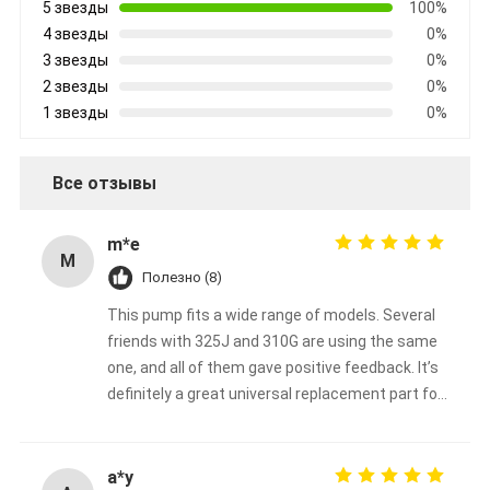
5 звезды
100%
4 звезды
0%
3 звезды
0%
2 звезды
0%
1 звезды
0%
Все отзывы
m*e
M
Полезно (8)
This pump fits a wide range of models. Several
friends with 325J and 310G are using the same
one, and all of them gave positive feedback. It’s
definitely a great universal replacement part for
John Deere backhoe loaders.
a*y