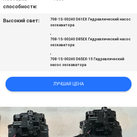
способности:
КАРТА
708-1S-00240 D61EX Гидравлический насос
Высокий свет:
экскаватора
,
САЙТА
708-1S-00240 D85EX Гидравлический насос
экскаватора
,
PRIVACY
708-1S-00240 D65EX-15 Гидравлический
насос экскаватора
POLICY
ЛУЧШАЯ ЦЕНА