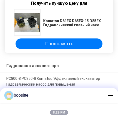
Получить лучшую цену для
Komatsu D61EX D65EX-15 D85EX
Гидравлический главный насос
экскаватор 708-1S-00240
Гидравлический насос
Продолжать
Гидронасос экскаватора
PC800-8 PC850-8 Komatsu Эффективный экскаватор
Гидравлический насос для повышения
производительности 708-2K-00113
boositte
Гидравлический насос в сборе для экскаватора ZX670-5G
ZX870-5G 9313598 YA00011362 YB60000246 4700708
8:29 PM