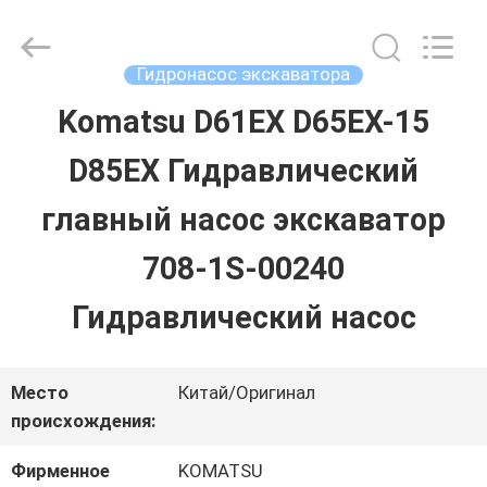
Guangzhou
Hopson
Machinery
Parts
Гидронасос экскаватора
Co.,
Ltd..
Komatsu D61EX D65EX-15
ДОМ
All
Rights
Reserved.
D85EX Гидравлический
ПРОДУКТЫ
главный насос экскаватор
708-1S-00240
ВИДЕО
Гидравлический насос
О
Место
Китай/Оригинал
НАС
происхождения:
Фирменное
KOMATSU