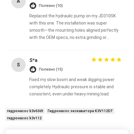
A
Полезно (10)
Replaced the hydraulic pump on my JD310SK
with this one. The installation was super
smooth—the mounting holes aligned perfectly
with the OEM specs, no extra grinding or
adjustments needed. It worked right after
installation, so hassle-free!
S*a
S
Полезно (15)
Fixed my slow boom and weak digging power
completely. Hydraulic pressure is stable and
consistent, even under heavy mining load.
гидронасос k3v63dt
Гидронасос экскаватора K3V112DT
гидронасос k3v112