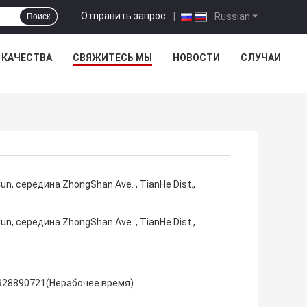
Отправить запрос
|
Russian
Поиск
 КАЧЕСТВА
СВЯЖИТЕСЬ МЫ
НОВОСТИ
СЛУЧАИ
n, середина ZhongShan Ave. , TianHe Dist.,
n, середина ZhongShan Ave. , TianHe Dist.,
928890721(Нерабочее время)