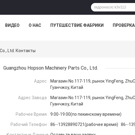
ВИДЕО
О НАС
ПУТЕШЕСТВИЕ ФАБРИКИ
ПРОВЕРКА
o., Ltd. Контакты
Guangzhou Hopson Machinery Parts Co., Ltd.
Адрес :
Магазин No.117-119, рынок YingFeng, ZhuCu
Гуанчжоу, Китай
Адрес Завода :
Магазин No.117-119, рынок YingFeng, ZhuCu
Гуанчжоу, Китай
Рабочее Время :
9:00-19:00(по пекинскому времени)
Рабочий Телефон :
86--13928890721(рабочее время) 86--13
Контактные Данные
Оставьте вашу заявку