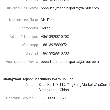
Электронная Почта :
boositte_machineparts@aliyun.com
Контактное Лицо :
Mr. Tone
Профессия :
Seller
Рабочий Телефон :
+8613928810703
WhatsApp :
+8613928890721
WeChat :
+8613928810703
Электронная Почта :
boositte_machineparts@aliyun.com
Guangzhou Hopson Machinery Parts Co., Ltd.
Адрес :
Shop No.117-119, YingFeng Market ,ZhuCun , M
Guangzhou，China
Рабочий Телефон :
86--13928890721