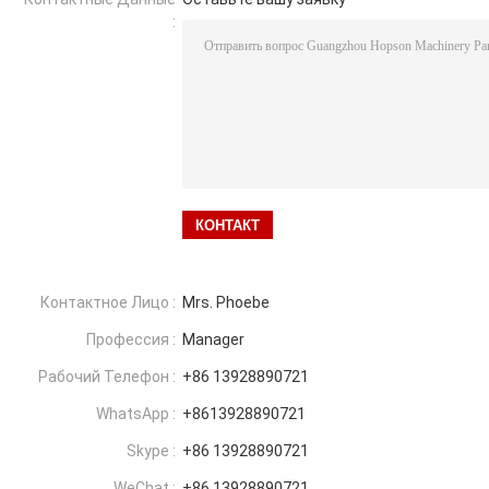
:
Контактное Лицо :
Mrs. Phoebe
Профессия :
Manager
Рабочий Телефон :
+86 13928890721
WhatsApp :
+8613928890721
Skype :
+86 13928890721
WeChat :
+86 13928890721