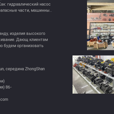
Как: гидравлический насос
апасные части, машинны...
нду, изделия высокого
живание. Дающ клиентам
но будем организовать
Cun, середина ZhongShan
ни)
я) 86-
n.com