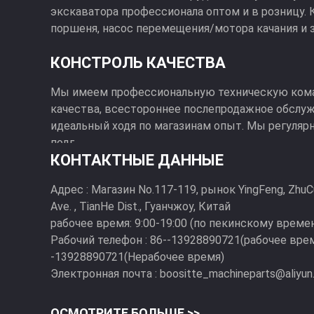
экскаватора профессионала оптом и в розницу. 
поршеня, насос перемещения/мотора качания и з
КОНСТРОЛЬ КАЧЕСТВА
Мы имеем профессиональную техническую кома
качества, всестороннее послепродажное обслу
идеальный ходя по магазинам опыт. Мы регуляр
подг...
КОНТАКТНЫЕ ДАННЫЕ
Адрес :
Магазин No.117-119, рынок YingFeng, Zhu
Ave. , TianHe Dist., Гуанчжоу, Китай
рабочее время:
9:00-19:00 (по пекинскому време
Рабочий телефон :
86--13928890721(рабочее врем
-13928890721(Нерабочее время)
Электронная почта :
boositte_machineparts@aliyu
ОСМОТРИТЕ БОЛЬШЕ >>