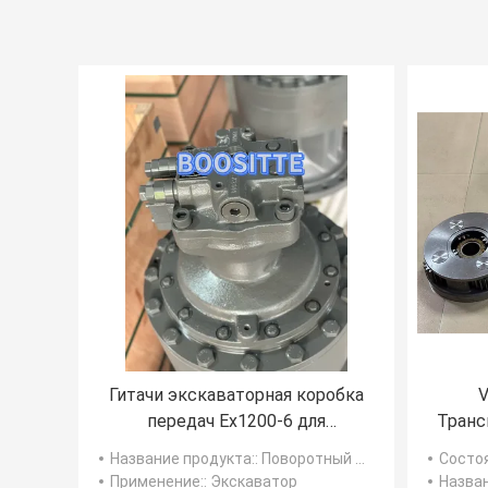
Гитачи экскаваторная коробка
V
передач Ex1200-6 для
Транс
качающегося мотора 4668923
Название продукта:
: Поворотный редуктор
Состо
926350 YB60001906
Применение:
: Экскаватор
Назван