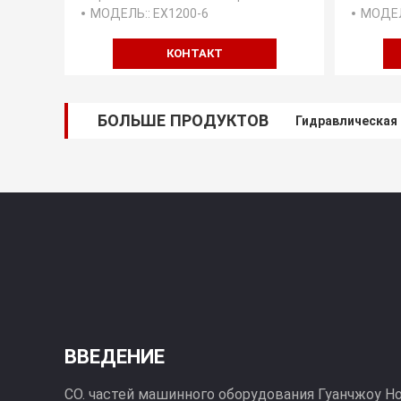
YB60002028 YB60001486
МОДЕЛЬ:
: EX1200-6
МОДЕ
КОНТАКТ
БОЛЬШЕ ПРОДУКТОВ
Гидравлическая 
Дизельный кост
ВВЕДЕНИЕ
CO. частей машинного оборудования Гуанчжоу Hop