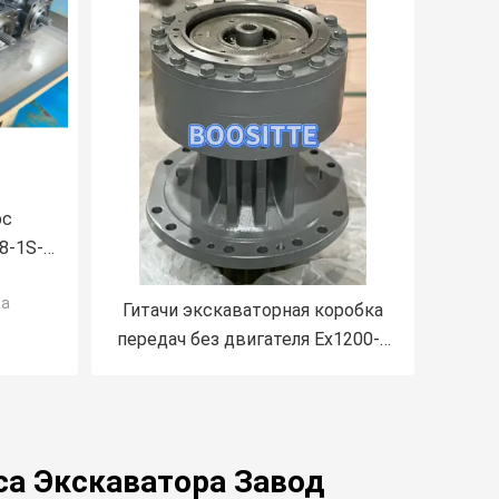
ос
8-1S-
0
ра
ерный
Гитачи экскаваторная коробка
сос
передач без двигателя Ex1200-6
одажи
для качающегося двигателя
4668923 926350 YB60001906
YB60002028 YB60001486
са Экскаватора Завод