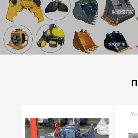
П
Мот