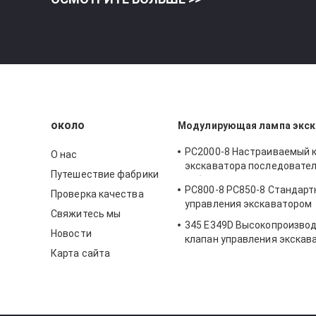
около
Модулирующая лампа экск
PC2000-8 Настраиваемый 
О нас
экскаватора последовате
Путешествие фабрики
работа 709-1A-11100 709-
PC800-8 PC850-8 Стандарт
Проверка качества
Главный клапан управлени
управления экскаватором
Свяжитесь мы
345 E349D Высокопроизво
Новости
клапан управления экскав
Карта сайта
7682 323-7680 Главный кла
управления