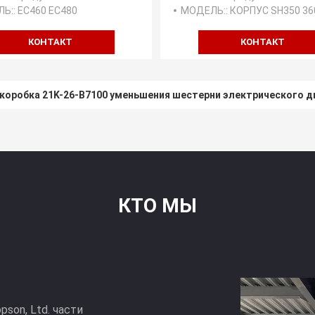
ЛЬ:
: EC460 EC480
МОДЕЛЬ:
: КОРПУС SH350 36
КОНТАКТ
КОНТАКТ
коробка 21K-26-B7100 уменьшения шестерни электрического д
юм LG908 SY75C редуктора вращения ряда коробки передач эк
КТО МЫ
son, Ltd. части