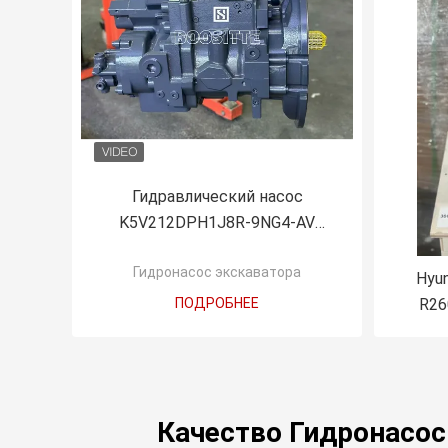
Гидравлический насос
K5V212DPH1J8R-9NG4-AV
K5V212DPH Основной насос
Гидронасос экскаватора
XE490
Hyun
ПОДРОБНЕЕ
R26
двиг
Качество Гидронасос