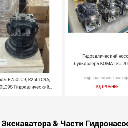
Гидравлический нас
бульдозера KOMATSU 70
00290 708-1S-0094
Гидронасос экскавато
Гидравлический плунж
dai R250LC9, R250LC9A,
насос экскаватора, на
0LC9S Гидравлический
ПОДРОБНЕЕ
вентилятора, прямые пр
атель для экскаватора
от производителя
38Q7-11101
 Экскаватора & Части Гидронасо