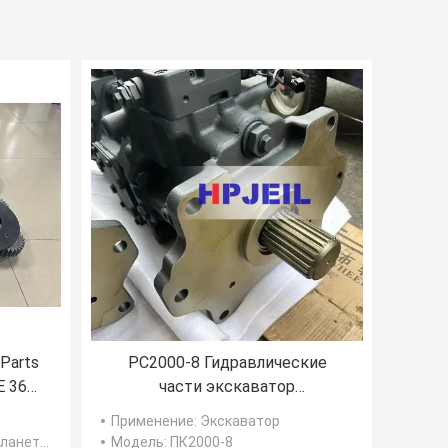
 Parts
PC2000-8 Гидравлические
E 360
части экскаватор
Гидравлический насос 708-2K-
Применение
: Экскаватор
00120 708-2K-00122
о оборудования
Модель
: ПК2000-8