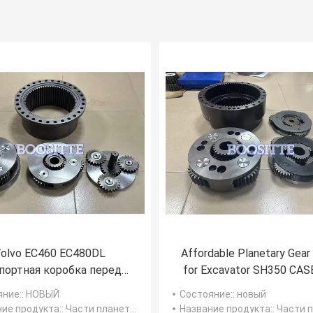
olvo EC460 EC480DL
Affordable Planetary Gear
портная коробка передач
for Excavator SH350 CAS
8291523 8291970
370 Sun Gear Carrier Assembly for
яние:
: НОВЫЙ
Состояние:
: новый
Travel Final Drive
ие продукта:
: Части планетарного оборудования
Название продукта:
: Части планетарног