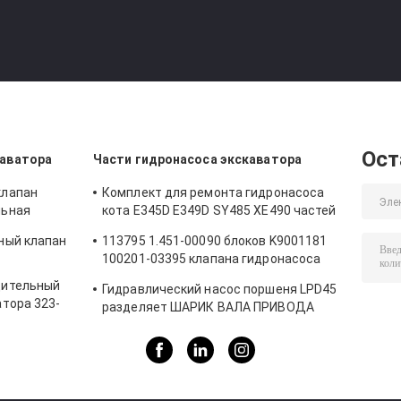
Ост
аватора
Части гидронасоса экскаватора
клапан
Комплект для ремонта гидронасоса
льная
кота E345D E349D SY485 XE490 частей
1A-11500
гидронасоса экскаватора K5V212
ный клапан
113795 1.451-00090 блоков K9001181
я
100201-03395 клапана гидронасоса
137259 K3V112DT K3V112DTP
дительный
Гидравлический насос поршеня LPD45
K5V140DTP K5V140
атора 323-
разделяет ШАРИК ВАЛА ПРИВОДА
пан
плиты стопорного устройства
ПРОВОДНИКА ШАРИКА ПЛИТЫ SWASH
ПЛИТЫ УСТАНОВЛЕННОГО для PC78
PC78US-5