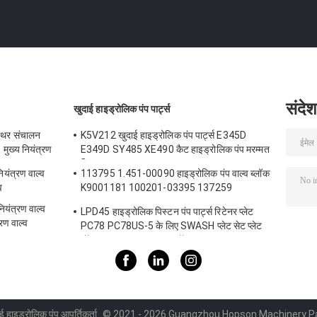
संदेश
खुदाई हाइड्रोलिक पंप पार्ट्स
थिर संचालन
K5V212 खुदाई हाइड्रोलिक पंप पार्ट्स E345D
ख्य नियंत्रण
E349D SY485 XE490 कैट हाइड्रोलिक पंप मरम्मत
किट
ंत्रण वाल्व
113795 1.451-00090 हाइड्रोलिक पंप वाल्व ब्लॉक
व
K9001181 100201-03395 137259
K3V112DT K3V112DTP K5V140DTP
यंत्रण वाल्व
LPD45 हाइड्रोलिक पिस्टन पंप पार्ट्स रिटेनर प्लेट
K5V140
ण वाल्व
PC78 PC78US-5 के लिए SWASH प्लेट सेट प्लेट
बॉल गाइड का ड्राइव शाफ्ट बॉल
ई हाइड्रोलिक पंप आपूर्तिकर्ता.
© 2021 - 2026 Guangzhou Hopson Machinery Parts