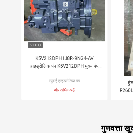
K5V212DPH1J8R-9NG4-AV
हाइड्रोलिक पंप K5V212DPH मुख्य पंप
XE490
खुदाई हाइड्रोलिक पंप
हु
और अधिक पढ़ें
R260L
स्विंग ह
गुणवत्ता खु