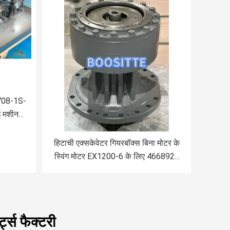
 708-1S-
 मशीन
 प्रत्यक्ष
हिटाची एक्सकेवेटर गियरबॉक्स बिना मोटर के
स्विंग मोटर EX1200-6 के लिए 4668923
926350 YB60001906 YB60002028
YB60001486
्ट्स फैक्टरी