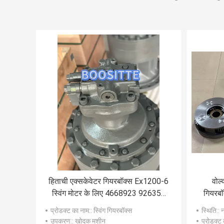
हिताची एक्सकेवेटर गियरबॉक्स Ex1200-6
वोल
स्विंग मोटर के लिए 4668923 926350
गियरब
YB60001906 YB60002028
प्रोडक्ट का नाम:
: स्विंग गियरबॉक्स
स्थिति:
: 
YB60001486
उपकरण:
: खोदक मशीन
प्रोडक्ट 