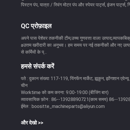
पिस्टन पंप, यात्रा / स्विंग मोटर पंप और स्पेयर पार्ट्स, इंजन पार्ट्स, ग
QC प्रोफ़ाइल
अपने पास पेशेवर तकनीकी टीम,उच्च गुणवत्ता वाला उत्पाद,व्यापकबिक्
aउत्तम खरीदारी का अनुभव। हम समय पर नई तकनीकों और नए उत्पा
से कर्मियों के प्...
हमसे संपर्क करें
पते :
दुकान संख्या 117-119, यिंगफेंग मार्केट, झूकुन, झोंगशान एवेन्यू
चीन
Worktime को कम करना:
9:00-19:00 (बीजिंग बार)
व्यावसायिक फ़ोन :
86--13928890721(काम समय) 86--1392
ईमेल :
boositte_machineparts@aliyun.com
और देखो >>