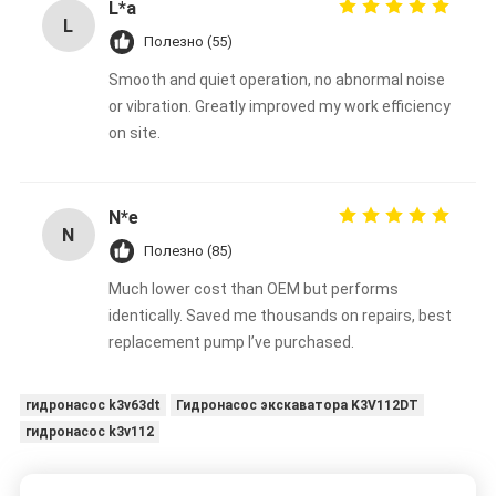
L*a
L
Полезно (55)
Smooth and quiet operation, no abnormal noise
or vibration. Greatly improved my work efficiency
on site.
N*e
N
Полезно (85)
Much lower cost than OEM but performs
identically. Saved me thousands on repairs, best
replacement pump I’ve purchased.
гидронасос k3v63dt
Гидронасос экскаватора K3V112DT
гидронасос k3v112