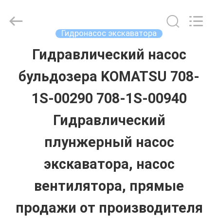
Guangzhou
Hopson
Machinery
Parts
Гидронасос экскаватора
Co.,
Ltd..
Гидравлический насос
ДОМ
All
Rights
Reserved.
бульдозера KOMATSU 708-
ПРОДУКТЫ
1S-00290 708-1S-00940
Гидравлический
ВИДЕО
плунжерный насос
О
экскаватора, насос
НАС
вентилятора, прямые
продажи от производителя