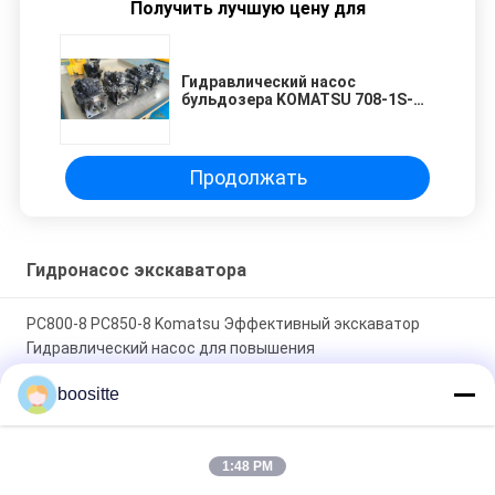
Получить лучшую цену для
Гидравлический насос
бульдозера KOMATSU 708-1S-
00290 708-1S-00940
Гидравлический плунжерный
насос экскаватора, насос
вентилятора, прямые продажи
Продолжать
от производителя
Гидронасос экскаватора
PC800-8 PC850-8 Komatsu Эффективный экскаватор
Гидравлический насос для повышения
производительности 708-2K-00113
boositte
Гидравлический насос в сборе для экскаватора ZX670-5G
ZX870-5G 9313598 YA00011362 YB60000246 4700708
1:48 PM