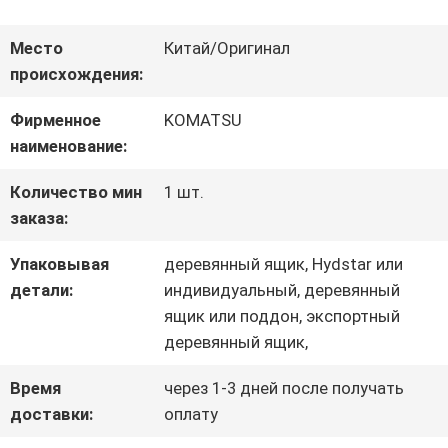
ПУТЕШЕСТВИЕ
ФАБРИКИ
Место
Китай/Оригинал
происхождения:
Фирменное
KOMATSU
ПРОВЕРКА
наименование:
КАЧЕСТВА
Количество мин
1 шт.
заказа:
СВЯЖИТЕСЬ
Упаковывая
деревянный ящик, Hydstar или
МЫ
детали:
индивидуальный, деревянный
ящик или поддон, экспортный
деревянный ящик,
НОВОСТИ
Время
через 1-3 дней после получать
доставки:
оплату
СЛУЧАИ