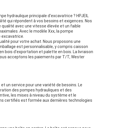
pe hydraulique principale d'excavatrice ? HPJEIL
alité qui répondent à vos besoins et exigences. Nos
 qualité avec une vitesse élevée et un faible
maximales. Avec le modèle Xxx, la pompe
e excavatrice.
 qualité pour votre achat. Nous proposons une
mballage est personnalisable, y compris caisson
n bois d'exportation et palette en bois. La livraison
. Nous acceptons les paiements par T/T, Wester
et un service pour une variété de besoins. Le
aration des pompes hydrauliques et des
ive, les mises à niveau du système et le
s certifiés est formée aux dernières technologies