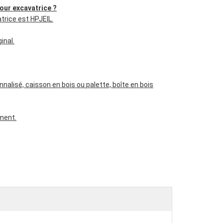
our excavatrice ?
trice est HPJEIL.
inal.
nnalisé, caisson en bois ou palette, boîte en bois
ement.