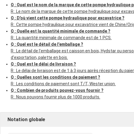
Q : Quel est le nom de la marque de cette pompe hydraulique p
R : Le nom de la marque de cette pompe hydraulique pour excava
Q : D'où vient cette pompe hydraulique pour excavatrice ?
R : Cette pompe hydraulique pour excavatrice vient de Chine/Orig
Q : Quelle est la quantité minimale de commande ?
R : La quantité minimale de commande est de 1 PCS.
Q : Quel est le détail de l'emballage ?
R : Le détail de l'emballage est caisson en bois, Hydstar ou perso
d'exportation, palette en bois.
Q : Quel est le délai de livraison ?
R : Le délai de livraison est de 1 à 3 jours après réception du pai
Q : Quelles sont les conditions de paiement ?
R : Les conditions de paiement sont T/T, Wester union.
Q : Combien de produits pouvez-vous fournir ?
R : Nous pouvons fournir plus de 1000 produits.
Notation globale