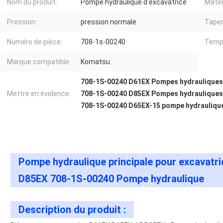
Nom du produit:
Pompe hydraulique d'excavatrice
Matér
Pression:
pression normale
Taper
Numéro de pièce:
708-1s-00240
Temps
Marque compatible:
Komatsu
708-1S-00240 D61EX Pompes hydrauliques 
Mettre en évidence:
708-1S-00240 D85EX Pompes hydrauliques 
708-1S-00240 D65EX-15 pompe hydraulique
Pompe hydraulique principale pour excavat
D85EX 708-1S-00240 Pompe hydraulique
Description du produit :