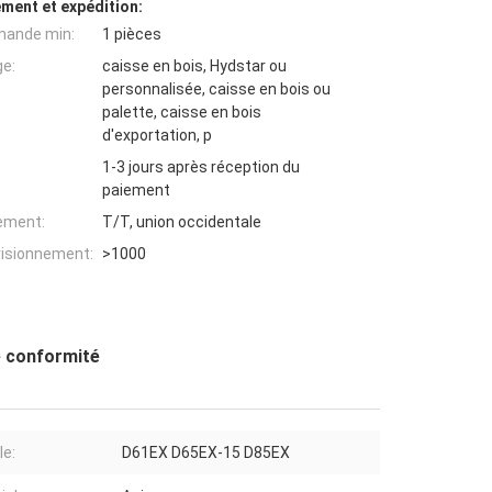
ment et expédition:
mande min:
1 pièces
ge:
caisse en bois, Hydstar ou
personnalisée, caisse en bois ou
palette, caisse en bois
d'exportation, p
1-3 jours après réception du
paiement
iement:
T/T, union occidentale
visionnement:
>1000
de conformité
e:
D61EX D65EX-15 D85EX