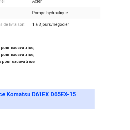
iel:
Acier
:
Pompe hydraulique
 de livraison:
1 à 3 jours/négocier
pour excavatrice
,
pour excavatrice
,
 pour excavatrice
rice Komatsu D61EX D65EX-15