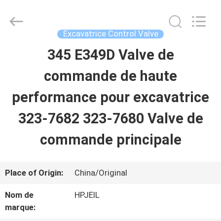
Guangzhou
Hopson
Machinery
Parts
Excavatrice Control Valve
Co.,
Ltd..
345 E349D Valve de
MAISON
All
Rights
Reserved.
commande de haute
PRODUITS
performance pour excavatrice
323-7682 323-7680 Valve de
VIDÉOS
commande principale
AU
Place of Origin:
China/Original
SUJET
Nom de
HPJEIL
DE
marque: