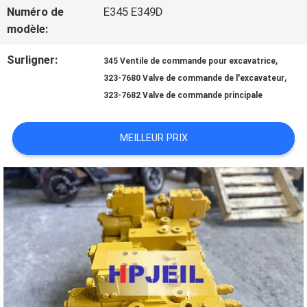
NOUS
Numéro de
E345 E349D
modèle:
VISITE
Surligner:
,
345 Ventile de commande pour excavatrice
,
323-7680 Valve de commande de l'excavateur
D'USINE
323-7682 Valve de commande principale
CONTRÔLE
MEILLEUR PRIX
DE
QUALITÉ
CONTACTEZ-
NOUS