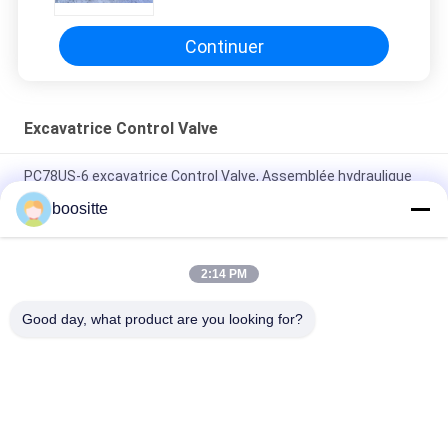
Valve de commande principale
Continuer
Excavatrice Control Valve
PC78US-6 excavatrice Control Valve, Assemblée hydraulique
de soupape de commande de PC78-5 PC60-7
boositte
Excavatrice Control Valve 31N6-19110 31N6-10110 de Hyundai
pour R210-7 R210LC-7
2:14 PM
Excavatrice principale Control Valve KVMG-270-XB-B pour
Good day, what product are you looking for?
KMX15RB KMX13RB
Catégories populaires
Tous