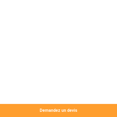
VISITE
D'USINE
CONTRÔLE
DE
QUALITÉ
CONTACTEZ-
NOUS
NOUVELLES
CAS
Demandez un devis