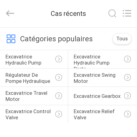
Guangzhou
Hopson
Machinery
Cas récents
Parts
Co.,
Ltd..
All
Rights
MAISON
Reserved.
Catégories populaires
Tous
PRODUITS
Excavatrice 
Excavatrice 
Hydraulic Pump
Hydraulic Pump 
Parts
VIDÉOS
Régulateur De 
Excavatrice Swing 
Pompe Hydraulique
Motor
AU
Excavatrice Travel 
Excavatrice Gearbox
Motor
SUJET
DE
Excavatrice Control 
Excavatrice Relief 
Valve
Valve
NOUS