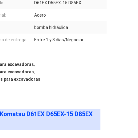
o:
D61EX D65EX-15 D85EX
ial:
Acero
bomba hidráulica
o de entrega:
Entre 1 y 3 días/Negociar
ara excavadoras
,
ara excavadoras
,
s para excavadoras
ra Komatsu D61EX D65EX-15 D85EX