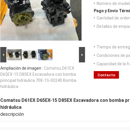
Número de model
Pago y Envío Térm
Cantidad de orde
Detalles de empa
Tiempo de entreg
Condiciones de p
Capacidad de la f
Ampliación de imagen :
Comatsu D61EX
D65EX-15 D85EX Excavadora con bomba
Contacto
principal hidráulica 708-1S-00240 Bomba
hidráulica
Comatsu D61EX D65EX-15 D85EX Excavadora con bomba prin
hidráulica
descripción