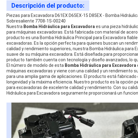
Descripción del producto:
Piezas para Excavadora D61EX D65EX-15 D85EX - Bomba Hidráulic
Sobresaliente 7708-1S-00240
Nuestra
Bomba Hidráulica para Excavadora
es una pieza hidráuli
para máquinas excavadoras. Está fabricada con material de acero 
producto es una Bomba Hidráulica Principal para Excavadora fiable
excavadoras. Es la opción perfecta para quienes buscan un rendimie
calidad y rendimiento superiores, nuestra Bomba Hidráulica para
suave de su máquina excavadora. Está diseñada para proporcionar 
producto también cuenta con tecnología y diseño avanzados, lo que 
El número de modelo de esta
Bomba Hidráulica para Excavadora
máquinas excavadoras y viene con una calidad y un rendimiento sup
para una amplia gama de aplicaciones. El producto está fabricado
longevidad y la máxima eficiencia. Nuestro producto es la opción 
para excavadoras de excelente calidad y rendimiento. Con su cali
Hidráulica para Excavadora seguramente proporcionará un funcion