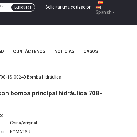
Solicitar una cotización
|
Búsqueda
Spanish
AD
CONTÁCTENOS
NOTICIAS
CASOS
708-1S-00240 Bomba Hidráulica
n bomba principal hidráulica 708-
o:
China/original
ca:
KOMATSU