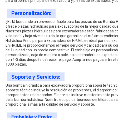
para la bomba principal de excavadora y piezas de excavadora, y pue
Personalización:
¿Está buscando un proveedor fiable para las piezas de su Bomba Hi
ofrece piezas hidráulicas para excavadoras de la mejor calidad qu
Nuestras piezas hidráulicas para excavadoras están fabricadas con
velocidad y bajo nivel de ruido, lo que garantiza el máximo rendimie
Hidráulica Principal para Excavadora de HPJEIL es ideal para su ex
En HPJEIL, le proporcionamos el mejor servicio y calidad para su
de 1 unidad con un precio competitivo. El embalaje es personalizab
personalizada, caja de madera o palé, caja de madera de exportació
con 1-3 días después de recibir el pago. Aceptamos pagos a trav
1000 piezas.
Soporte y Servicios:
Una bomba hidráulica para excavadora proporciona soporte técnico
soporte técnico incluye la resolución de problemas, el diagnóstico
componentes relacionados. El servicio incluye mantenimiento prev
de la bomba hidráulica. Nuestro equipo de técnicos certificados es
proporciona la más alta calidad de servicio y soporte.
Embalaje y Envío: