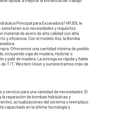
de ayudar a mejorar la eficiencia del trabajo.
dráulica Principal para Excavadora? HPJEIL le
e satisfacen sus necesidades y requisitos.
 material de acero de alta calidad con alta
nto y eficiencia. Con el modelo Xxx, la Bomba
cavadora.
 compra. Ofrecemos una cantidad mínima de pedido
le, incluyendo caja de madera, Hydstar o
n y palé de madera. La entrega es rápida y fiable
és de T/T, Western Union y suministramos más de
 y servicio para una variedad de necesidades. El
 y la reparación de bombas hidráulicas y
entivo, actualizaciones del sistema y reemplazo
tá capacitado en la última tecnología y