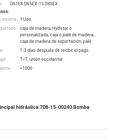
o:
D61EX D65EX-15 D85EX
inos:
n mínima:
1 Uds.
quetado:
caja de madera, Hydstar o
personalizada, caja o palé de madera,
caja de madera de exportación, palé
a:
1-3 días después de recibir el pago
ago:
T/T, unión occidental
uente:
>1000
cipal hidráulica 708-1S-00240 Bomba