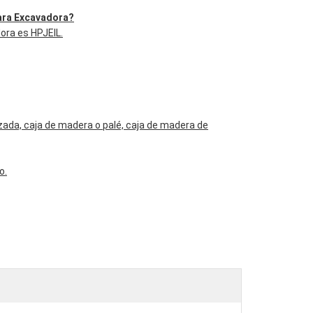
para Excavadora?
ora es HPJEIL.
izada, caja de madera o palé, caja de madera de
o.