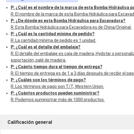
P: ¿Cuál es el nombre de la marca de esta Bomba Hidráulica 
R: El nombre de la marca de esta Bomba Hidráulica para Excavad
P: ¿De dónde es esta Bomba Hidráulica para Excavadora?
R: Esta Bomba Hidráulica para Excavadora es de China/Original.
P: ¿Cuál es la cantidad mínima de pedido?
R: La cantidad mínima de pedido es 1 unidad.
P: ¿Cuál es el detalle del embalaje?
R: El detalle del embalaje es caja de madera, Hydstar o personal
exportación, palé de madera.
P: ¿Cuánto tiempo dura el tiempo de entrega?
R: El tiempo de entrega es de 1 a 3 días después de recibir el pag
P: ¿Cuáles son los términos de pago?
R: Los términos de pago son T/T, Western Union.
P: ¿Cuántos productos pueden suministrar?
R: Podemos suministrar más de 1000 productos.
Calificación general