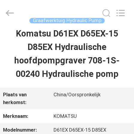
Guangzhou
Hopson
Machinery
Parts
Graafwerktuig Hydraulic Pump
Co.,
Ltd..
Komatsu D61EX D65EX-15
HUIS
All
Rights
D85EX Hydraulische
Reserved.
PRODUCTEN
hoofdpompgraver 708-1S-
00240 Hydraulische pomp
VIDEO'S
Plaats van
China/Oorspronkelijk
OVER
herkomst:
ONS
Merknaam:
KOMATSU
Modelnummer:
D61EX D65EX-15 D85EX