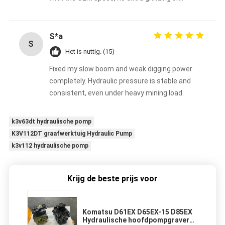
adjustments needed. It worked right after
installation, so hassle-free!
S*a
S
Het is nuttig. (15)
Fixed my slow boom and weak digging power
completely. Hydraulic pressure is stable and
consistent, even under heavy mining load.
k3v63dt hydraulische pomp
K3V112DT graafwerktuig Hydraulic Pump
k3v112 hydraulische pomp
Krijg de beste prijs voor
Komatsu D61EX D65EX-15 D85EX
Hydraulische hoofdpompgraver