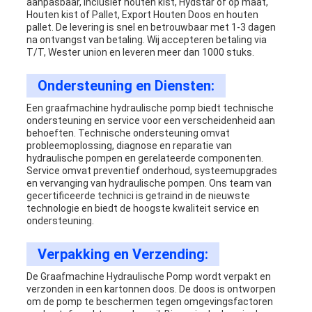
aanpasbaar, inclusief houten kist, Hydstar of op maat,
Houten kist of Pallet, Export Houten Doos en houten
pallet. De levering is snel en betrouwbaar met 1-3 dagen
na ontvangst van betaling. Wij accepteren betaling via
T/T, Wester union en leveren meer dan 1000 stuks.
Ondersteuning en Diensten:
Een graafmachine hydraulische pomp biedt technische
ondersteuning en service voor een verscheidenheid aan
behoeften. Technische ondersteuning omvat
probleemoplossing, diagnose en reparatie van
hydraulische pompen en gerelateerde componenten.
Service omvat preventief onderhoud, systeemupgrades
en vervanging van hydraulische pompen. Ons team van
gecertificeerde technici is getraind in de nieuwste
technologie en biedt de hoogste kwaliteit service en
ondersteuning.
Verpakking en Verzending:
De Graafmachine Hydraulische Pomp wordt verpakt en
verzonden in een kartonnen doos. De doos is ontworpen
om de pomp te beschermen tegen omgevingsfactoren