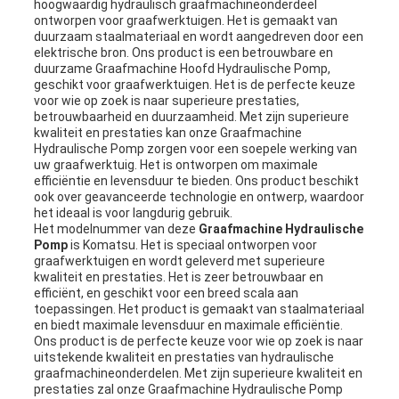
hoogwaardig hydraulisch graafmachineonderdeel
ontworpen voor graafwerktuigen. Het is gemaakt van
duurzaam staalmateriaal en wordt aangedreven door een
elektrische bron. Ons product is een betrouwbare en
duurzame Graafmachine Hoofd Hydraulische Pomp,
geschikt voor graafwerktuigen. Het is de perfecte keuze
voor wie op zoek is naar superieure prestaties,
betrouwbaarheid en duurzaamheid. Met zijn superieure
kwaliteit en prestaties kan onze Graafmachine
Hydraulische Pomp zorgen voor een soepele werking van
uw graafwerktuig. Het is ontworpen om maximale
efficiëntie en levensduur te bieden. Ons product beschikt
ook over geavanceerde technologie en ontwerp, waardoor
het ideaal is voor langdurig gebruik.
Het modelnummer van deze
Graafmachine Hydraulische
Pomp
is Komatsu. Het is speciaal ontworpen voor
graafwerktuigen en wordt geleverd met superieure
kwaliteit en prestaties. Het is zeer betrouwbaar en
efficiënt, en geschikt voor een breed scala aan
toepassingen. Het product is gemaakt van staalmateriaal
en biedt maximale levensduur en maximale efficiëntie.
Ons product is de perfecte keuze voor wie op zoek is naar
uitstekende kwaliteit en prestaties van hydraulische
graafmachineonderdelen. Met zijn superieure kwaliteit en
prestaties zal onze Graafmachine Hydraulische Pomp