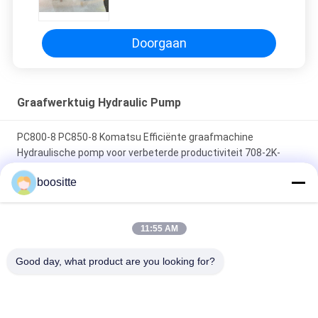
708-1S-00240 Hydraulische pomp
Doorgaan
Graafwerktuig Hydraulic Pump
PC800-8 PC850-8 Komatsu Efficiënte graafmachine
Hydraulische pomp voor verbeterde productiviteit 708-2K-
00113
boositte
ZX670-5G ZX870-5G Zuigpomp Assy Hydraulische Pomp Voor
Graafmachine 9313598 YA00011362 YB60000246 4700708
11:55 AM
Dh150-7 Hydraulische Pomp 2401-92368, de Hydraulische
Good day, what product are you looking for?
Pomp van Doosan van K3v63dt
populaire categorieën
Alle