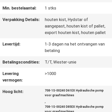
FABRIEKSREIS
Min. bestelaantal:
1 stks
KWALITEITSCONTROLE
Verpakking Details:
houten kist, Hydstar of
aangepast, houten kist of pallet,
export houten kist, houten pallet
CONTACTEER
Levertijd:
1-3 dagen na het ontvangen van
ONS
betaling
Betalingscondities:
T/T, Wester-unie
NIEUWS
Levering
>1000
vermogen:
GEVALLEN
708-1S-00240 D61EX Hydraulische pomp
Hoog licht:
voor graafmachines
,
SITEMAP
708-1S-00240 D85EX Hydraulische pomp
voor graafmachines