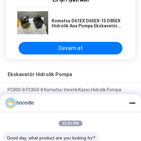
Komatsu D61EX D65EX-15 D85EX
Hidrolik Ana Pompa Ekskavatör
708-1S-00240 Hidrolik Pompa
Devam et
Ekskavatör Hidrolik Pompa
PC800-8 PC850-8 Komatsu Verimli Kazıcı Hidrolik Pompa
Üretimliliği Artırmak İçin 708-2K-00113
boositte
ZX670-5G ZX870-5G Piston Pompası Assy Kazı Makinesi için
Hidrolik Pompa 9313598 YA00011362 YB60000246 4700708
11:41 PM
DH150-7 Doosan Hidrolik Pompa 2401-92368 , K3v63dt Hidrolik
Good day, what product are you looking for?
Pompa