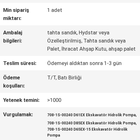
TURU
Min sipariş
1 adet
miktarı:
KALITE
Ambalaj
tahta sandık, Hydstar veya
KONTROL
bilgileri:
Özelleştirilmiş, Tahta sandık veya
Palet, İhracat Ahşap Kutu, ahşap palet
BIZE
Teslim süresi:
Ödemeyi aldıktan sonra 1-3 gün
ULAŞIN
Ödeme
T/T, Batı Birliği
koşulları:
HABERLER
Yetenek temini:
>1000
Vurgulamak:
,
708-1S-00240 D61EX Ekskavatör Hidrolik Pompa
VAKALAR
,
708-1S-00240 D85EX Ekskavatör Hidrolik Pompa
708-1S-00240 D65EX-15 Ekskavatör Hidrolik
Pompa