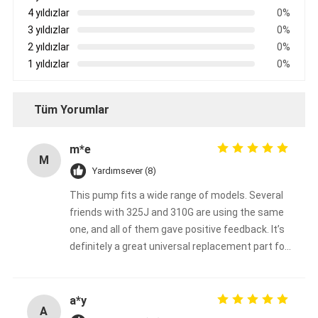
4 yıldızlar
0%
3 yıldızlar
0%
2 yıldızlar
0%
1 yıldızlar
0%
Tüm Yorumlar
m*e
M
Yardımsever (8)
This pump fits a wide range of models. Several
friends with 325J and 310G are using the same
one, and all of them gave positive feedback. It’s
definitely a great universal replacement part for
John Deere backhoe loaders.
a*y
A