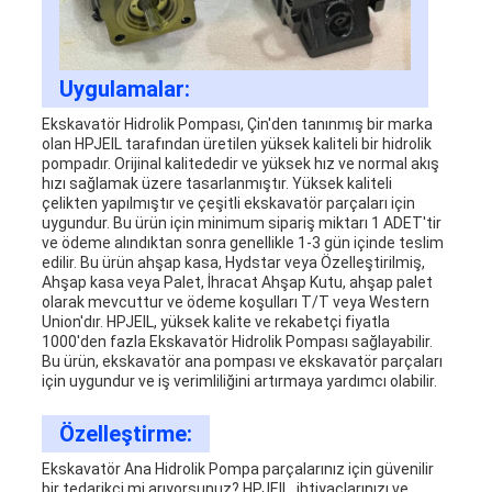
Uygulamalar:
Ekskavatör Hidrolik Pompası, Çin'den tanınmış bir marka
olan HPJEIL tarafından üretilen yüksek kaliteli bir hidrolik
pompadır. Orijinal kalitededir ve yüksek hız ve normal akış
hızı sağlamak üzere tasarlanmıştır. Yüksek kaliteli
çelikten yapılmıştır ve çeşitli ekskavatör parçaları için
uygundur. Bu ürün için minimum sipariş miktarı 1 ADET'tir
ve ödeme alındıktan sonra genellikle 1-3 gün içinde teslim
edilir. Bu ürün ahşap kasa, Hydstar veya Özelleştirilmiş,
Ahşap kasa veya Palet, İhracat Ahşap Kutu, ahşap palet
olarak mevcuttur ve ödeme koşulları T/T veya Western
Union'dır. HPJEIL, yüksek kalite ve rekabetçi fiyatla
1000'den fazla Ekskavatör Hidrolik Pompası sağlayabilir.
Bu ürün, ekskavatör ana pompası ve ekskavatör parçaları
için uygundur ve iş verimliliğini artırmaya yardımcı olabilir.
Özelleştirme:
Ekskavatör Ana Hidrolik Pompa parçalarınız için güvenilir
bir tedarikçi mi arıyorsunuz? HPJEIL, ihtiyaçlarınızı ve