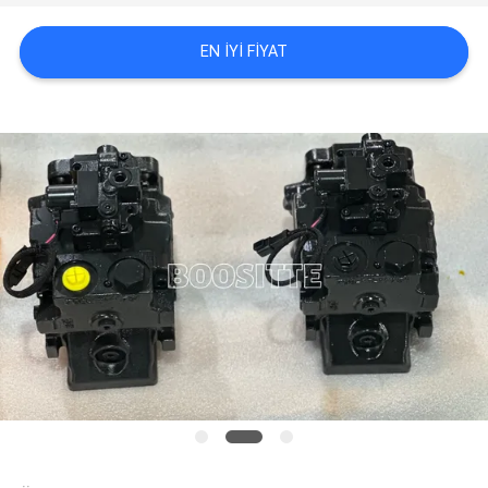
SITE
EN IYI FIYAT
HARITASI
PRIVACY
POLICY