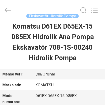
Guangzhou
Hopson
Machinery
Parts
Ekskavatör Hidrolik Pompa
Co.,
Ltd..
Komatsu D61EX D65EX-15
EV
All
Rights
D85EX Hidrolik Ana Pompa
Reserved.
ÜRÜNLER
Ekskavatör 708-1S-00240
Hidrolik Pompa
VIDEOLAR
Menşe yeri:
Çin/Orijinal
HAKKIMIZDA
Marka adı:
KOMATSU
FABRIKA
Model
D61EX D65EX-15 D85EX
numarası: