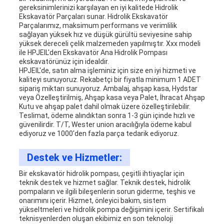
gereksinimlerinizi karşılayan en iyi kalitede Hidrolik
Ekskavatör Parçaları sunar. Hidrolik Ekskavatör
Parçalarımız, maksimum performans ve verimlilik
sağlayan yüksek hız ve düşük gürültü seviyesine sahip
yüksek dereceli çelik malzemeden yapılmıştır. Xxx modeli
ile HPJEIL'den Ekskavatör Ana Hidrolik Pompası
ekskavatörünüz için idealdir.
HPJEIL'de, satın alma işleminiz için size en iyi hizmeti ve
kaliteyi sunuyoruz. Rekabetçi bir fiyatla minimum 1 ADET
sipariş miktarı sunuyoruz. Ambalaj, ahşap kasa, Hydstar
veya Özelleştirilmiş, Ahşap kasa veya Palet, İhracat Ahşap
Kutu ve ahşap palet dahil olmak üzere özelleştirilebilir.
Teslimat, ödeme alındıktan sonra 1-3 gün içinde hızlı ve
güvenilirdir. T/T, Wester union aracılığıyla ödeme kabul
ediyoruz ve 1000'den fazla parça tedarik ediyoruz.
Destek ve Hizmetler:
Bir ekskavatör hidrolik pompası, çeşitli ihtiyaçlar için
teknik destek ve hizmet sağlar. Teknik destek, hidrolik
pompaların ve ilgili bileşenlerin sorun giderme, teşhis ve
onarımını içerir. Hizmet, önleyici bakım, sistem
yükseltmeleri ve hidrolik pompa değişimini içerir. Sertifikalı
teknisyenlerden oluşan ekibimiz en son teknoloji