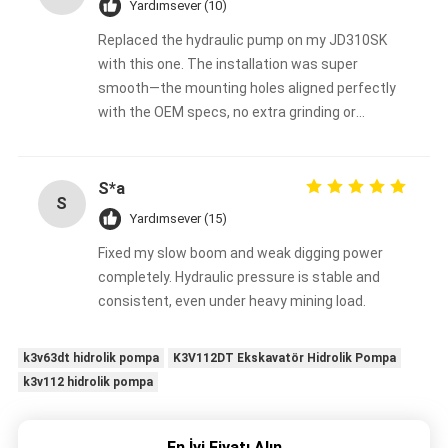
Yardımsever (10)
Replaced the hydraulic pump on my JD310SK
with this one. The installation was super
smooth—the mounting holes aligned perfectly
with the OEM specs, no extra grinding or
adjustments needed. It worked right after
installation, so hassle-free!
S*a
S
Yardımsever (15)
Fixed my slow boom and weak digging power
completely. Hydraulic pressure is stable and
consistent, even under heavy mining load.
k3v63dt hidrolik pompa
K3V112DT Ekskavatör Hidrolik Pompa
k3v112 hidrolik pompa
En İyi Fiyatı Alın