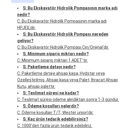
S: Bu Ekskavatör Hidrolik Pompasının marka adı
nedir?
C: Bu Ekskavatör Hidrolik Pompasının marka adı
HPJEIL'dir.
S: Bu Ekskavatör Hidrolik Pompası nereden
geliyor?
C: Bu Ekskavatör Hidrolik Pompası Çin/Orijinal'dir.
S: Minimum sipariş miktarı nedir?
C: Minimum sipariş miktarı 1 ADET'tir.
S: Paketleme detayı nedir?
C: Paketleme detayı ahşap kasa, Hydstar veya
Özelleştirilmiş, Ahşap kasa veya Palet, İhracat Ahşap
Kutu, ahşap palettir.
S: Teslimat süresi ne kadar?
C: Teslimat süresi ödeme alındıktan sonra 1-3 gündür.
S: Ödeme koşulları nelerdir?
C: Ödeme koşulları T/T, Wester union'dır.
S: Kaç ürün tedarik edebilirsiniz?
C: 1000'den fazla ürün tedarik edebiliriz.