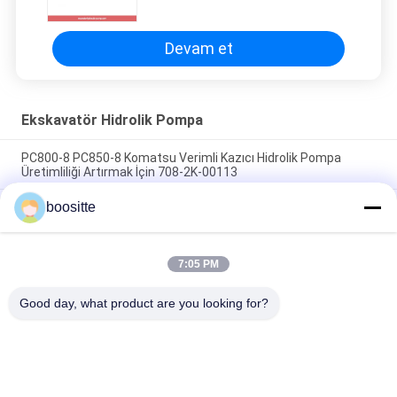
Devam et
Ekskavatör Hidrolik Pompa
PC800-8 PC850-8 Komatsu Verimli Kazıcı Hidrolik Pompa
Üretimliliği Artırmak İçin 708-2K-00113
boositte
PC400-7 PC400-8 PC450-7 PC450-8 Hidrolik pompa kazıcı
parçaları 708-2H-00451 708-2H-00450 Uzun ömürlü
Orijinal Hidrolik Pompa Grubu HPK055 HPK055AT ZX130 ZX120
7:05 PM
ZX120-1 ZAX120-6ZX135US ZX135-3 9192497 9290595
9197338 9227923
Good day, what product are you looking for?
Popüler Kategoriler
Tüm
Ekskavatör Hidrolik 
Ekskavatör Hidrolik 