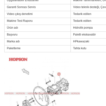
Uygulanabilir Endüstriler
Makine Tamirhaneleri, Üret
Garanti Sonrası Servis
Video teknik desteği, Çev
Video çıkış denetimi
Tedarik edilen
Makine Test Raporu
Tedarik edilen
Ürün adı
Hidrolik pompa
Başvuru
Paletli ekskavatör
Marka adı
HPkawazaki
Paketleme
Tahta kutu