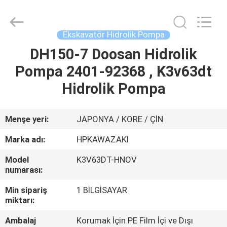
Hopson
Machinery
Parts
Co.,
Ltd..
Ekskavatör Hidrolik Pompa
All
Rights
DH150-7 Doosan Hidrolik
EV
Reserved.
Pompa 2401-92368 , K3v63dt
ÜRÜNLER
Hidrolik Pompa
VIDEOLAR
Menşe yeri:
JAPONYA / KORE / ÇİN
Marka adı:
HPKAWAZAKI
HAKKIMIZDA
Model
K3V63DT-HNOV
numarası:
FABRIKA
Min sipariş
1 BİLGİSAYAR
TURU
miktarı:
Ambalaj
Korumak İçin PE Film İçi ve Dışı