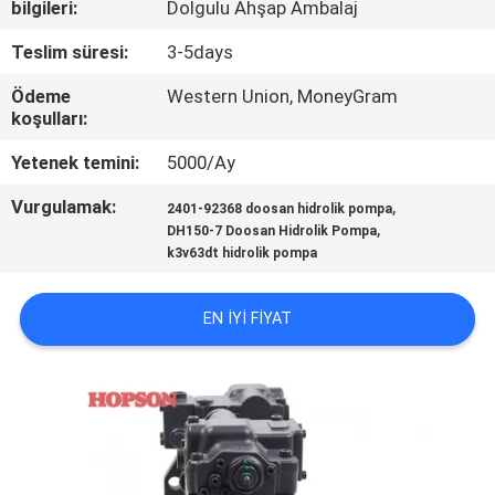
KALITE
bilgileri:
Dolgulu Ahşap Ambalaj
KONTROL
Teslim süresi:
3-5days
Ödeme
Western Union, MoneyGram
BIZE
koşulları:
ULAŞIN
Yetenek temini:
5000/Ay
Vurgulamak:
,
2401-92368 doosan hidrolik pompa
HABERLER
,
DH150-7 Doosan Hidrolik Pompa
k3v63dt hidrolik pompa
VAKALAR
EN IYI FIYAT
SITEMAP
PRIVACY
POLICY