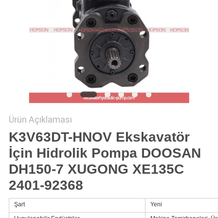
Ürün Açıklaması
K3V63DT-HNOV Ekskavatör
İçin Hidrolik Pompa DOOSAN
DH150-7 XUGONG XE135C
2401-92368
Şart
Yeni