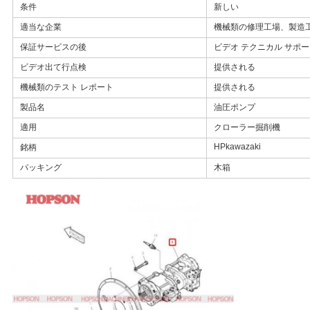
条件
新しい
に
適当な企業
機械類の修理工場、製造
連
保証サービスの後
ビデオ テクニカル サポ
絡
ビデオ出て行点検
提供される
機械類のテスト レポート
提供される
し
製品名
油圧ポンプ
な
適用
クローラー掘削機
HPkawazaki
銘柄
さ
パッキング
木箱
い
ニ
ュ
ー