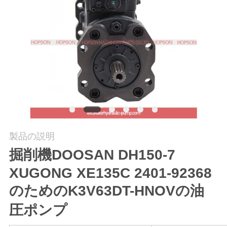
工
場
旅
行
品
質
製品の説明
管
掘削機DOOSAN DH150-7
理
XUGONG XE135C 2401-92368
のためのK3V63DT-HNOVの油
私
圧ポンプ
達