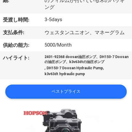
デ
細:
のフィルムが付いている木のパッキ
ング
オ
3-5days
受渡し時間:
私
支払条件:
ウェスタンユニオン、マネーグラム
た
5000/Month
供給の能力:
ち
ハイライト:
2401-92368 doosan油圧ポンプ、DH150-7 Doosan
の油圧ポンプ、k3v63dtの油圧ポンプ
に
,
,
DH150-7 Doosan Hydraulic Pump
k3v63dt hydraulic pump
関
し
ベストプライス
て
は