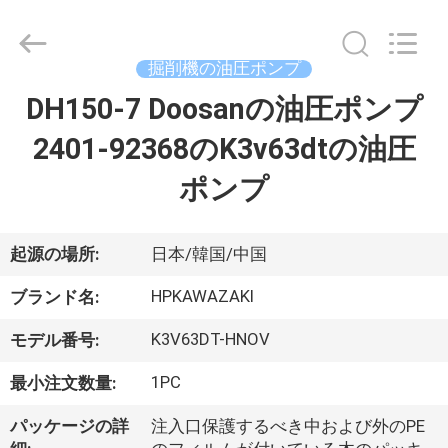
©
2021
-
2026
Guangzhou
掘削機の油圧ポンプ
Hopson
Machinery
DH150-7 Doosanの油圧ポンプ
家
Parts
Co.,
Ltd..
2401-92368のK3v63dtの油圧
All
Rights
Reserved.
プ
ポンプ
ロ
ダ
起源の場所:
日本/韓国/中国
ク
HPKAWAZAKI
ブランド名:
ト
K3V63DT-HNOV
モデル番号:
1PC
最小注文数量:
ビ
パッケージの詳
注入口保護するべき中および外のPE