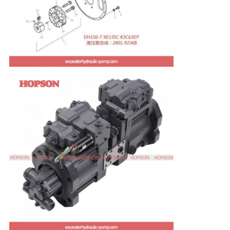
ス
事
例
SITEMAP
PRIVACY
POLICY