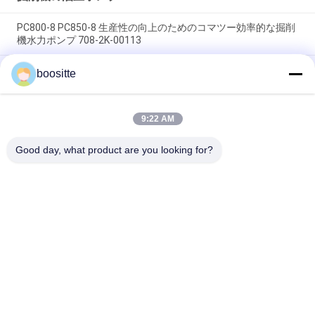
PC800-8 PC850-8 生産性の向上のためのコマツー効率的な掘削
機水力ポンプ 708-2K-00113
PC400-7 PC400-8 PC450-7 PC450-8 水力ポンプ掘削機部品
boositte
708-2H-00451 708-2H-00450 長持ちする
オリジナルの油圧ポンプのアッセンブリHPK055 HPK055AT
9:22 AM
ZX130 ZX120 ZX120-1 ZAX120-6ZX135US ZX135-3 9192497
9290595 9197338 9227923
Good day, what product are you looking for?
人気カテゴリ
すべて
掘削機の油圧ポンプ
掘削機の油圧ポンプ
の部品
油圧ポンプの調整装
掘削機の振動モータ
置
ー
掘削機旅行モーター
掘削機の変速機