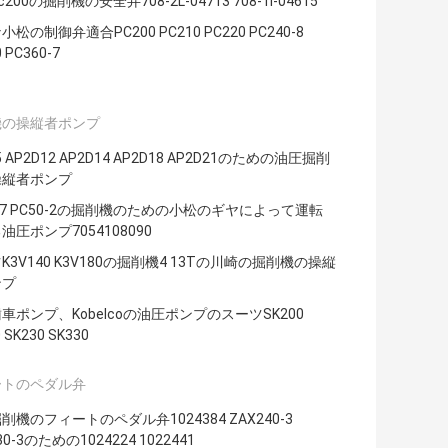
200の掘削機の安全弁708-2L-04713 708-1l-04615
松の制御弁適合PC200 PC210 PC220 PC240-8
 PC360-7
機の操縦者ポンプ
5 AP2D12 AP2D14 AP2D18 AP2D21のための油圧掘削
操縦者ポンプ
0-7 PC50-2の掘削機のための小松のギヤによって運転
油圧ポンプ7054108090
K3V140 K3V180の掘削機4 13Tの川崎の掘削機の操縦
ンプ
車ポンプ、Kobelcoの油圧ポンプのスーツSK200
 SK230 SK330
ートのペダル弁
削機のフィートのペダル弁1024384 ZAX240-3
30-3のための1024224 1022441