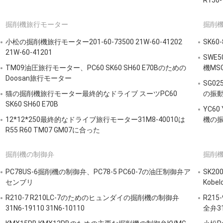
R150-
掘削機旅行モーター
掘削
小松の掘削機旅行モーター201-60-73500 21W-60-41202
SK6
21W-60-41201
SWE
TM09油圧旅行モーター、PC60 SK60 SH60 E70Bのための
機MSG
Doosan旅行モーター
SG02
猫の掘削機旅行モーター最終的なドライブ スーツPC60
の振
SK60 SH60 E70B
YC60
12*12*250最終的なドライブ旅行モーター31M8-40010は
機の
R55 R60 TM07 GM07に合った
掘削機の制御弁
掘削
PC78US-6掘削機の制御弁、PC78-5 PC60-7の油圧制御弁ア
SK200
センブリ
Kob
R210-7 R210LC-7のためのヒュンダイの掘削機の制御弁
R21
31N6-19110 31N6-10110
全弁31