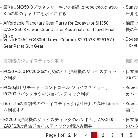
最初にSK350-8プラネタリ・ギアの部品はKobelcoのための
San
3つの星のキャリアを水平にする
圧弁
Affordable Planetary Gear Parts for Excavator SH350
油圧フ
CASE 360 370 Sun Gear Carrier Assembly for Travel Final
機の
Drive
Doo
Volvo EC460 EC480DL Travel Gearbox 8291523, 8291970
DX38
Gear Parts Sun Gear
掘削機のジョイスティック制御
掘削
PC50 PC60 PC200-6のための油圧掘削機のジョイスティッ
日立掘
ク制御
ZAX
PC50油圧リモート・コントロール ジョイスティック、
Kob
PC200-7バックホウのジョイスティック制御
カバーM
Rexrothの掘削機のジョイスティックは油圧弁の高圧13mm
Kobe
を制御する
動モ
EX200-5掘削機のジョイスティックのハンドル、ZAX210
日立振
ZAX120の遠隔ジョイスティックの積込み機弁
のハ
Page 1 of 12
|<
<<
1
2
3
4
5