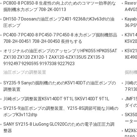
PC800-8 PC850-8 生産性の向上のためのコマツー効率的な
Rexr
掘削機水力ポンプ 708-2K-00113
A4V
DH150-7 Doosanの油圧ポンプ2401-92368のK3v63dtの油
Kay
圧ポンプ
36 P
PC400-7 PC400-8 PC450-7 PC450-8 水力ポンプ掘削機部品
K3V
708-2H-00451 708-2H-00450 長持ちする
K5V
オリジナルの油圧ポンプのアッセンブリHPK055 HPK055AT
K5V2
ZX130 ZX120 ZX120-1 ZAX120-6ZX135US ZX135-3
XE4
9192497 9290595 9197338 9227923
油圧ポンプの調整装置
掘削
SY235-9 Sanyの掘削機のためのK5V140DTの油圧ポンプの
川崎の
調整装置
7 R13
川崎ポンプ調整装置K5V140DT 9T1L SK5V140DT 9T1L
JMF
ダイ
SY215-9油圧ポンプの調整装置、Y215-8S調節可能な川崎の
ポンプK3v112dtp
SK3
ーター
SANY SY215-8 LiuGong GLC920Cのための電子油圧圧力調
整器
M2X