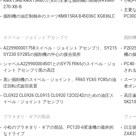
KMX15RB KMX13RBのための主要な掘削機の制御弁KVMG-
小松Pc
270-XB-B
主要な小
掘削機の油圧制御弁のスーツKMX15RA B45036C XG836LC
PC300
スイベル・ジョイント アセンブリ
掘削
A229900001758スイベル・ジョイント アセンブリ、SY215
P2D2
SY230 SY285の掘削機の中心の接合箇所
機の
シャベルA229900004501とのSY75 FR65のスイベル・ジョ
PC4
イント アセンブリ黒の高圧
される
黒い掘削機のスイベル・ジョイント、FR65 YC65 YC85の油
スーツ
圧回転式旋回装置
者ポ
CLG922 CLG926 CLG915 CLG920 12C0242のための油圧ス
高圧歯
イベル・ジョイント アセンブリ
SK210
プラネタリ・ギアの部品
フィ
小松のプラネタリ・ギアの部品、PC120-6変速機の最終的
日立掘
なドライブ
ZAX3