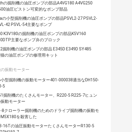
othの掘削機の油圧ポンプの部品A4VG180 A4VG250
G500油圧ピストン可変的なポンプ部品
abaの小型掘削機の油圧ポンプの部品PSVL2-27 PSVL2-
SVL-42 PSVL-54主要なポンプ
140 K3V180の掘削機の油圧ポンプの部品K5V160
200DTP主要なポンプ弁のブロック
12掘削機の油圧ポンプの部品 E345D E349D SY485
90猫の油圧ポンプの修理用キット
機の振動モーター
小型掘削機の振動モーター401-000038適当なDH150-
0-5
151掘削機のたくさんモーター、R220-5 R225-7ヒュン
の振動モーター
50-8クローラー掘削機のためのドライブ掘削機の振動モ
M5X180を殺害した
63-16Tの油圧振動モーターたくさんモーターR130-5