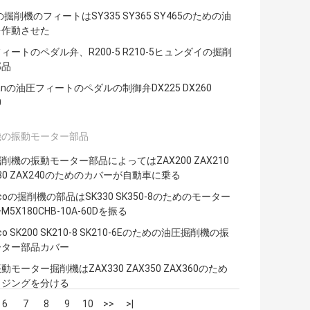
yの掘削機のフィートはSY335 SY365 SY465のための油
を作動させた
ィートのペダル弁、R200-5 R210-5ヒュンダイの掘削
部品
sanの油圧フィートのペダルの制御弁DX225 DX260
0
機の振動モーター部品
削機の振動モーター部品によってはZAX200 ZAX210
230 ZAX240のためのカバーが自動車に乗る
elcoの掘削機の部品はSK330 SK350-8のためのモーター
5X180CHB-10A-60Dを振る
lco SK200 SK210-8 SK210-6Eのための油圧掘削機の振
ーター部品カバー
動モーター掘削機はZAX330 ZAX350 ZAX360のため
ウジングを分ける
6
7
8
9
10
>>
>|