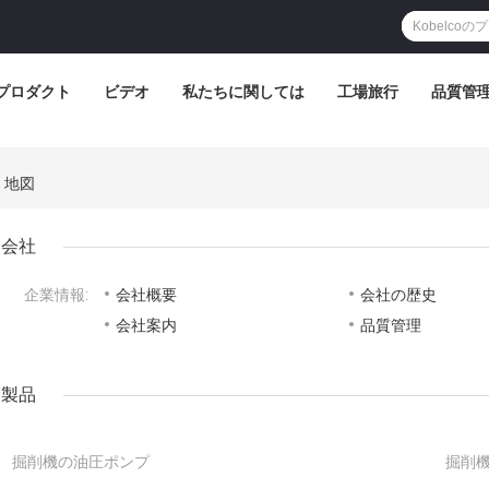
プロダクト
ビデオ
私たちに関しては
工場旅行
品質管
d. 地図
会社
企業情報:
会社概要
会社の歴史
会社案内
品質管理
製品
掘削機の油圧ポンプ
掘削