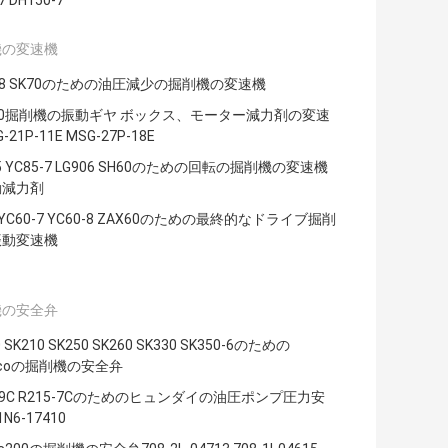
7 DH150-7
機の変速機
0-8 SK70のための油圧減少の掘削機の変速機
50掘削機の振動ギヤ ボックス、モーター減力剤の変速
-21P-11E MSG-27P-18E
5 YC85-7 LG906 SH60のための回転の掘削機の変速機
動減力剤
 YC60-7 YC60-8 ZAX60のための最終的なドライブ掘削
振動変速機
機の安全弁
 SK210 SK250 SK260 SK330 SK350-6のための
elcoの掘削機の安全弁
5-9C R215-7Cのためのヒュンダイの油圧ポンプ圧力安
N6-17410