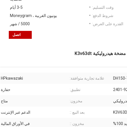
وقت التسليم:
3-5 أيام
شروط الدفع:
يونيون الغربية ، Moneygram
القدرة على العرض:
5000 / شهر
اتصل
DH150-
علامة تجارية متوافقة:
HPkawazaki
2401-9
تطبيق:
حفارة
دروليكي
مخزون:
متاح
K3V63
بعد البيع ::
الدعم عبر الإنترنت
100%
مخزون ::
في الأوراق المالية