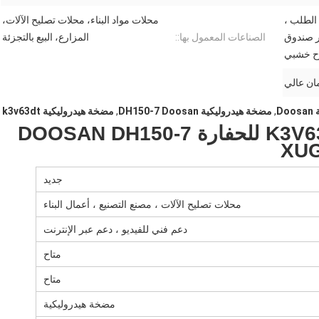
H أو حسب الطلب ،
محلات مواد البناء، محلات تصليح الآلات،
ر صندوق
الصناعات المعمول بها::
المزارع، البيع بالتجزئة
ح خشبي
ن عالي
,
مضخة هيدروليكية DH150-7 Doosan
,
مضخة هيدروليكية k3v63dt
مضخة هيدروليكية K3V63DT-HNOV للحفارة DOOSAN DH150-7
XUG
جديد
محلات تصليح الآلات ، مصنع التصنيع ، أعمال البناء
دعم فني للفيديو ، دعم عبر الإنترنت
متاح
متاح
مضخة هيدروليكية