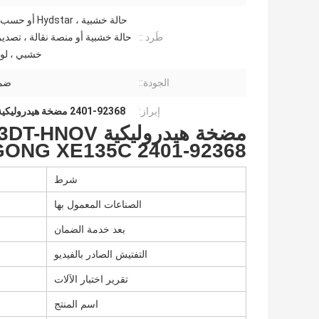
حالة خشبية ، ydstar
طَرد ::
حالة خشبية أو منصة نقالة ، تصدي
خشبي ، لو
الجودة::
ضما
إبراز:
2401-92368 مضخة هيدروليكية Doosan
ONG XE135C 2401-92368
شرط
الصناعات المعمول بها
بعد خدمة الضمان
التفتيش الصادر بالفيديو
تقرير اختبار الآلات
اسم المنتج