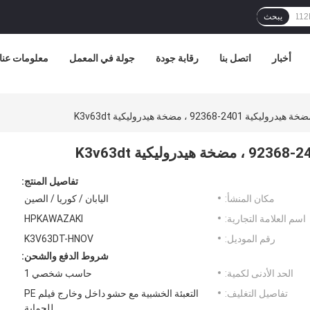
يبحث
أخبار
اتصل بنا
رقابة جودة
جولة في المعمل
معلومات عنا
تفاصيل المنتج:
مكان المنشأ:
اليابان / كوريا / الصين
اسم العلامة التجارية:
HPKAWAZAKI
رقم الموديل:
K3V63DT-HNOV
شروط الدفع والشحن:
الحد الأدنى لكمية:
حاسب شخصي 1
تفاصيل التغليف:
التعبئة الخشبية مع حشو داخل وخارج فيلم PE
للحماية