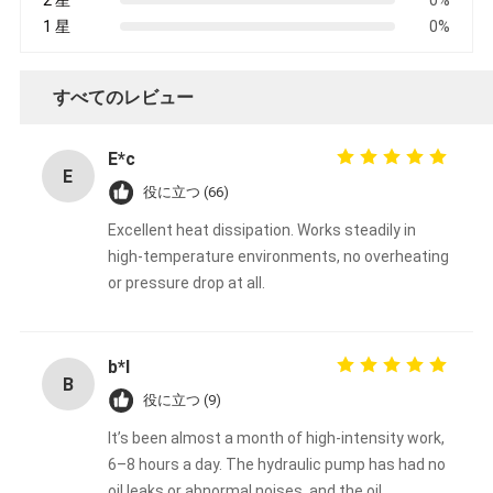
2 星
0%
1 星
0%
すべてのレビュー
E*c
E
役に立つ (66)
Excellent heat dissipation. Works steadily in
high-temperature environments, no overheating
or pressure drop at all.
b*l
B
役に立つ (9)
It’s been almost a month of high-intensity work,
6–8 hours a day. The hydraulic pump has had no
oil leaks or abnormal noises, and the oil