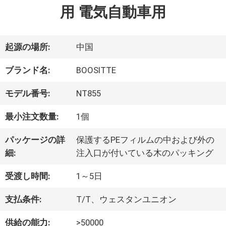
用 電気自動車用
デ
オ
起源の場所:
中国
ブランド名:
BOOSITTE
私
モデル番号:
NT855
た
最小注文数量:
1個
ち
パッケージの詳
保護するPEフィルムの中および外の
に
細:
注入口が付いている木のパッキング
関
受渡し時間:
1～5日
し
支払条件:
T/T、ウェスタンユニオン
て
供給の能力:
>50000