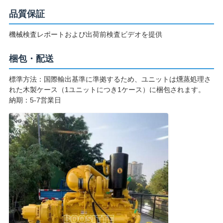
PRIVACY
品質保証
POLICY
機械検査レポートおよび出荷前検査ビデオを提供
梱包・配送
標準方法：国際輸出基準に準拠するため、ユニットは燻蒸処理さ
れた木製ケース（1ユニットにつき1ケース）に梱包されます。
納期：5-7営業日