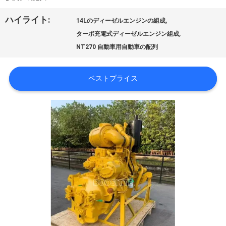
は
ハイライト:
,
14Lのディーゼルエンジンの組成
,
ターボ充電式ディーゼルエンジン組成
工
NT270 自動車用自動車の配列
場
ベストプライス
旅
行
品
質
管
理