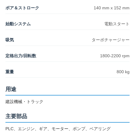
ボア＆ストローク
140 mm x 152 mm
ニ
始動システム
電動スタート
ュ
吸気
ターボチャージャー
ー
ス
定格出力/回転数
1800-2200 rpm
重量
800 kg
事
用途
例
建設機械・トラック
SITEMAP
主要部品
PLC、エンジン、ギア、モーター、ポンプ、ベアリング