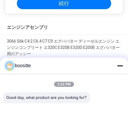
自動車用 電気自動車用 電気自動車用
続行
電気自動車用 電気自動車用 電気自動
車用
エンジンアセンブリ
3066 S6k C4.2 C6.4 C7 C9 エグババター ディーゼルエンジン エ
ンジンコンプリート エ320C E320B E320D E200B エグババター
用のアッシー
boositte
CAT製 3605981 C13 ディーゼルエンジン 328kW (2100RPM) 産
業用エンジン
1:22 PM
ピストンラインナーキット エンジン修理キット ジョン・ディー
ル 4045 6068 パワーテック 4.5L 6.8L ディーゼルエンジン 100%
Good day, what product are you looking for?
新品で耐久性
人気カテゴリ
すべて