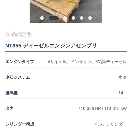
私
達
製品の説明
に
NT855 ディーゼルエンジンアセンブリ
連
エンジンタイプ
4サイクル、インライン、6気筒ディーゼル
絡
冷却システム
水冷
し
排気量
14 L
な
出力
110-336 HP / 110-315 kW
さ
シリンダー構成
マルチシリンダー
い