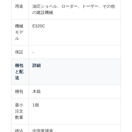
用途
油圧ショベル、ローダー、ドーザー、その他
の建設機械
ニ
機械
E320C
ュ
モデ
ル
ー
保証
-
ス
梱包
詳細
と配
事
送
例
梱包
木箱
最小
1個
注文
SITEMAP
数量
積込
中国黄埔港