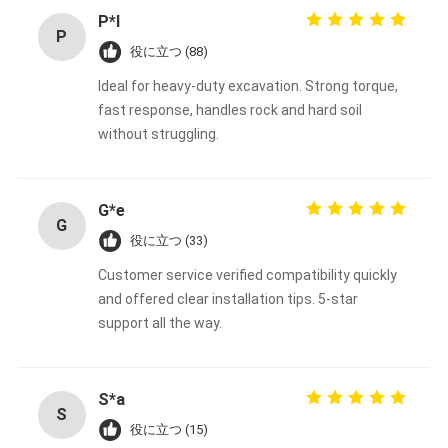
P*l
P
役に立つ (88)
Ideal for heavy-duty excavation. Strong torque,
fast response, handles rock and hard soil
without struggling.
G*e
G
役に立つ (33)
Customer service verified compatibility quickly
and offered clear installation tips. 5-star
support all the way.
S*a
S
役に立つ (15)