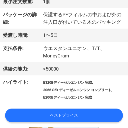
最小注文数量:
1個
デ
パッケージの詳
保護するPEフィルムの中および外の
オ
細:
注入口が付いている木のパッキング
受渡し時間:
1〜5日
私
支払条件:
ウエスタンユニオン、T/T、
MoneyGram
た
ち
供給の能力:
>50000
に
ハイライト:
,
E320Bディーゼルエンジン 完成
,
3066 S6k ディーゼルエンジン コンプリート
関
E200Bディーゼルエンジン 完成
し
ベストプライス
て