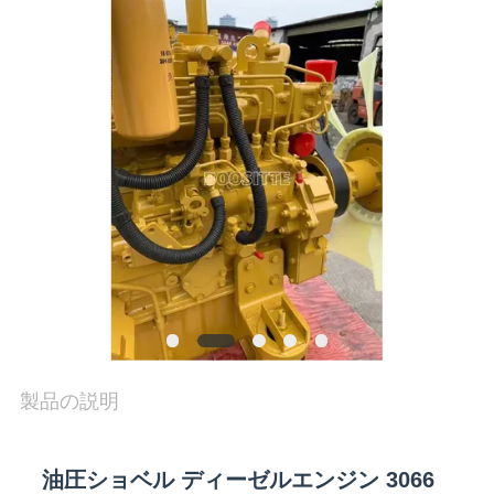
は
工
場
旅
行
品
質
製品の説明
管
油圧ショベル ディーゼルエンジン 3066
理