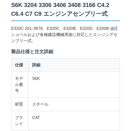
S6K 3204 3306 3406 3408 3166 C4.2
C6.4 C7 C9 エンジンアセンブリ一式
私
E320C 201-3878、E320C、E320B、E320D、E200B 油圧
達
ショベルおよび各種建設機械用途に対応したエンジンアセ
ンブリ一式。
に
製品仕様と注文詳細
連
仕様
詳細
絡
モデ
S6K
し
ル番
号
な
材質
スチール
さ
ブラ
CAT
い
ンド