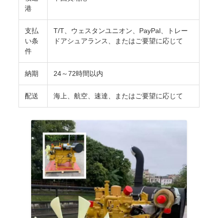
PRIVACY
港
POLICY
支払
T/T、ウェスタンユニオン、PayPal、トレー
い条
ドアシュアランス、またはご要望に応じて
件
納期
24～72時間以内
配送
海上、航空、速達、またはご要望に応じて