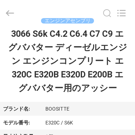
Copyright
©
2021
-
エンジンアセンブリ
2026
Guangzhou
3066 S6k C4.2 C6.4 C7 C9 エ
家
Hopson
Machinery
Parts
グババター ディーゼルエンジ
Co.,
Ltd..
プ
All
ン エンジンコンプリート エ
Rights
ロ
Reserved.
320C E320B E320D E200B エ
ダ
グババター用のアッシー
ク
ト
ブランド名:
BOOSITTE
モデル番号:
E320C / S6K
ビ