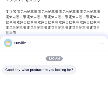
NT240 電気自動車用 電気自動車用 電気自動車用 電気自動車用
電気自動車用 電気自動車用 電気自動車用 電気自動車用 電気自
動車用 電気自動車用 電気自動車用 電気自動車用 電気自動車用
電気自動車用 電気自動車用 電気自動車用 電気自動車用 電気自
動車用
boositte
CAT製 3605981 C13 ディーゼルエンジン 328kW (2100RPM) 産
業用エンジン
8:00 AM
ピストンラインナーキット エンジン修理キット ジョン・ディー
ル 4045 6068 パワーテック 4.5L 6.8L ディーゼルエンジン 100%
Good day, what product are you looking for?
新品で耐久性
人気カテゴリ
すべて
掘削機の油圧ポンプ
掘削機の油圧ポンプ