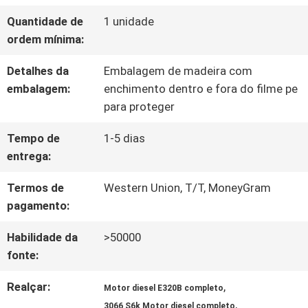
EXCURSÃO
Quantidade de
1 unidade
DA
ordem mínima:
FÁBRICA
Detalhes da
Embalagem de madeira com
embalagem:
enchimento dentro e fora do filme pe
para proteger
CONTROLE
Tempo de
1-5 dias
DA
entrega:
QUALIDADE
Termos de
Western Union, T/T, MoneyGram
pagamento:
CONTACTE-
Habilidade da
>50000
fonte:
NOS
Realçar:
,
Motor diesel E320B completo
,
3066 S6k Motor diesel completo