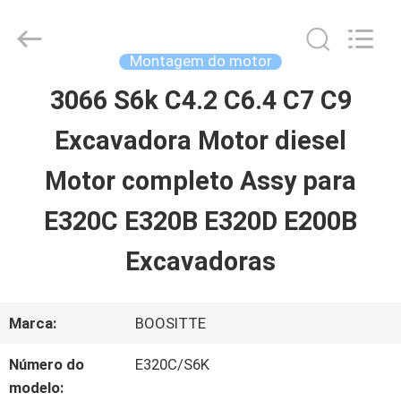
2026
Guangzhou
Hopson
Machinery
Montagem do motor
Parts
Co.,
3066 S6k C4.2 C6.4 C7 C9
CASA
Ltd..
All
Rights
Excavadora Motor diesel
Reserved.
PRODUTOS
Motor completo Assy para
E320C E320B E320D E200B
VÍDEOS
Excavadoras
SOBRE
Marca:
BOOSITTE
NÓS
Número do
E320C/S6K
modelo: