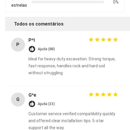
0%
estrelas
Todos os comentários
P*l
P
Ajuda (88)
Ideal for heavy-duty excavation. Strong torque,
fast response, handles rock and hard soil
without struggling.
G*e
G
Ajuda (33)
Customer service verified compatibility quickly
and offered clear installation tips. 5-star
support all the way.