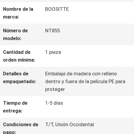
VIAJE
Nombre de la
BOOSITTE
DE
marca:
LA
Número de
NT855
modelo:
FÁBRICA
Cantidad de
1 pieza
orden mínima:
CONTROL
Detalles de
Embalaje de madera con relleno
DE
empaquetado:
dentro y fuera de la película PE para
proteger
CALIDAD
Tiempo de
1-5 días
entrega:
CONTÁCTENOS
Condiciones de
T/T, Unión Occidental
pago: