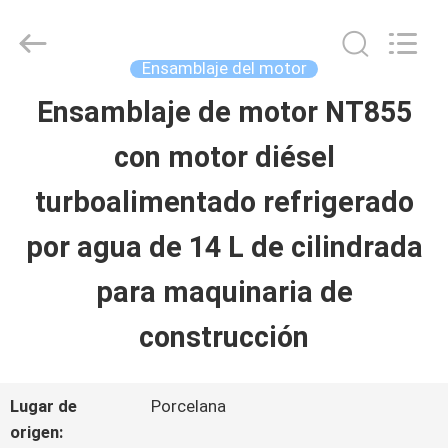
Guangzhou
Hopson
Machinery
Parts
Ensamblaje del motor
Co.,
Ltd..
Ensamblaje de motor NT855
HOGAR
All
Rights
con motor diésel
Reserved.
PRODUCTOS
turboalimentado refrigerado
por agua de 14 L de cilindrada
VÍDEOS
para maquinaria de
SOBRE
construcción
NOSOTROS
Lugar de
Porcelana
origen: