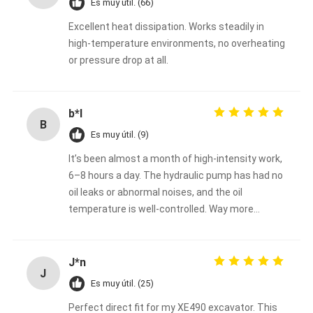
Es muy útil. (66)
Excellent heat dissipation. Works steadily in
high-temperature environments, no overheating
or pressure drop at all.
b*l
B
Es muy útil. (9)
It’s been almost a month of high-intensity work,
6–8 hours a day. The hydraulic pump has had no
oil leaks or abnormal noises, and the oil
temperature is well-controlled. Way more
reliable than the aftermarket pump I used
before.
J*n
J
Es muy útil. (25)
Perfect direct fit for my XE490 excavator. This