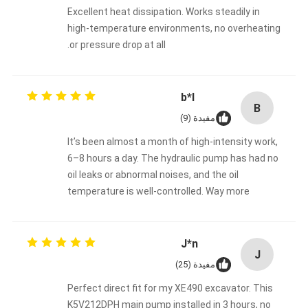
Excellent heat dissipation. Works steadily in
high-temperature environments, no overheating
or pressure drop at all.
b*l
B
مفيدة (9)
It’s been almost a month of high-intensity work,
6–8 hours a day. The hydraulic pump has had no
oil leaks or abnormal noises, and the oil
temperature is well-controlled. Way more
reliable than the aftermarket pump I used
before.
J*n
J
مفيدة (25)
Perfect direct fit for my XE490 excavator. This
K5V212DPH main pump installed in 3 hours, no