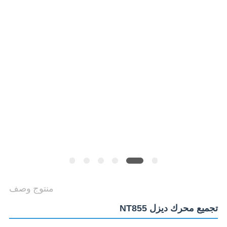
أخبار
حالات
SITEMAP
PRIVACY
POLICY
منتوج وصف
تجميع محرك ديزل NT855