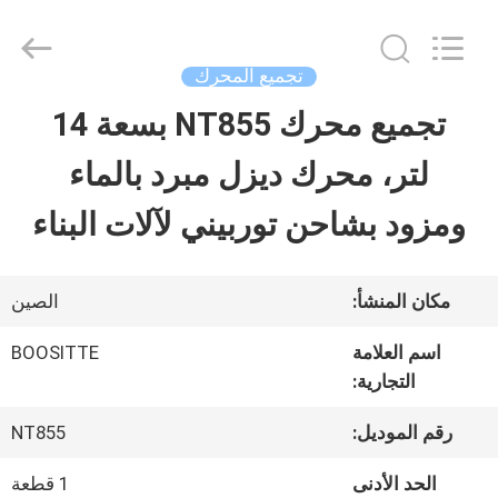
Guangzhou
Hopson
Machinery
Parts
تجميع المحرك
Co.,
Ltd..
تجميع محرك NT855 بسعة 14
بيت
All
Rights
لتر، محرك ديزل مبرد بالماء
Reserved.
منتجات
ومزود بشاحن توربيني لآلات البناء
أشرطة
مكان المنشأ:
الصين
فيديو
اسم العلامة
BOOSITTE
التجارية:
معلومات
رقم الموديل:
NT855
عنا
الحد الأدنى
1 قطعة