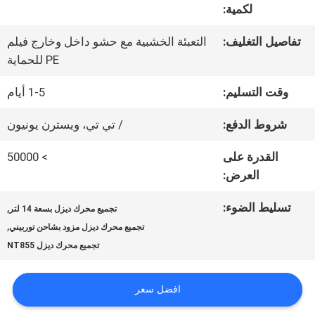
لكمية:
جولة
تفاصيل التغليف:
التعبئة الخشبية مع حشو داخل وخارج فيلم
PE للحماية
في
وقت التسليم:
1-5 أيام
المعمل
شروط الدفع:
/ تي تي، ويسترن يونيون
رقابة
القدرة على
> 50000
العرض:
جودة
تسليط الضوء:
,
تجميع محرك ديزل بسعة 14 لتر
,
تجميع محرك ديزل مزود بشاحن توربيني
اتصل
تجميع محرك ديزل NT855
بنا
افضل سعر