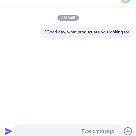
محرك ديزل أصلي 3605981 C13 بقوة 328 كيلوواط عند 2100 دورة
في الدقيقة محرك صناعي لـ CAT
3:05 AM
طقم بطانة مكبس لطقم تجديد المحرك مناسب لمحرك ديزل John
Good day, what product are you looking for?
Deere 4045 6068 Power Tech 4.5 لتر 6.8 لتر جديد ومتين 100%
فئات شعبية
جميع
أجزاء مضخة 
مضخة هيدروليكية 
هيدروليكية حفارة
حفارة
منظم المضخة 
حفارة سوينغ موتور
الهيدروليكية
علبة التروس حفارة
حفارة السفر للسيارات
صمام التحكم في 
صمام تصريف الحفار
طلب اقتباس