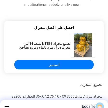
modifications needed, runs like new.
احصل على افضل سعر ل
تجميع محرك NT855 بسعة 14 لتر،
محرك ديزل مبرد بالماء ومزود بشاحن
توربيني لآلات البناء
استمر
تجميع المحرك
محرك ديزل كامل لـ 3066 S6k C4.2 C6.4 C7 C9 للحفارات E320C
E320B E320D E200B
boositte