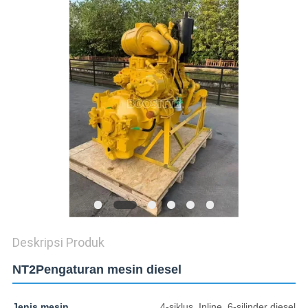
SITEMAP
PRIVACY
POLICY
Deskripsi Produk
NT2Pengaturan mesin diesel
Jenis mesin
4-siklus, Inline, 6-silinder diesel