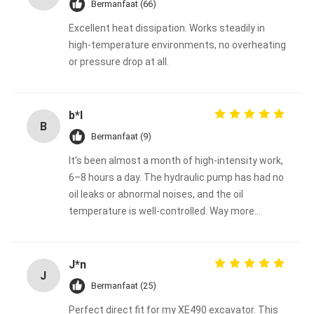
Bermanfaat (66)
Excellent heat dissipation. Works steadily in
high-temperature environments, no overheating
or pressure drop at all.
b*l
B
Bermanfaat (9)
It’s been almost a month of high-intensity work,
6–8 hours a day. The hydraulic pump has had no
oil leaks or abnormal noises, and the oil
temperature is well-controlled. Way more
reliable than the aftermarket pump I used
before.
J*n
J
Bermanfaat (25)
Perfect direct fit for my XE490 excavator. This