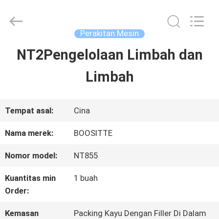
Guangzhou
Hopson
Machinery
Parts
Perakitan Mesin
Co.,
Ltd..
NT2Pengelolaan Limbah dan
RUMAH
All
Rights
Limbah
Reserved.
PRODUK
Tempat asal:
Cina
VIDEO
Nama merek:
BOOSITTE
Nomor model:
NT855
TENTANG
Kuantitas min
1 buah
KAMI
Order:
Kemasan
Packing Kayu Dengan Filler Di Dalam