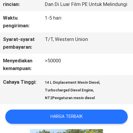
TUR
rincian:
Dan Di Luar Film PE Untuk Melindungi
PABRIK
Waktu
1-5 hari
pengiriman:
KONTROL
Syarat-syarat
T/T, Western Union
pembayaran:
KUALITAS
Menyediakan
>50000
kemampuan:
HUBUNGI
Cahaya Tinggi:
,
14 L Displacement Mesin Diesel
KAMI
,
Turbocharged Diesel Engine
NT2Pengaturan mesin diesel
BERITA
HARGA TERBAIK
KASUS