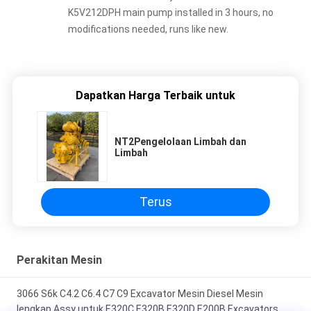
K5V212DPH main pump installed in 3 hours, no
modifications needed, runs like new.
Dapatkan Harga Terbaik untuk
NT2Pengelolaan Limbah dan
Limbah
Terus
Perakitan Mesin
3066 S6k C4.2 C6.4 C7 C9 Excavator Mesin Diesel Mesin
lengkap Assy untuk E320C E320B E320D E200B Excavators