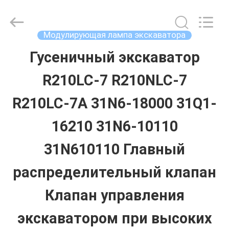
Guangzhou
Hopson
Machinery
Parts
Модулирующая лампа экскаватора
Co.,
Ltd..
Гусеничный экскаватор
ДОМ
All
Rights
Reserved.
R210LC-7 R210NLC-7
ПРОДУКТЫ
R210LC-7A 31N6-18000 31Q1-
16210 31N6-10110
ВИДЕО
31N610110 Главный
О
распределительный клапан
НАС
Клапан управления
экскаватором при высоких