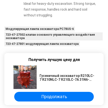
Ideal for heavy-duty excavation. Strong torque,
fast response, handles rock and hard soil
without struggling.
Модулирующая лампа экскаватора PC78US-6
723-47-27502 клапан основного управляющего воздействия
экскаватора
723-47-27801 модулирующая лампа экскаватора
Получить лучшую цену для
Гусеничный экскаватор R210LC-
7 R210NLC-7 R210LC-7A 31N6-
18000 31Q1-16210 31N6-10110
31N610110 Главный
распределительный клапан
Клапан управления
Продолжать
экскаватором при высоких
температурах Прецизионный
гидравлический клапан