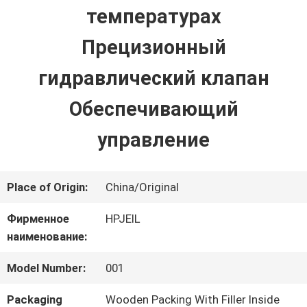
ПУТЕШЕСТВИЕ
температурах
ФАБРИКИ
Прецизионный
гидравлический клапан
ПРОВЕРКА
Обеспечивающий
КАЧЕСТВА
управление
СВЯЖИТЕСЬ
Place of Origin:
China/Original
МЫ
Фирменное
HPJEIL
наименование:
НОВОСТИ
Model Number:
001
СЛУЧАИ
Packaging
Wooden Packing With Filler Inside