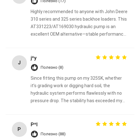
Полезно (17)
Highly recommended to anyone with John Deere
310 series and 325 series backhoe loaders. This
AT331223/AT169030 hydraulic pump is an
excellent OEM alternative—stable performance
at a budget-friendly price.
j*y
J
Полезно (8)
Since fitting this pump on my 325SK, whether
it’s grading work or digging hard soil, the
hydraulic system performs flawlessly with no
pressure drop. The stability has exceeded my
expectations.
P*l
P
Полезно (88)