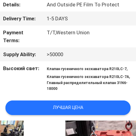
Details:
And Outside PE Film To Protect
Delivery Time:
1-5 DAYS
КАРТА
САЙТА
Payment
T/T,Western Union
Terms:
Supply Ability:
>50000
PRIVACY
Высокий свет:
,
POLICY
Клапан гусеничного экскаватора R210LC-7
,
Клапан гусеничного экскаватора R210LC-7A
Главный распределительный клапан 31N6-
18000
ЛУЧШАЯ ЦЕНА