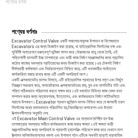
পণ্যের বর্ণনা
পণ্যের বর্ণনাঃ
Excavator Control Valve একটি সমালোচনামূলক উপাদান যা বিশেষভাবে
Excavators এর জন্য ডিজাইন করা হয়েছে, যা হাইড্রোলিক সিস্টেমের দক্ষ এবং
সুনির্দিষ্ট অপারেশনে গুরুত্বপূর্ণ ভূমিকা পালন করে।উচ্চমানের ধাতু থেকে তৈরি, এই
শক্তিশালী ভালভটি উচ্চ তাপমাত্রা এবং ভারী কাজ নির্মাণ সরঞ্জামগুলির জন্য প্রচলিত
কঠোর কাজের অবস্থার প্রতিরোধের জন্য ডিজাইন করা হয়েছে।এর টেকসই নির্মাণ
দীর্ঘস্থায়ী কর্মক্ষমতা এবং নির্ভরযোগ্যতা নিশ্চিত করে, এটি খননকারীর সর্বোত্তম
কার্যকারিতা বজায় রাখার জন্য এটি একটি অপরিহার্য অংশ।
একটি এক্সক্যাভেটর ভালভ হিসাবে, এটি হাইড্রোলিক প্রবাহের উপর মসৃণ এবং নির্ভুল
নিয়ন্ত্রণ সরবরাহ করে, অপারেটরদের এক্সক্যাভেটরের বাহু, বুম এবং বালতিটির গতি এবং
শক্তি সঠিকভাবে পরিচালনা করতে সক্ষম করে।এই যথার্থতা বিভিন্ন কাজ যেমন খনন
সম্পাদন করার জন্য অত্যাবশ্যক, উত্তোলন, এবং কার্যকরভাবে নির্মাণ সাইটগুলিতে
সরানো উপকরণ। Excavator প্রধান কন্ট্রোল ভালভ নিশ্চিত করে যে জলবাহী তরল
সিস্টেমের মধ্যে যথাযথভাবে পরিচালিত হয়,নিরবচ্ছিন্ন অপারেশন এবং উন্নত
উত্পাদনশীলতার অনুমতি দেয়.
এই Excavator Main Control Valve এর অন্যতম বৈশিষ্ট্য হল উচ্চ
তাপমাত্রার অবস্থার অধীনে কার্যকরভাবে কাজ করার ক্ষমতা।এই ক্ষমতা ভারী
যন্ত্রপাতিগুলির জন্য অপরিহার্য যা প্রায়শই চ্যালেঞ্জিং পরিবেশে কাজ করে যেখানে তাপ
উত্পাদন অনিবার্যভ্যালভের নকশা এবং উপাদান গঠন এটিকে অবনতি ছাড়াই ধারাবাহিক