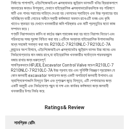
নির্মাণের পাশাপাশি, এইচপিজেআইএল এক্সক্যাভার কন্ট্রোল ভালভটি খনির ক্রিয়াকলাপে
ব্যবহারের জন্যও উপযুক্ত, যেখানে হাইড্রোলিক এক্সক্যাভারেটরগুলিকে বড় পরিমাণে
মাটি এবং পাথর সরানোর দায়িত্ব দেওয়া হয়।ভালভের স্থায়িত্ব এবং উচ্চ প্রবাহের হার
অবিচ্ছিন্ন ভারী লোডের অধীনে স্থায়ী কর্মক্ষমতা অবদান রাখেএটি বনজ এবং কৃষি
খাতেও ব্যবহৃত হয় যেখানে খননকারীরা জমি পরিষ্কার এবং মাটি প্রস্তুতির মতো কাজ
সম্পাদন করে।
পণ্যটি নিরাপদভাবে কার্টন বা কাঠের বাক্সে প্যাকেজ করা হয় যাতে নিরাপদ বিতরণ এবং
পরিবহনের সময় সুরক্ষা নিশ্চিত করা যায়।এটিকে অন্যান্য হাইড্রোলিক উপাদানগুলির
মধ্যে সহজেই সনাক্ত করা যায়. R210LC-7 R210NLC-7 R210LC-7A
ব্র্যান্ডের অংশ হিসাবে, এইচপিজেআইএল এক্সক্যাভেটর কন্ট্রোল ভালভ উচ্চ মানের এবং
নির্ভরযোগ্যতার মান বজায় রাখে,যা হাইড্রোলিক খননকারীর সর্বোত্তম পারফরম্যান্স
বজায় রাখার জন্য গুরুত্বপূর্ণ.
সামগ্রিকভাবে HPJEIL Excavator Control Valve মডেল R210LC-7
R210NLC-7 R210LC-7A উচ্চ প্রবাহ হার এবং সুনির্দিষ্ট নিয়ন্ত্রণ প্রয়োজন যে
কোন জলবাহী excavator অপারেশন জন্য একটি অপরিহার্য জলবাহী উপাদান.এর
অ্যাপ্লিকেশনগুলি বিস্তৃত শিল্প এবং দৃশ্যকল্প জুড়ে বিস্তৃত, এটি পেশাদারদের জন্য
একটি বহুমুখী এবং নির্ভরযোগ্য পছন্দ যা দক্ষ এবং কার্যকর কর্মক্ষমতা জন্য জলবাহী
খননকারীর উপর নির্ভর করে.
Ratings& Review
সামগ্রিক রেটিং