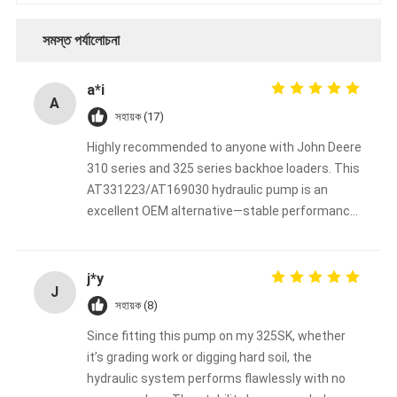
সমস্ত পর্যালোচনা
a*i
A
সহায়ক (17)
Highly recommended to anyone with John Deere
310 series and 325 series backhoe loaders. This
AT331223/AT169030 hydraulic pump is an
excellent OEM alternative—stable performance
at a budget-friendly price.
j*y
J
সহায়ক (8)
Since fitting this pump on my 325SK, whether
it’s grading work or digging hard soil, the
hydraulic system performs flawlessly with no