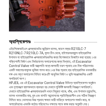
অ্যাপ্লিকেশনঃ
এইচপিজেআইএল এক্সক্যাভেটর কন্ট্রোল ভালভ, মডেল নম্বর R210LC-7
R210NLC-7 R210LC-7A, মূলত চীন থেকে, হাইপারফরম্যান্স হাইড্রোলিক
উপাদান যা হাইড্রোলিক এক্সক্যাভেটরগুলির জন্য বিশেষভাবে ডিজাইন করা হয়েছে।এর
শক্তিশালী নির্মাণ এবং নির্ভরযোগ্য অপারেশনের জন্য বিখ্যাত, এই Excavator
Control Valve ভারী যন্ত্রপাতি মধ্যে জলবাহী তরল প্রবাহ এবং দিক পরিচালনার
একটি সমালোচনামূলক ভূমিকা পালন করে।এর উচ্চ প্রবাহ হার হাইড্রোলিক খননকারীর
দক্ষ এবং মসৃণ অপারেশন নিশ্চিত করেএটি আধুনিক নির্মাণ ও ভূমি সরঞ্জামগুলির একটি
অপরিহার্য অংশ।
HPJEIL এর এই Excavator Control Valve বিভিন্ন অ্যাপ্লিকেশন অনুষ্ঠান
এবং দৃশ্যকল্পে ব্যাপকভাবে ব্যবহৃত হয় যেখানে সুনির্দিষ্ট জলবাহী নিয়ন্ত্রণ অপরিহার্য।
যেখানে হাইড্রোলিক এক্সক্যাভারগুলি খননে নিযুক্ত থাকে, খাঁজ, এবং উপাদান হ্যান্ডলিং,
ভালভ খননকারীর বাহু, বুম এবং বালতি আন্দোলনের প্রতিক্রিয়াশীল এবং সঠিক নিয়ন্ত্রণ
নিশ্চিত করে।ভালভের উচ্চ প্রবাহ ক্ষমতা ভারী দায়িত্ব অপারেশন সমর্থন করে, যা
অপারেটরদের এমনকি কঠোর পরিবেশেও দক্ষতার সাথে কাজ করার অনুমতি দেয়।