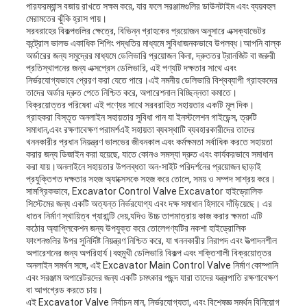
পারফরম্যান্স বজায় রাখতে সক্ষম করে, যার ফলে সরঞ্জামগুলির ডাউনটাইম এবং ব্যয়বহুল
মেরামতের ঝুঁকি হ্রাস পায়।
সরবরাহের বিকল্পগুলির ক্ষেত্রে, বিভিন্ন গ্রাহকের প্রয়োজন অনুসারে এক্সক্যাভেটর
কন্ট্রোল ভালভ একাধিক শিপিং পদ্ধতির মাধ্যমে সুবিধাজনকভাবে উপলব্ধ।আপনি বাল্ক
অর্ডারের জন্য সমুদ্রের মাধ্যমে ডেলিভারি প্রয়োজন কিনা, দ্রুততর ট্রানজিট বা জরুরী
প্রতিস্থাপনের জন্য এক্সপ্রেস ডেলিভারি, এই পণ্যটি দক্ষতার সাথে এবং
নির্ভরযোগ্যভাবে প্রেরণ করা যেতে পারে।এই নমনীয় ডেলিভারি বিশ্বব্যাপী গ্রাহকদের
তাদের অর্ডার দ্রুত পেতে নিশ্চিত করে, অপারেশনাল বিচ্ছিন্নতা কমাতে।
বিক্রয়োত্তর পরিষেবা এই পণ্যের সাথে সরবরাহিত সহায়তার একটি মূল দিক।
গ্রাহকরা বিস্তৃত অনলাইন সহায়তার সুবিধা পান যা ইনস্টলেশন গাইডেন্স, ত্রুটি
সমাধান,এবং রক্ষণাবেক্ষণ পরামর্শএই সহায়তা ব্যবস্থাটি ব্যবহারকারীদের তাদের
খননকারীর প্রধান নিয়ন্ত্রণ ভালভের জীবনকাল এবং কর্মক্ষমতা সর্বাধিক করতে সহায়তা
করার জন্য ডিজাইন করা হয়েছে, যাতে কোনও সমস্যা দ্রুত এবং কার্যকরভাবে সমাধান
করা যায়।অনলাইনে সহায়তার উপলব্ধতা অন-সাইট পরিদর্শনের প্রয়োজন ছাড়াই
প্রযুক্তিগত দক্ষতার সহজ অ্যাক্সেসকে সহজ করে তোলে, সময় ও সম্পদ সাশ্রয় করে।
সামগ্রিকভাবে, Excavator Control Valve Excavator হাইড্রোলিক
সিস্টেমের জন্য একটি অত্যন্ত নির্ভরযোগ্য এবং দক্ষ সমাধান হিসাবে দাঁড়িয়েছে। এর
ধাতব নির্মাণ স্থায়িত্ব গ্যারান্টি দেয়,যদিও উচ্চ তাপমাত্রায় কাজ করার ক্ষমতা এটি
কঠোর অ্যাপ্লিকেশন জন্য উপযুক্ত করে তোলেপণ্যটির নকশা হাইড্রোলিক
ফাংশনগুলির উপর সুনির্দিষ্ট নিয়ন্ত্রণ নিশ্চিত করে, যা খননকারীর নিরাপদ এবং উত্পাদনশীল
অপারেশনের জন্য অপরিহার্য।বহুমুখী ডেলিভারি বিকল্প এবং শক্তিশালী বিক্রয়োত্তর
অনলাইন সমর্থন সঙ্গে, এই Excavator Main Control Valve নির্মাণ কোম্পানি
এবং সরঞ্জাম অপারেটরদের জন্য একটি চমৎকার পছন্দ যারা তাদের যন্ত্রপাতি রক্ষণাবেক্ষণ
বা আপগ্রেড করতে চায়।
এই Excavator Valve নির্বাচন মান, নির্ভরযোগ্যতা, এবং বিশেষজ্ঞ সমর্থন বিনিয়োগ