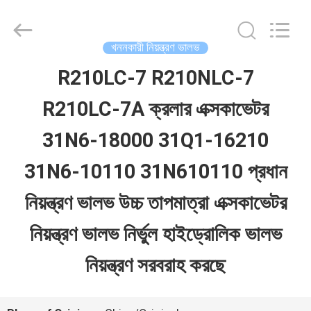
Guangzhou
Hopson
Machinery
Parts
খননকারী নিয়ন্ত্রণ ভালভ
Co.,
Ltd..
R210LC-7 R210NLC-7
বাড়ি
All
Rights
R210LC-7A ক্রলার এক্সকাভেটর
Reserved.
পণ্য
31N6-18000 31Q1-16210
31N6-10110 31N610110 প্রধান
ভিডিও
নিয়ন্ত্রণ ভালভ উচ্চ তাপমাত্রা এক্সকাভেটর
আমাদের
নিয়ন্ত্রণ ভালভ নির্ভুল হাইড্রোলিক ভালভ
সম্পর্কে
নিয়ন্ত্রণ সরবরাহ করছে