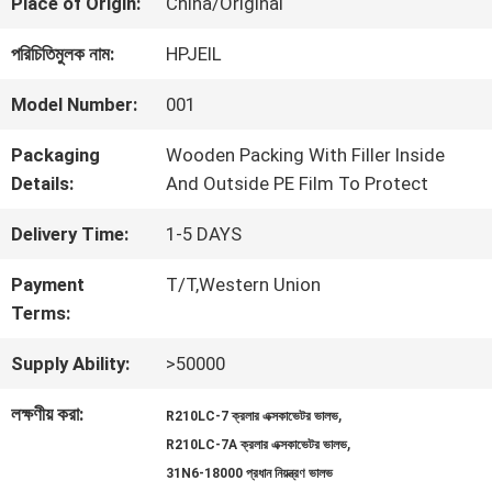
কারখানা
Place of Origin:
China/Original
ভ্রমণ
পরিচিতিমুলক নাম:
HPJEIL
Model Number:
001
মান
Packaging
Wooden Packing With Filler Inside
নিয়ন্ত্রণ
Details:
And Outside PE Film To Protect
Delivery Time:
1-5 DAYS
যোগাযোগ
Payment
T/T,Western Union
Terms:
করুন
Supply Ability:
>50000
খবর
লক্ষণীয় করা:
,
R210LC-7 ক্রলার এক্সকাভেটর ভালভ
,
R210LC-7A ক্রলার এক্সকাভেটর ভালভ
31N6-18000 প্রধান নিয়ন্ত্রণ ভালভ
মামলা