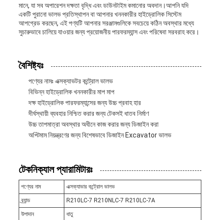
মানে, যা সব অপারেশন দক্ষতা বৃদ্ধি এবং ডাউনটাইম কমানোর অবদান।আপনি যদি
একটি পুরানো ভালভ প্রতিস্থাপন বা আপনার খননকারীর হাইড্রোলিক সিস্টেম
আপগ্রেড করছেন, এই পণ্যটি আপনার সরঞ্জামগুলিকে সবচেয়ে কঠিন অবস্থার মধ্যে
সুচারুভাবে চালিয়ে যাওয়ার জন্য প্রয়োজনীয় পারফরম্যান্স এবং পরিষেবা সরবরাহ করে।
বৈশিষ্ট্যঃ
পণ্যের নামঃ এক্সক্যাভটর কন্ট্রোল ভালভ
বিভিন্ন হাইড্রোলিক খননকারীর মাপ মাপ
দক্ষ হাইড্রোলিক পারফরম্যান্সের জন্য উচ্চ প্রবাহ হার
দীর্ঘস্থায়ী ব্যবহার নিশ্চিত করার জন্য টেকসই ধাতব নির্মাণ
উচ্চ তাপমাত্রা অবস্থার অধীনে কাজ করার জন্য ডিজাইন করা
অপ্টিমাম নিয়ন্ত্রণের জন্য বিশেষভাবে ডিজাইন Excavator ভালভ
টেকনিক্যাল প্যারামিটারঃ
পণ্যের নাম
এক্সক্যাভার কন্ট্রোল ভালভ
ব্র্যান্ড
R210LC-7 R210NLC-7 R210LC-7A
উপাদান
ধাতু