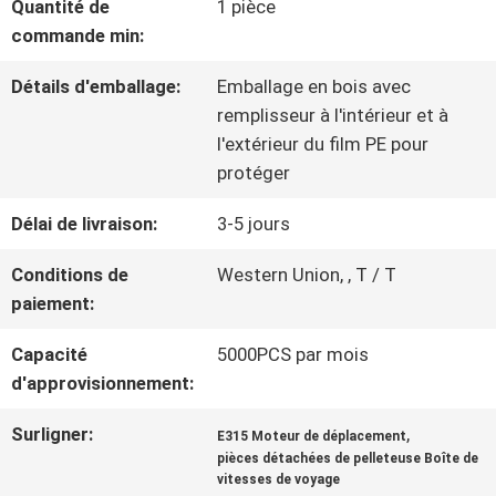
Quantité de
1 pièce
NOUS
commande min:
Détails d'emballage:
Emballage en bois avec
VISITE
remplisseur à l'intérieur et à
l'extérieur du film PE pour
D'USINE
protéger
Délai de livraison:
3-5 jours
CONTRÔLE
Conditions de
Western Union, , T / T
DE
paiement:
QUALITÉ
Capacité
5000PCS par mois
d'approvisionnement:
CONTACTEZ-
Surligner:
,
E315 Moteur de déplacement
pièces détachées de pelleteuse Boîte de
NOUS
vitesses de voyage