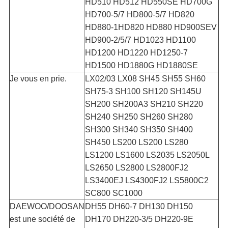
HD510 HD512 HD550SE HD700G
HD700-5/7 HD800-5/7 HD820
HD880-1HD820 HD880 HD900SEV
HD900-2/5/7 HD1023 HD1100
HD1200 HD1220 HD1250-7
HD1500 HD1880G HD1880SE
Je vous en prie.
LX02/03 LX08 SH45 SH55 SH60
SH75-3 SH100 SH120 SH145U
SH200 SH200A3 SH210 SH220
SH240 SH250 SH260 SH280
SH300 SH340 SH350 SH400
SH450 LS200 LS200 LS280
LS1200 LS1600 LS2035 LS2050L
LS2650 LS2800 LS2800FJ2
LS3400EJ LS4300FJ2 LS5800C2
SC800 SC1000
DAEWOO/DOOSAN
DH55 DH60-7 DH130 DH150
est une société de
DH170 DH220-3/5 DH220-9E