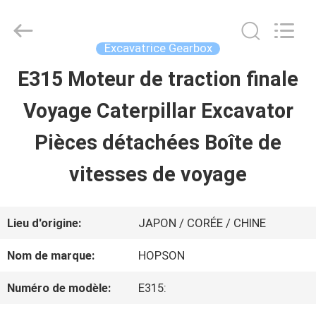
2026
Guangzhou
Hopson
Machinery
Excavatrice Gearbox
Parts
Co.,
E315 Moteur de traction finale
MAISON
Ltd..
All
Rights
Voyage Caterpillar Excavator
Reserved.
PRODUITS
Pièces détachées Boîte de
vitesses de voyage
VIDÉOS
Lieu d'origine:
JAPON / CORÉE / CHINE
AU
Nom de marque:
HOPSON
SUJET
Numéro de modèle:
E315:
DE