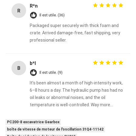
R*n
R
Il est utile. (36)
Packaged super securely with thick foam and
crate. Arrived damage-free, fast shipping, very
professional seller.
b*l
B
Il est utile. (9)
It’s been almost a month of high-intensity work,
6–8 hours a day. The hydraulic pump has had no
oil leaks or abnormal noises, and the oil
temperature is well-controlled. Way more
reliable than the aftermarket pump I used
before.
PC200-8 excavatrice Gearbox
boîte de vitesse de moteur de l'oscillation 31Q4-11142