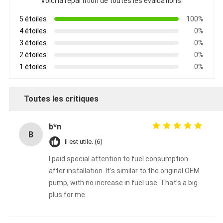
Voici la répartition de toutes les évaluations.
5 étoiles
100%
4 étoiles
0%
3 étoiles
0%
2 étoiles
0%
1 étoiles
0%
Toutes les critiques
b*n
B
Il est utile. (6)
I paid special attention to fuel consumption
after installation. It’s similar to the original OEM
pump, with no increase in fuel use. That’s a big
plus for me.