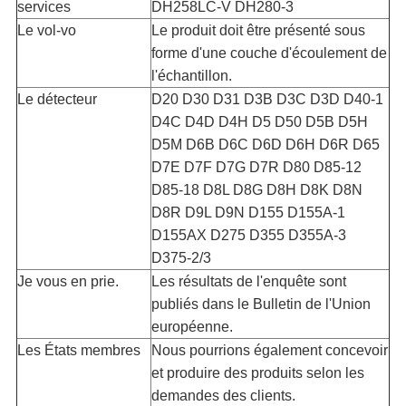
services
DH258LC-V DH280-3
Le vol-vo
Le produit doit être présenté sous
forme d'une couche d'écoulement de
l'échantillon.
Le détecteur
D20 D30 D31 D3B D3C D3D D40-1
D4C D4D D4H D5 D50 D5B D5H
D5M D6B D6C D6D D6H D6R D65
D7E D7F D7G D7R D80 D85-12
D85-18 D8L D8G D8H D8K D8N
D8R D9L D9N D155 D155A-1
D155AX D275 D355 D355A-3
D375-2/3
Je vous en prie.
Les résultats de l'enquête sont
publiés dans le Bulletin de l'Union
européenne.
Les États membres
Nous pourrions également concevoir
et produire des produits selon les
demandes des clients.