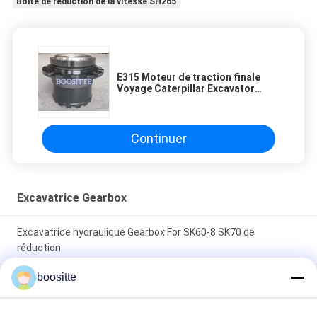
Boîte de réduction de la vitesse SH265
E315 Moteur de traction finale
Voyage Caterpillar Excavator
Pièces détachées Boîte de
vitesses de voyage
Continuer
Excavatrice Gearbox
Excavatrice hydraulique Gearbox For SK60-8 SK70 de
réduction
boositte
Boîte d'engrenages pivotante SWE50 YC35-6 Réducteur
pivotant MSG-21P-11E MSG-27P-18E Boîte d'engrenages
d'excavatrice 18KG