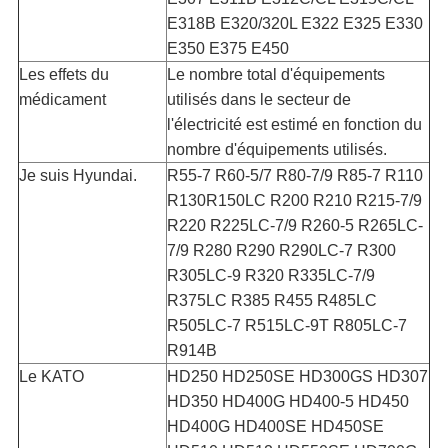
E318B E320/320L E322 E325 E330
E350 E375 E450
Les effets du
Le nombre total d'équipements
médicament
utilisés dans le secteur de
l'électricité est estimé en fonction du
nombre d'équipements utilisés.
Je suis Hyundai.
R55-7 R60-5/7 R80-7/9 R85-7 R110
R130R150LC R200 R210 R215-7/9
R220 R225LC-7/9 R260-5 R265LC-
7/9 R280 R290 R290LC-7 R300
R305LC-9 R320 R335LC-7/9
R375LC R385 R455 R485LC
R505LC-7 R515LC-9T R805LC-7
R914B
Le KATO
HD250 HD250SE HD300GS HD307
HD350 HD400G HD400-5 HD450
HD400G HD400SE HD450SE