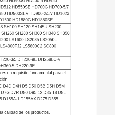
350 HD400G HD400-5 HD450
D512 HD550SE HD700G HD700-5/7
880 HD900SEV HD900-2/5/7 HD1023
HD1500 HD1880G HD1880SE
-3 SH100 SH120 SH145U SH200
 SH260 SH280 SH300 SH340 SH350
1200 LS1600 LS2035 LS2050L
 LS4300FJ2 LS5800C2 SC800
H220-3/5 DH220-9E DH258LC-V
DH360-5 DH220-9E
n es un requisito fundamental para el
ción.
4C D4D D4H D5 D50 D5B D5H D5M
D7G D7R D80 D85-12 D85-18 D8L
5 D155A-1 D155AX D275 D355
la calidad de los productos.