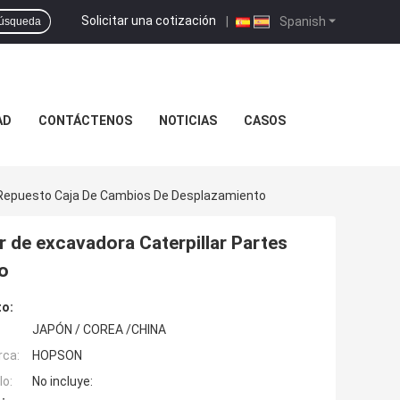
Solicitar una cotización
|
Spanish
úsqueda
AD
CONTÁCTENOS
NOTICIAS
CASOS
e Repuesto Caja De Cambios De Desplazamiento
r de excavadora Caterpillar Partes
o
to:
JAPÓN / COREA /CHINA
rca:
HOPSON
o:
No incluye: