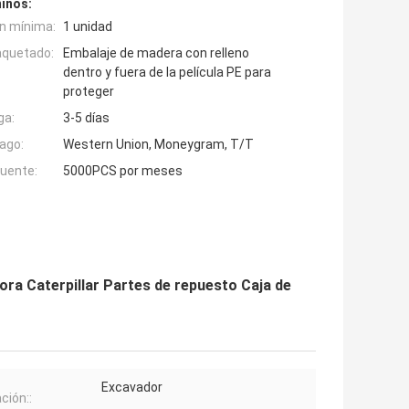
inos:
n mínima:
1 unidad
aquetado:
Embalaje de madera con relleno
dentro y fuera de la película PE para
proteger
ga:
3-5 días
ago:
Western Union, Moneygram, T/T
fuente:
5000PCS por meses
ora Caterpillar Partes de repuesto Caja de
Excavador
ción::