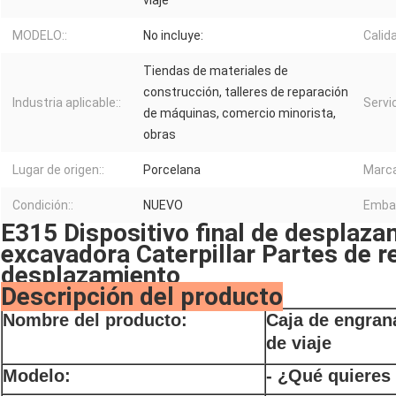
viaje
MODELO::
No incluye:
Calida
Tiendas de materiales de
construcción, talleres de reparación
Industria aplicable::
Servi
de máquinas, comercio minorista,
obras
Lugar de origen::
Porcelana
Marca
Condición::
NUEVO
Embal
E315 Dispositivo final de desplaz
excavadora Caterpillar Partes de 
desplazamiento
Descripción del producto
Nombre del producto:
Caja de engran
de viaje
Modelo:
- ¿Qué quieres