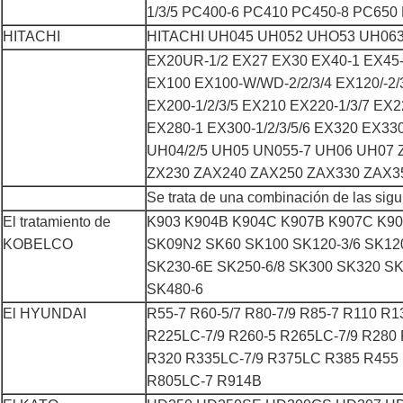
1/3/5 PC400-6 PC410 PC450-8 PC650
HITACHI
HITACHI UH045 UH052 UHO53 UH063
EX20UR-1/2 EX27 EX30 EX40-1 EX45-
EX100 EX100-W/WD-2/2/3/4 EX120/-2
EX200-1/2/3/5 EX210 EX220-1/3/7 EX
EX280-1 EX300-1/2/3/5/6 EX320 EX33
UH04/2/5 UH05 UN055-7 UH06 UH07
ZX230 ZAX240 ZAX250 ZAX330 ZAX3
Se trata de una combinación de las sigui
El tratamiento de
K903 K904B K904C K907B K907C K9
KOBELCO
SK09N2 SK60 SK100 SK120-3/6 SK12
SK230-6E SK250-6/8 SK300 SK320 SK3
SK480-6
El HYUNDAI
R55-7 R60-5/7 R80-7/9 R85-7 R110 R
R225LC-7/9 R260-5 R265LC-7/9 R280
R320 R335LC-7/9 R375LC R385 R455
R805LC-7 R914B