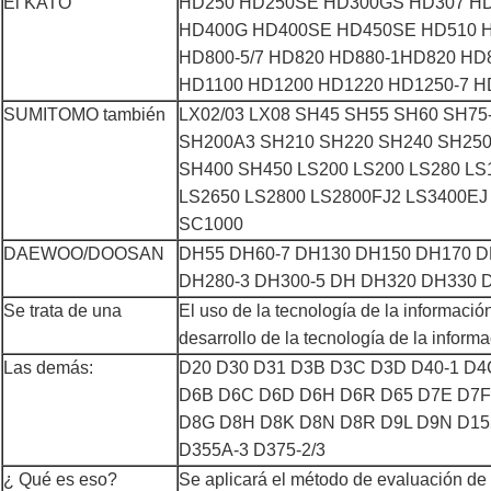
El KATO
HD250 HD250SE HD300GS HD307 HD
HD400G HD400SE HD450SE HD510 H
HD800-5/7 HD820 HD880-1HD820 HD
HD1100 HD1200 HD1220 HD1250-7 
SUMITOMO también
LX02/03 LX08 SH45 SH55 SH60 SH75
SH200A3 SH210 SH220 SH240 SH250
SH400 SH450 LS200 LS200 LS280 LS
LS2650 LS2800 LS2800FJ2 LS3400EJ
SC1000
DAEWOO/DOOSAN
DH55 DH60-7 DH130 DH150 DH170 D
DH280-3 DH300-5 DH DH320 DH330 
Se trata de una
El uso de la tecnología de la informació
desarrollo de la tecnología de la informa
Las demás:
D20 D30 D31 D3B D3C D3D D40-1 D
D6B D6C D6D D6H D6R D65 D7E D7F 
D8G D8H D8K D8N D8R D9L D9N D15
D355A-3 D375-2/3
¿ Qué es eso?
Se aplicará el método de evaluación de 