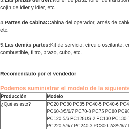
3.
Las piezas del tren:
Roller de pista, roller de transpo
cojín de idler y idler, etc.
4.
Partes de cabina:
Cabina del operador, arnés de cable
etc.
5.
Las demás partes:
Kit de servicio, círculo oscilante, 
combustible, filtro, brazo, cubo, etc.
Recomendado por el vendedor
Podemos suministrar el modelo de la siguient
Producción
Modelo
¿Qué es esto?
PC20 PC30 PC35 PC40-5 PC40-6 PC4
PC60-3/5/6/7 PC70-8 PC75 PC80 PC90
PC120-5/6 PC128US-2 PC130 PC130-7 
PC220-5/6/7 PC240-3 PC300-2/3/5/6/