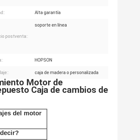
d::
Alta garantía
soporte en línea
cio postventa::
::
HOPSON
aje::
caja de madera o personalizada
amiento Motor de
repuesto Caja de cambios de
ajes del motor
 decir?