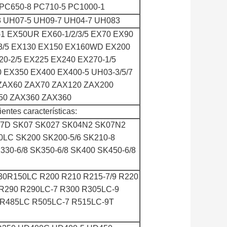
 PC650-8 PC710-5 PC1000-1
 UH07-5 UH09-7 UH04-7 UH083
1 EX50UR EX60-1/2/3/5 EX70 EX90
/3/5 EX130 EX150 EX160WD EX200
220-2/5 EX225 EX240 EX270-1/5
0 EX350 EX400 EX400-5 UH03-3/5/7
 ZAX60 ZAX70 ZAX120 ZAX200
50 ZAX360 ZAX360
entes características:
07D SK07 SK027 SK04N2 SK07N2
0LC SK200 SK200-5/6 SK210-8
30-6/8 SK350-6/8 SK400 SK450-6/8
130R150LC R200 R210 R215-7/9 R220
 R290 R290LC-7 R300 R305LC-9
 R485LC R505LC-7 R515LC-9T