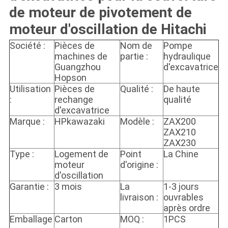
de moteur de pivotement de
moteur d'oscillation de Hitachi
Société :
Pièces de
Nom de
Pompe
machines de
partie :
hydraulique
Guangzhou
d'excavatrice
Hopson
Utilisation
Pièces de
Qualité :
De haute
:
rechange
qualité
d'excavatrice
Marque :
HPkawazaki
Modèle :
ZAX200
ZAX210
ZAX230
Type :
Logement de
Point
La Chine
moteur
d'origine :
d'oscillation
Garantie :
3 mois
La
1-3 jours
livraison :
ouvrables
après ordre
Emballage
Carton
MOQ :
1PCS