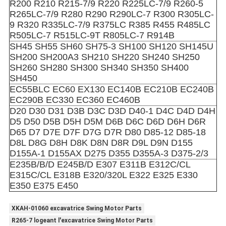
R200 R210 R215-7/9 R220 R225LC-7/9 R260-5
R265LC-7/9 R280 R290 R290LC-7 R300 R305LC-
9 R320 R335LC-7/9 R375LC R385 R455 R485LC
R505LC-7 R515LC-9T R805LC-7 R914B
SH45 SH55 SH60 SH75-3 SH100 SH120 SH145U
SH200 SH200A3 SH210 SH220 SH240 SH250
SH260 SH280 SH300 SH340 SH350 SH400
SH450
EC55BLC EC60 EX130 EC140B EC210B EC240B
EC290B EC330 EC360 EC460B
D20 D30 D31 D3B D3C D3D D40-1 D4C D4D D4H
D5 D50 D5B D5H D5M D6B D6C D6D D6H D6R
D65 D7 D7E D7F D7G D7R D80 D85-12 D85-18
D8L D8G D8H D8K D8N D8R D9L D9N D155
D155A-1 D155AX D275 D355 D355A-3 D375-2/3
E235B/B/D E245B/D E307 E311B E312C/CL
E315C/CL E318B E320/320L E322 E325 E330
E350 E375 E450
XKAH-01060 excavatrice Swing Motor Parts
R265-7 logeant l'excavatrice Swing Motor Parts