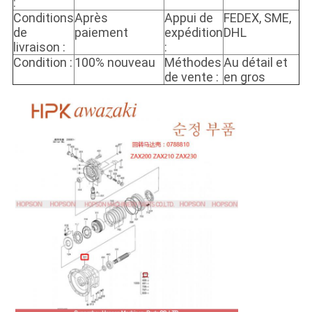
:
Conditions
Après
Appui de
FEDEX, SME,
de
paiement
expédition
DHL
livraison :
:
Condition :
100% nouveau
Méthodes
Au détail et
de vente :
en gros