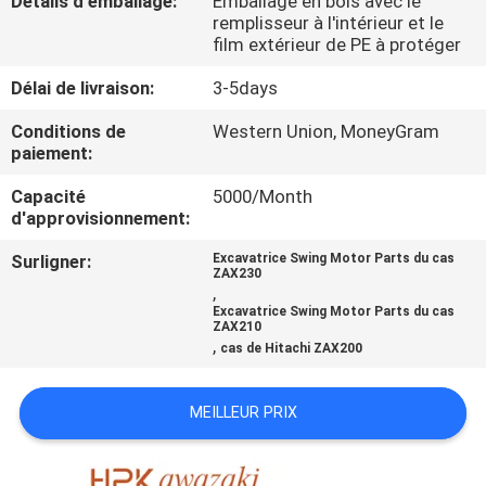
Détails d'emballage:
Emballage en bois avec le
VISITE
remplisseur à l'intérieur et le
film extérieur de PE à protéger
D'USINE
Délai de livraison:
3-5days
CONTRÔLE
Conditions de
Western Union, MoneyGram
DE
paiement:
QUALITÉ
Capacité
5000/Month
d'approvisionnement:
CONTACTEZ-
Surligner:
Excavatrice Swing Motor Parts du cas
ZAX230
,
NOUS
Excavatrice Swing Motor Parts du cas
ZAX210
,
cas de Hitachi ZAX200
NOUVELLES
MEILLEUR PRIX
CAS