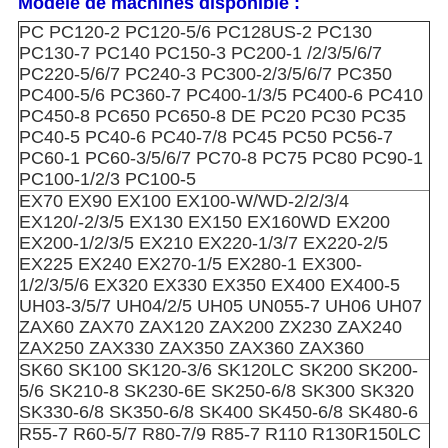
Modèle de machines disponible :
PC PC120-2 PC120-5/6 PC128US-2 PC130
PC130-7 PC140 PC150-3 PC200-1 /2/3/5/6/7
PC220-5/6/7 PC240-3 PC300-2/3/5/6/7 PC350
PC400-5/6 PC360-7 PC400-1/3/5 PC400-6 PC410
PC450-8 PC650 PC650-8 DE PC20 PC30 PC35
PC40-5 PC40-6 PC40-7/8 PC45 PC50 PC56-7
PC60-1 PC60-3/5/6/7 PC70-8 PC75 PC80 PC90-1
PC100-1/2/3 PC100-5
EX70 EX90 EX100 EX100-W/WD-2/2/3/4
EX120/-2/3/5 EX130 EX150 EX160WD EX200
EX200-1/2/3/5 EX210 EX220-1/3/7 EX220-2/5
EX225 EX240 EX270-1/5 EX280-1 EX300-
1/2/3/5/6 EX320 EX330 EX350 EX400 EX400-5
UH03-3/5/7 UH04/2/5 UH05 UN055-7 UH06 UH07
ZAX60 ZAX70 ZAX120 ZAX200 ZX230 ZAX240
ZAX250 ZAX330 ZAX350 ZAX360 ZAX360
SK60 SK100 SK120-3/6 SK120LC SK200 SK200-
5/6 SK210-8 SK230-6E SK250-6/8 SK300 SK320
SK330-6/8 SK350-6/8 SK400 SK450-6/8 SK480-6
R55-7 R60-5/7 R80-7/9 R85-7 R110 R130R150LC