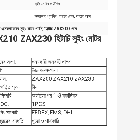
সুইং মোটর হাউজিং
স্ট্যান্ডার প্যাকিং, কাঠের কেস, কাঠের বাক্স
্সক্যাভেটর সুইং মোটর পার্টস
,
হিটাচি ZAX200 কেস
X210 ZAX230 হিটাচি সুইং মোটর
মের অংশ:
খননকারী জলবাহী পাম্প
ণ:
উচ্চ গুনসম্পন্ন
ডেল:
ZAX200 ZAX210 ZAX230
পত্তি স্থল:
চীন
লিভারি:
অর্ডারের পর 1-3 কার্যদিবস
OQ:
1PCS
পিং সাপোর্ট:
FEDEX, EMS, DHL
ক্রয়ের পদ্ধতি:
খুচরা ও পাইকারি