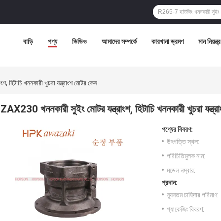
বাড়ি
পণ্য
ভিডিও
আমাদের সম্পর্কে
কারখানা ভ্রমণ
মান নিয়ন্ত্
, হিটাচি খননকারী খুচরা যন্ত্রাংশ মোটর কেস
ZAX230 খননকারী সুইং মোটর যন্ত্রাংশ, হিটাচি খননকারী খুচরা যন্ত্
পণ্যের বিবরণ:
উৎপত্তি স্থল:
পরিচিতিমুলক নাম:
মডেল নম্বার:
প্রদান:
ন্যূনতম চাহিদার পরিমাণ:
প্যাকেজিং বিবরণ: