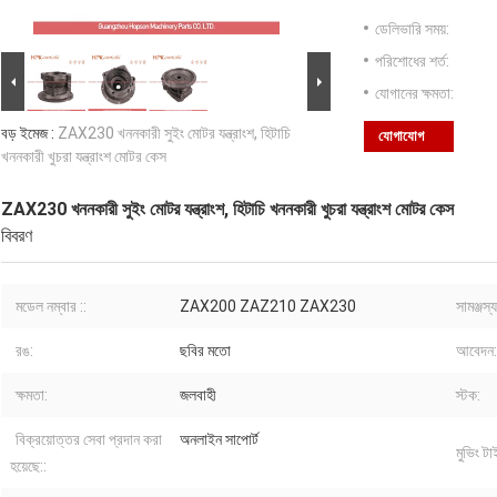
ডেলিভারি সময়:
পরিশোধের শর্ত:
যোগানের ক্ষমতা:
বড় ইমেজ :
ZAX230 খননকারী সুইং মোটর যন্ত্রাংশ, হিটাচি
যোগাযোগ
খননকারী খুচরা যন্ত্রাংশ মোটর কেস
ZAX230 খননকারী সুইং মোটর যন্ত্রাংশ, হিটাচি খননকারী খুচরা যন্ত্রাংশ মোটর কেস
বিবরণ
মডেল নম্বার ::
ZAX200 ZAZ210 ZAX230
সামঞ্জস্যপূ
রঙ:
ছবির মতো
আবেদন:
ক্ষমতা:
জলবাহী
স্টক:
বিক্রয়োত্তর সেবা প্রদান করা
অনলাইন সাপোর্ট
মুভিং টা
হয়েছে::