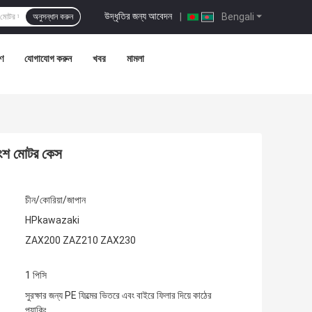
উদ্ধৃতির জন্য আবেদন
|
Bengali
অনুসন্ধান করুন
রণ
যোগাযোগ করুন
খবর
মামলা
রাংশ মোটর কেস
চীন/কোরিয়া/জাপান
HPkawazaki
ZAX200 ZAZ210 ZAX230
1 পিসি
সুরক্ষার জন্য PE ফিল্মের ভিতরে এবং বাইরে ফিলার দিয়ে কাঠের
প্যাকিং