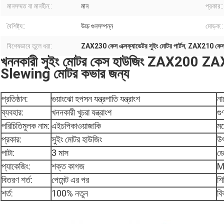
মানসম্মত বা মানহীন::
মান
প্রকার::
বৈশিষ্ট্য::
উচ্চ গুনসম্পন্ন
মোড়ক::
বিশেষভাবে তুলে ধরা:
ZAX230 কেস এক্সক্যাভেটর সুইং মোটর পার্টস
,
ZAX210 কেস এক
খননকারী সুইং মোটর কেস হাউজিং ZAX200 ZA
Slewing মোটর কভার জন্য
প্রতিষ্ঠান:
গুয়াংঝো হপসন যন্ত্রপাতি যন্ত্রাংশ
না
ব্যবহার:
খননকারী খুচরা যন্ত্রাংশ
গু
পরিচিতিমুলক নাম:
এইচপিকাওয়াজাকি
ম
প্রকার:
সুইং মোটর হাউজিং
উৎ
পাটা:
3 মাস
ডে
প্যাকেজিং:
শক্ত কাগজ
M
বিতরণ শর্ত:
পেমেন্ট এর পর
শি
শর্ত:
100% নতুন
বি