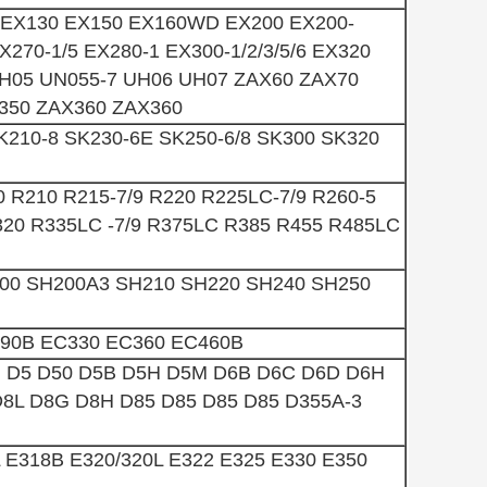
5 EX130 EX150 EX160WD EX200 EX200-
X270-1/5 EX280-1 EX300-1/2/3/5/6 EX320
 UH05 UN055-7 UH06 UH07 ZAX60 ZAX70
350 ZAX360 ZAX360
K210-8 SK230-6E SK250-6/8 SK300 SK320
0 R210 R215-7/9 R220 R225LC-7/9 R260-5
320 R335LC -7/9 R375LC R385 R455 R485LC
00 SH200A3 SH210 SH220 SH240 SH250
90B EC330 EC360 EC460B
H D5 D50 D5B D5H D5M D6B D6C D6D D6H
D8L D8G D8H D85 D85 D85 D85 D355A-3
 E318B E320/320L E322 E325 E330 E350