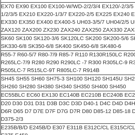
EX70 EX90 EX100 EX100-W/WD-2/2/3/4 EX120/-2/3/
1/2/3/5 EX210 EX220-1/3/7 EX220-2/5 EX225 EX240 E
EX330 EX350 EX400 EX400-5 UH03-3/5/7 UH04/2/5
ZAX120 ZAX200 ZX230 ZAX240 ZAX250 ZAX330 ZAX
SK60 SK100 SK120-3/6 SK120LC SK200 SK200-5/6 S
SK330-6/8 SK350-6/8 SK400 SK450-6/8 SK480-6
R55-7 R60-5/7 R80-7/9 R85-7 R110 R130R150LC R20
R265LC-7/9 R280 R290 R290LC -7 R300 R305LC-9 R
R505LC-7 R515LC-9T R805LC-7 R914B
SH45 SH55 SH60 SH75-3 SH100 SH120 SH145U SH2
SH260 ​​SH280 SH380 SH340 SH350 SH400 SH450
EC55BLC EC60 EX130 EC140B EC210B EC240B EC2
D20 D30 D31 D31 D3B D3C D3D D40-1 D4C D4D D4
D6R D65 D7 D7E D7F D7G D7R D80 D85-12 D85-18 
D375-2/3
E235B/B/D E245B/D E307 E311B E312C/CL E315C/CL