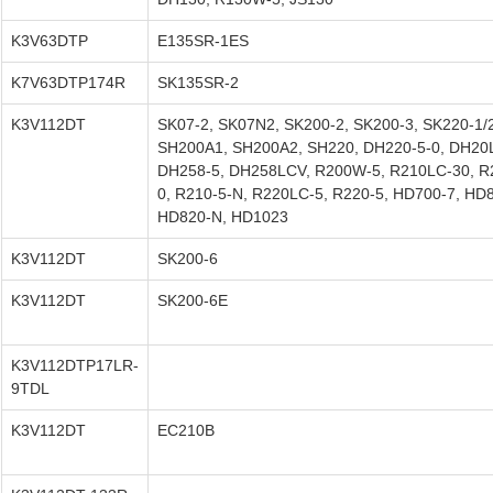
K3V63DTP
E135SR-1ES
K7V63DTP174R
SK135SR-2
K3V112DT
SK07-2, SK07N2, SK200-2, SK200-3, SK220-1/
SH200A1, SH200A2, SH220, DH220-5-0, DH20L
DH258-5, DH258LCV, R200W-5, R210LC-30, R
0, R210-5-N, R220LC-5, R220-5, HD700-7, HD8
HD820-N, HD1023
K3V112DT
SK200-6
K3V112DT
SK200-6E
K3V112DTP17LR-
9TDL
K3V112DT
EC210B