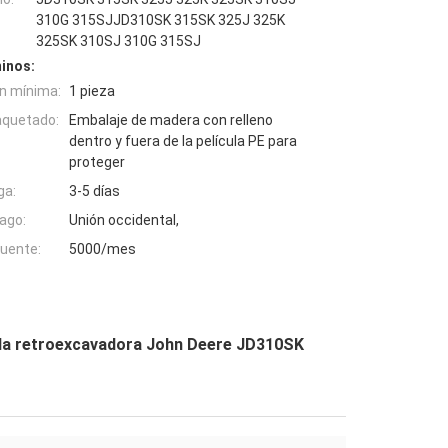
310G 315SJJD310SK 315SK 325J 325K
325SK 310SJ 310G 315SJ
inos:
n mínima:
1 pieza
aquetado:
Embalaje de madera con relleno
dentro y fuera de la película PE para
proteger
ga:
3-5 días
ago:
Unión occidental,
fuente:
5000/mes
la retroexcavadora John Deere JD310SK