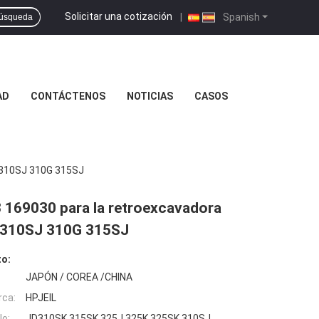
Solicitar una cotización
|
Spanish
úsqueda
AD
CONTÁCTENOS
NOTICIAS
CASOS
 310SJ 310G 315SJ
169030 para la retroexcavadora
 310SJ 310G 315SJ
to:
JAPÓN / COREA /CHINA
rca:
HPJEIL
o:
JD310SK 315SK 325J 325K 325SK 310SJ