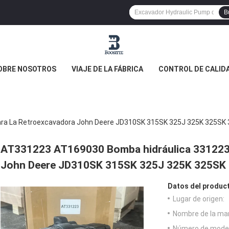
B
OBRE NOSOTROS
VIAJE DE LA FÁBRICA
CONTROL DE CALID
ra La Retroexcavadora John Deere JD310SK 315SK 325J 325K 325SK
AT331223 AT169030 Bomba hidráulica 331223 
John Deere JD310SK 315SK 325J 325K 325SK
Datos del produc
Lugar de origen:
Nombre de la ma
Número de model