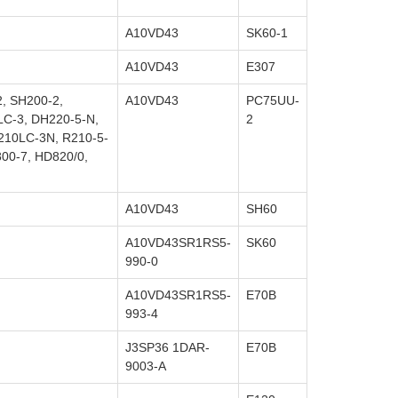
A10VD43
SK60-1
A10VD43
E307
2, SH200-2,
A10VD43
PC75UU-
C-3, DH220-5-N,
2
210LC-3N, R210-5-
00-7, HD820/0,
A10VD43
SH60
A10VD43SR1RS5-
SK60
990-0
A10VD43SR1RS5-
E70B
993-4
J3SP36 1DAR-
E70B
9003-A