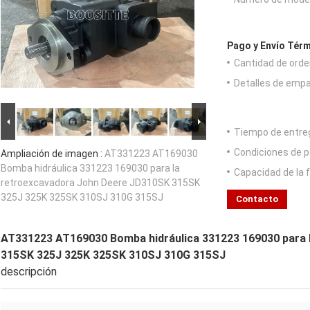
Pago y Envío Térm
Cantidad de orde
Detalles de emp
Tiempo de entre
Condiciones de p
Ampliación de imagen :
AT331223 AT169030
Bomba hidráulica 331223 169030 para la
Capacidad de la 
retroexcavadora John Deere JD310SK 315SK
325J 325K 325SK 310SJ 310G 315SJ
Contacto
AT331223 AT169030 Bomba hidráulica 331223 169030 para 
315SK 325J 325K 325SK 310SJ 310G 315SJ
descripción