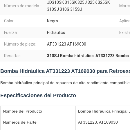
JD310SK 315SK 325J 325K 325SK
Número de modelo ::
Marca
310SJ 310G 315SJ
Color:
Negro
Aplic
Fuerza:
Hidráulico
Exist
Número de pieza:
AT331223 AT169030
Resaltar:
310SJ Bomba hidráulica
,
AT331223 Bomba h
Bomba Hidráulica AT331223 AT169030 para Retroex
Bomba hidráulica principal de repuesto de alto rendimiento compatib
Especificaciones del Producto
Nombre del Producto
Bomba Hidráulica Principal
Números de Parte
AT331223, AT169030