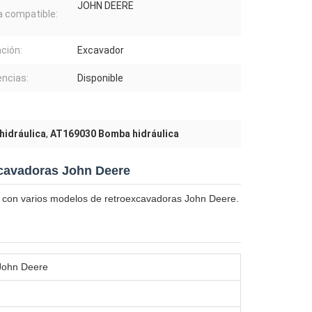
JOHN DEERE
 compatible:
ación:
Excavador
encias:
Disponible
idráulica
,
AT169030 Bomba hidráulica
cavadoras John Deere
le con varios modelos de retroexcavadoras John Deere.
 John Deere