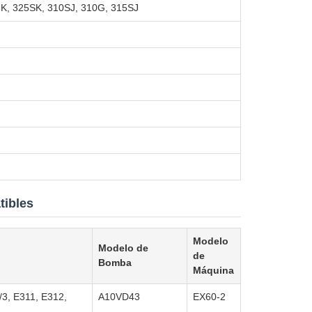
K, 325SK, 310SJ, 310G, 315SJ
tibles
Modelo
Modelo de
de
Bomba
Máquina
3, E311, E312,
A10VD43
EX60-2