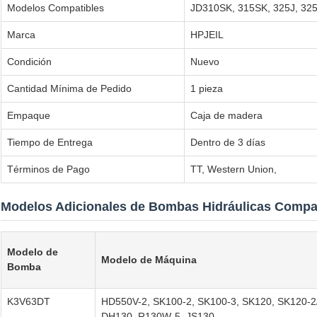
Modelos Compatibles
JD310SK, 315SK, 325J, 325
Marca
HPJEIL
Condición
Nuevo
Cantidad Mínima de Pedido
1 pieza
Empaque
Caja de madera
Tiempo de Entrega
Dentro de 3 días
Términos de Pago
TT, Western Union,
Modelos Adicionales de Bombas Hidráulicas Compa
Modelo de
Modelo de Máquina
Bomba
K3V63DT
HD550V-2, SK100-2, SK100-3, SK120, SK120-2/
DH130, R130W-5, JS130