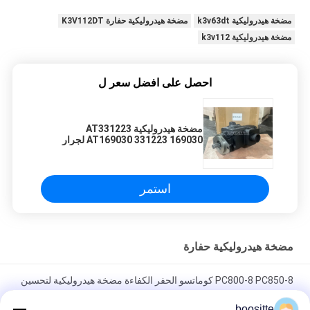
مضخة هيدروليكية k3v63dt
مضخة هيدروليكية حفارة K3V112DT
مضخة هيدروليكية k3v112
احصل على افضل سعر ل
مضخة هيدروليكية AT331223
AT169030 331223 169030 لجرار
الحفار John Deere JD310SK 315SK
325J 325K 325SK 310SJ 310G
315SJ
استمر
مضخة هيدروليكية حفارة
PC800-8 PC850-8 كوماتسو الحفر الكفاءة مضخة هيدروليكية لتحسين
الإنتاجية 708-2K-00113
boositte