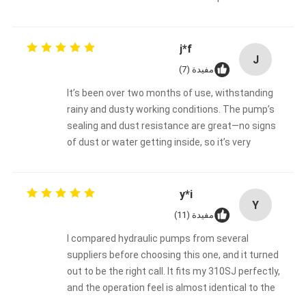
at a budget-friendly price.
j*f
J
مفيدة (7)
It’s been over two months of use, withstanding
rainy and dusty working conditions. The pump’s
sealing and dust resistance are great—no signs
of dust or water getting inside, so it’s very
durable.
y*i
Y
مفيدة (11)
I compared hydraulic pumps from several
suppliers before choosing this one, and it turned
out to be the right call. It fits my 310SJ perfectly,
and the operation feel is almost identical to the
OEM part, making work much easier.