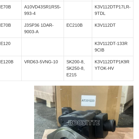
E70B
A10VD43SR1RS5-
K3V112DTP17LR-
993-4
9TDL
E70B
J3SP36 1DAR-
EC210B
K3V112DT
9003-A
E120
K3V112DT-133R
9CIB
E120B
VRD63-5VNG-10
SK200-8,
K3V112DTP1K9R
SK250-8,
YTOK-HV
E215