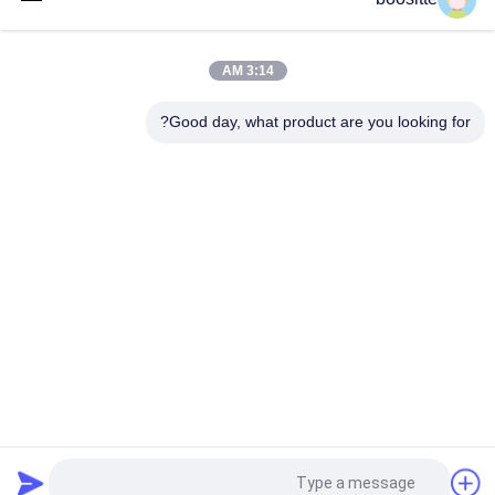
ZX670-5G ZX870-5G مضخة المكبس مضخة هيدروليكية للمحفر
9313598 YA00011362 YB60000246 4700708
3:14 AM
DH150-7 Doosan مضخة هيدروليكية 2401-92368 ، مضخة
Good day, what product are you looking for?
هيدروليكية K3v63dt
فئات شعبية
جميع
أجزاء مضخة 
مضخة هيدروليكية 
هيدروليكية حفارة
حفارة
منظم المضخة 
حفارة سوينغ موتور
الهيدروليكية
علبة التروس حفارة
حفارة السفر للسيارات
صمام التحكم في 
صمام تصريف الحفار
طلب اقتباس