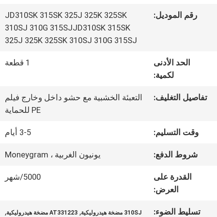
رقم الموديل:
JD310SK 315SK 325J 325K 325SK
جولة
310SJ 310G 315SJJD310SK 315SK
325J 325K 325SK 310SJ 310G 315SJ
في
الحد الأدنى
1 قطعة
المعمل
لكمية:
تفاصيل التغليف:
التعبئة الخشبية مع حشو داخل وخارج فيلم
رقابة
PE للحماية
جودة
وقت التسليم:
3-5 أيام
شروط الدفع:
يونيون الغربية ، Moneygram
اتصل
القدرة على
5000/شهر
بنا
العرض:
تسليط الضوء:
,
,
310SJ مضخة هيدروليكية
AT331223 مضخة هيدروليكية