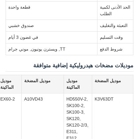
الحد الأدنى لكمية
قطعة واحدة
الطلب
التعبئة والتغليف
صندوق خشبي
وقت التسليم
في غضون 3 أيام
شروط الدفع
TT, ويسترن يونيون, موني جرام
موديلات مضخات هيدروليكية إضافية متوافقة
موديل المضخة
موديل
موديل المضخة
موديل
الماكينة
الماكينة
EX60-2
A10VD43
HD550V-2,
K3V63DT
SK100-2,
SK100-3,
SK120,
SK120-2/3,
E311,
E312,