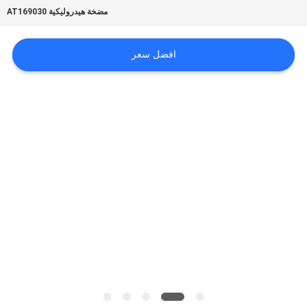
أخبار
مضخة هيدروليكية AT169030
حالات
افضل سعر
خريطة
الموقع
PRIVACY
POLICY