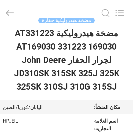
Guangzhou
Hopson
Machinery
Parts
مضخة هيدروليكية حفارة
Co.,
Ltd..
مضخة هيدروليكية AT331223
بيت
All
Rights
AT169030 331223 169030
Reserved.
منتجات
لجرار الحفار John Deere
JD310SK 315SK 325J 325K
أشرطة
325SK 310SJ 310G 315SJ
فيديو
مكان المنشأ:
اليابان/كوريا/الصين
معلومات
اسم العلامة
HPJEIL
عنا
التجارية: