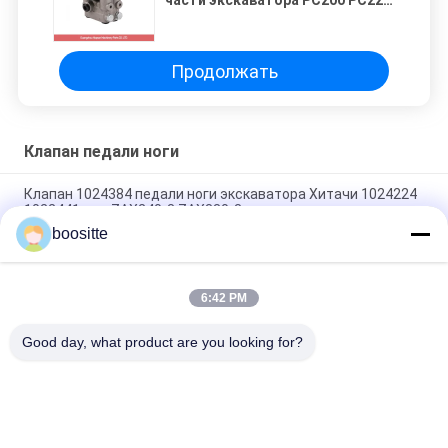
части экскаватора PC200 PC220
KOMATSU запасные
Продолжать
Клапан педали ноги
Клапан 1024384 педали ноги экскаватора Хитачи 1024224
1022441 для ZAX240-3 ZAX330-3
boositte
Водяная задвижка экскаватора Sany управляемая ногой
для SY335 SY365 SY465
6:42 PM
Гидравлический клапан педали ноги, части экскаватора
R200-5 R210-5 Hyundai
Good day, what product are you looking for?
Популярные категории
Все
Гидронасос 
Части Гидронасоса 