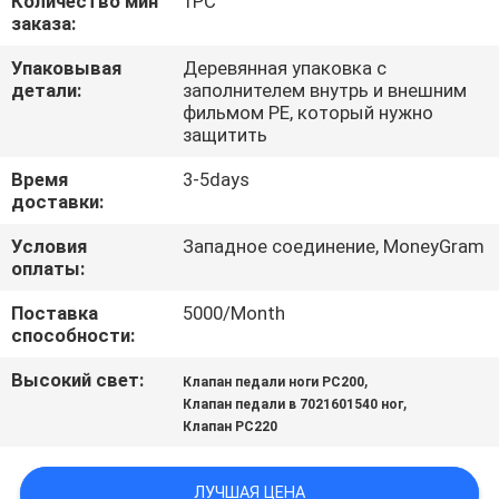
Количество мин
1PC
заказа:
ПРОВЕРКА
Упаковывая
Деревянная упаковка с
КАЧЕСТВА
детали:
заполнителем внутрь и внешним
фильмом PE, который нужно
защитить
СВЯЖИТЕСЬ
Время
3-5days
МЫ
доставки:
Условия
Западное соединение, MoneyGram
НОВОСТИ
оплаты:
Поставка
5000/Month
СЛУЧАИ
способности:
Высокий свет:
,
Клапан педали ноги PC200
,
КАРТА
Клапан педали в 7021601540 ног
Клапан PC220
САЙТА
ЛУЧШАЯ ЦЕНА