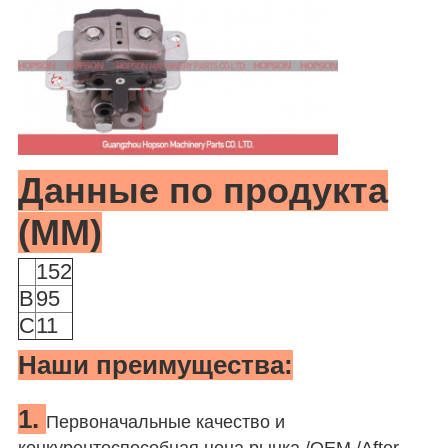
Данные по продукта
(MM)
152
B
95
C
11
Наши преимущества:
1.
Первоначальные качество и