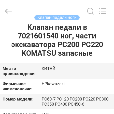
Hopson
Machinery
Parts
Co.,
Ltd..
Клапан педали ноги
All
Rights
Reserved.
Клапан педали в
ДОМ
7021601540 ног, части
ПРОДУКТЫ
экскаватора PC200 PC220
KOMATSU запасные
ВИДЕО
Место
КИТАЙ
происхождения:
О
НАС
Фирменное
HPkawazaki
наименование:
ПУТЕШЕСТВИЕ
Номер модели:
PC60-7 PC120 PC200 PC220 PC300
PC350 PC400 PC450-6
ФАБРИКИ