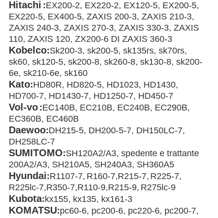
Hitachi
:
EX200-2, EX220-2, EX120-5, EX200-5,
EX220-5, EX400-5, ZAXIS 200-3, ZAXIS 210-3,
ZAXIS 240-3, ZAXIS 270-3, ZAXIS 330-3, ZAXIS
110, ZAXIS 120, ZX200-6 DI ZAXIS 360-3
Kobelco
:
Sk200-3, sk200-5, sk135rs, sk70rs,
sk60, sk120-5, sk200-8, sk260-8, sk130-8, sk200-
6e, sk210-6e, sk160
Kato
:
HD80R, HD820-5, HD1023, HD1430,
HD700-7, HD1430-7, HD1250-7, HD450-7
Vol-vo
:
EC140B, EC210B, EC240B, EC290B,
EC360B, EC460B
Daewoo
:
DH215-5, DH200-5-7, DH150LC-7,
DH258LC-7
SUMITOMO
:
SH120A2/A3, spedente e trattante
200A2/A3, SH210A5, SH240A3, SH360A5
Hyundai
:
R
1107-7,
R
160-7,
R
215-7,
R
225-7,
R
225lc-7,
R
350-7,
R
110-9,
R
215-9,
R
275lc-9
Kubota
:
kx155, kx135, kx161-3
KOMATSU
:
pc60-6, pc200-6, pc220-6, pc200-7,