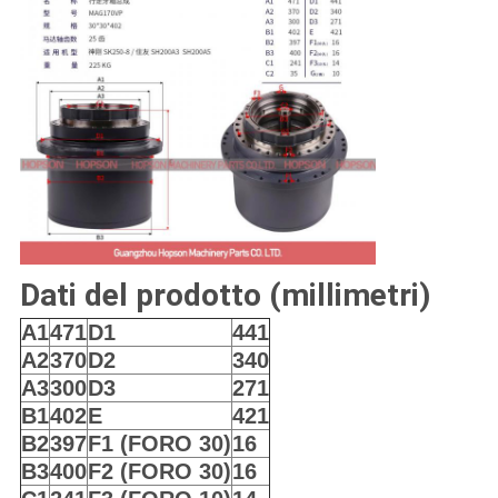
Dati del prodotto (millimetri)
A1
471
D1
441
A2
370
D2
340
A3
300
D3
271
B1
402
E
421
B2
397
F1 (FORO 30)
16
B3
400
F2 (FORO 30)
16