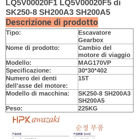
LQ5V00020F1 LQ5V00020F5 di
SK250-8 SH200A3 SH200A5
Descrizione di prodotto
Tipo:
Escavatore
Gearbox
Nome di prodotto:
Cambio del
motore di viaggio
Modello:
MAG170VP
Specificazione:
30*30*402
Numero dei denti
15T
dell'asse del motore:
Modello di macchina:
SK250-8 SH200A3
SH200A5
Peso:
225KG