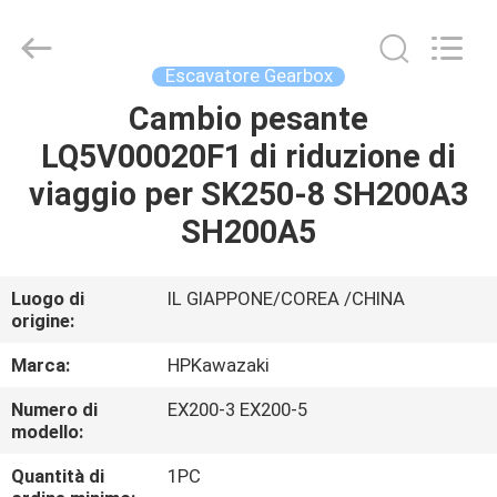
Guangzhou
Hopson
Machinery
Parts
Co.,
Escavatore Gearbox
Ltd..
All
Rights
Cambio pesante
CASA
Reserved.
LQ5V00020F1 di riduzione di
PRODOTTI
viaggio per SK250-8 SH200A3
SH200A5
VIDEO
Luogo di
IL GIAPPONE/COREA /CHINA
origine:
CHI
SIAMO
Marca:
HPKawazaki
Numero di
EX200-3 EX200-5
GIRO
modello:
DELLA
Quantità di
1PC