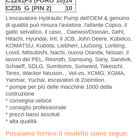
C1
241
F3 (FORO 10)
14
C2
35
G (PIN 2)
10
L'escavatore Hydraulic Pump dell'OEM & genuino
di qualità può misura l'aviatore, l'atlante Copco, il
gatto selvatico, il caso, , Daewoo/Doosan, Gehl,
Hitachi, Hyundai, IHI, il JCB, John Deere, Kobelco,
KOMATSU, Kubota, Liebherr, LiuGong, Lonking,
Lovol, Mitsubishi, Nachi, nuova Olanda, Nissan, il
lavoro del PEL, Rexroth, Samsung, Sany, Sandvik,
Schaeff, SDLG, Sumitomo, Sunward, Takeuchi,
Terex, Wacker Neuson, , Vol-vo, XCMG, XGMA,
Yanmar, Yuchai, escavatori di Zoomlion.
* pompe per più delle macchine 1000 della
costruzione
* consegna veloce
* consiglio professionale
* prezzi bassi assoluti
* alta qualità
Possiamo fornire il modello come segue: