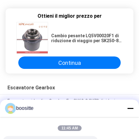
Ottieni il miglior prezzo per
Cambio pesante LQ5V00020F1 di
riduzione di viaggio per SK250-8
SH200A3 SH200A5
Continua
Escavatore Gearbox
Escavatore idraulico Gearbox For SK60-8 SK70 di riduzione
boositte
SWE50 escavatore Swing Gear Box, cambio MSG-21P-11E
MSG-27P-18E del riduttore del motore
11:45 AM
Escavatore Gearbox Swing Reducer di vuotamento per SG025
YC85-7 LG906 SH60