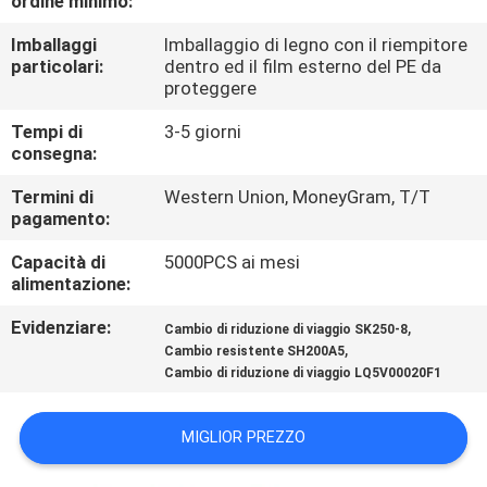
ordine minimo:
FABBRICA
Imballaggi
Imballaggio di legno con il riempitore
particolari:
dentro ed il film esterno del PE da
CONTROLLO
proteggere
DI
Tempi di
3-5 giorni
QUALITÀ
consegna:
Termini di
Western Union, MoneyGram, T/T
pagamento:
CONTATTACI
Capacità di
5000PCS ai mesi
alimentazione:
NOTIZIA
Evidenziare:
,
Cambio di riduzione di viaggio SK250-8
,
Cambio resistente SH200A5
CASI
Cambio di riduzione di viaggio LQ5V00020F1
MAPPA
MIGLIOR PREZZO
DEL