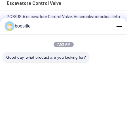
Escavatore Control Valve
PC78US-6 escavatore Control Valve, Assemblea idraulica della
valvola di regolazione di PC78-5 PC60-7
boositte
Escavatore Control Valve 31N6-19110 31N6-10110 di Hyundai
per R210-7 R210LC-7
7:53 AM
Escavatore principale Control Valve KVMG-270-XB-B per
Good day, what product are you looking for?
KMX15RB KMX13RB
Categorie popolari
Tutti
Escavatore 
Escavatore 
Hydraulic Pump
Hydraulic Pump 
Parts
Regolatore Della 
Escavatore Swing 
Pompa Idraulica
Motor