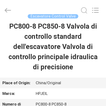
Guangzhou
Hopson
Machinery
Parts
Escavatore Control Valve
Co.,
Ltd..
PC800-8 PC850-8 Valvola di
CASA
All
Rights
Reserved.
controllo standard
PRODOTTI
dell'escavatore Valvola di
controllo principale idraulica
VIDEO
di precisione
CHI
Place of Origin:
China/Original
SIAMO
Marca:
HPJEIL
GIRO
Numero di
PC800-8 PC850-8