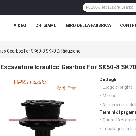
TI
VIDEO
CHI SIAMO
GIRO DELLA FABBRICA
CONTRO
lico Gearbox For SK60-8 SK70 Di Riduzione
Escavatore idraulico Gearbox For SK60-8 SK70 
Dettagli:
Luogo di origine:
Marca:
Numero di modell
Termini di pagame
Quantità di ordin
Imballaggi partico