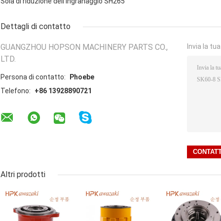
Sola di riduzione dell'ingranaggio SH265
Dettagli di contatto
GUANGZHOU HOPSON MACHINERY PARTS CO.,
Invia la tu
LTD.
Persona di contatto:
Phoebe
Telefono:
+86 13928890721
Altri prodotti