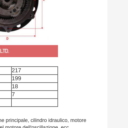
217
199
18
7
e principale, cilindro idraulico, motore
el motore dell'oscillazione, ecc.