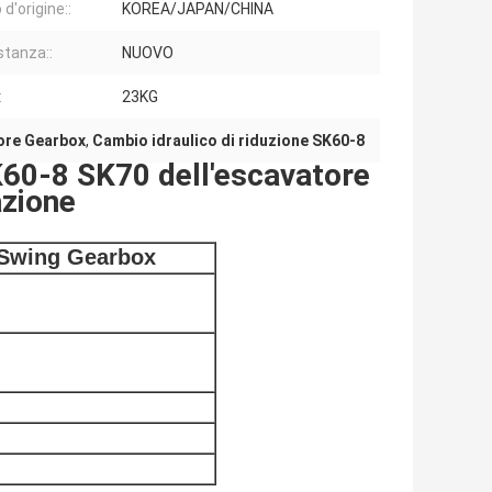
d'origine::
KOREA/JAPAN/CHINA
stanza::
NUOVO
:
23KG
ore Gearbox
,
Cambio idraulico di riduzione SK60-8
60-8 SK70 dell'escavatore
azione
 Swing Gearbox