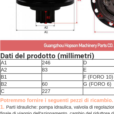
Dati del prodotto (millimetri)
A1
246
D
A2
83
E
B1
F (FORO 10)
B2
60
G (FORO 6)
C
227
Potremmo fornire i seguenti pezzi di ricambio.
1.
Parti idrauliche: pompa idraulica, valvola di regolazion
finale di viaggio dell'azionamento, cambio del riduttore d