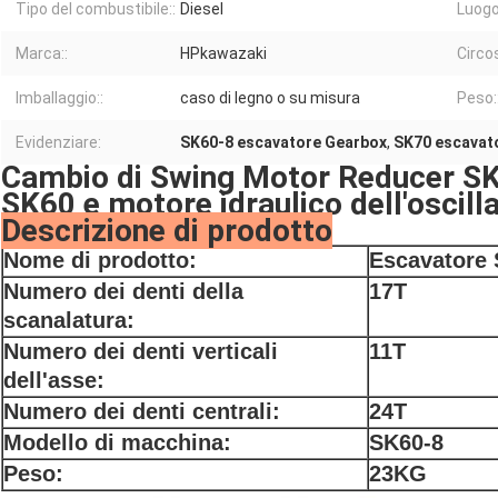
Tipo del combustibile::
Diesel
Luogo 
Marca::
HPkawazaki
Circo
Imballaggio::
caso di legno o su misura
Peso:
Evidenziare:
SK60-8 escavatore Gearbox
,
SK70 escavat
Cambio di Swing Motor Reducer SK
SK60 e motore idraulico dell'oscill
Descrizione di prodotto
Nome di prodotto:
Escavatore
Numero dei denti della
17T
scanalatura:
Numero dei denti verticali
11T
dell'asse:
Numero dei denti centrali:
24T
Modello di macchina:
SK60-8
Peso:
23KG