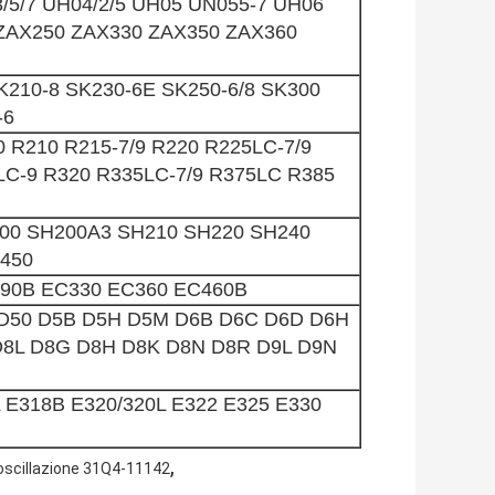
3/5/7 UH04/2/5 UH05 UN055-7 UH06
ZAX250 ZAX330 ZAX350 ZAX360
K210-8 SK230-6E SK250-6/8 SK300
-6
0 R210 R215-7/9 R220 R225LC-7/9
LC-9 R320 R335LC-7/9 R375LC R385
B
00 SH200A3 SH210 SH220 SH240
450
90B EC330 EC360 EC460B
 D50 D5B D5H D5M D6B D6C D6D D6H
D8L D8G D8H D8K D8N D8R D9L D9N
 E318B E320/320L E322 E325 E330
,
'oscillazione 31Q4-11142