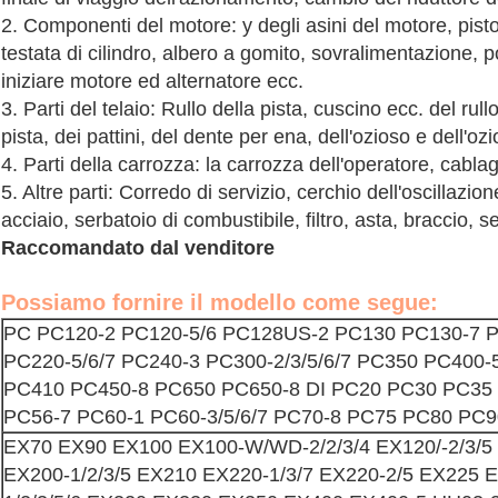
2. Componenti del motore: y degli asini del motore, piston
testata di cilindro, albero a gomito, sovralimentazione, 
iniziare motore ed alternatore ecc.
3. Parti del telaio: Rullo della pista, cuscino ecc. del rul
pista, dei pattini, del dente per ena, dell'ozioso e dell'ozi
4. Parti della carrozza: la carrozza dell'operatore, cablag
5. Altre parti: Corredo di servizio, cerchio dell'oscillaz
acciaio, serbatoio di combustibile, filtro, asta, braccio, 
Raccomandato dal venditore
Possiamo fornire il modello come segue:
PC PC120-2 PC120-5/6 PC128US-2 PC130 PC130-7 PC
PC220-5/6/7 PC240-3 PC300-2/3/5/6/7 PC350 PC400-
PC410 PC450-8 PC650 PC650-8 DI PC20 PC30 PC35 
PC56-7 PC60-1 PC60-3/5/6/7 PC70-8 PC75 PC80 PC9
EX70 EX90 EX100 EX100-W/WD-2/2/3/4 EX120/-2/3/
EX200-1/2/3/5 EX210 EX220-1/3/7 EX220-2/5 EX225 