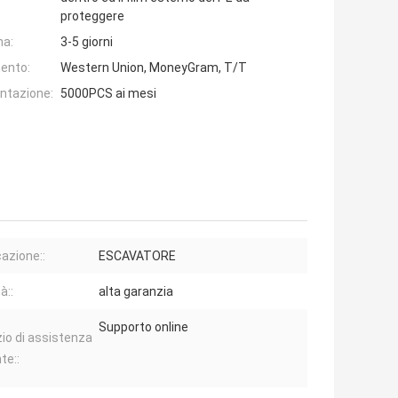
proteggere
na:
3-5 giorni
ento:
Western Union, MoneyGram, T/T
entazione:
5000PCS ai mesi
cazione::
ESCAVATORE
à::
alta garanzia
Supporto online
zio di assistenza
nte::