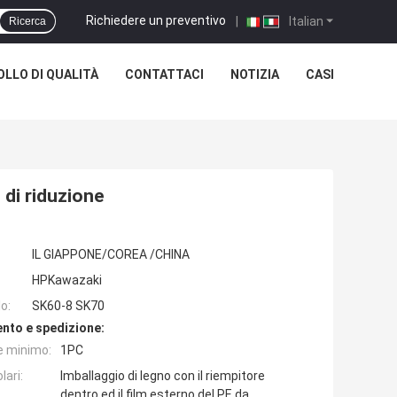
Richiedere un preventivo
|
Italian
Ricerca
LLO DI QUALITÀ
CONTATTACI
NOTIZIA
CASI
di riduzione
IL GIAPPONE/COREA /CHINA
HPKawazaki
o:
SK60-8 SK70
nto e spedizione:
e minimo:
1PC
lari:
Imballaggio di legno con il riempitore
dentro ed il film esterno del PE da