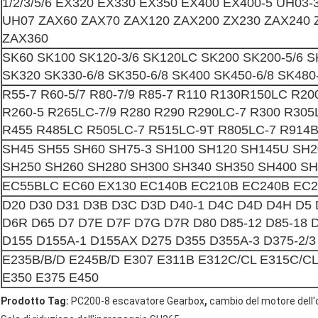
1/2/3/5/6 EX320 EX330 EX350 EX400 EX400-5 UH03-
UH07 ZAX60 ZAX70 ZAX120 ZAX200 ZX230 ZAX240 
ZAX360
SK60 SK100 SK120-3/6 SK120LC SK200 SK200-5/6 S
SK320 SK330-6/8 SK350-6/8 SK400 SK450-6/8 SK480
R55-7 R60-5/7 R80-7/9 R85-7 R110 R130R150LC R20
R260-5 R265LC-7/9 R280 R290 R290LC-7 R300 R305
R455 R485LC R505LC-7 R515LC-9T R805LC-7 R914
SH45 SH55 SH60 SH75-3 SH100 SH120 SH145U SH2
SH250 SH260 SH280 SH300 SH340 SH350 SH400 SH
EC55BLC EC60 EX130 EC140B EC210B EC240B EC2
D20 D30 D31 D3B D3C D3D D40-1 D4C D4D D4H D5
D6R D65 D7 D7E D7F D7G D7R D80 D85-12 D85-18 
D155 D155A-1 D155AX D275 D355 D355A-3 D375-2/3
E235B/B/D E245B/D E307 E311B E312C/CL E315C/CL
E350 E375 E450
,
Prodotto Tag:
PC200-8 escavatore Gearbox
cambio del motore dell