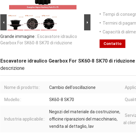
Tempi di conseg
Termini di pagam
Capacità di alim
Grande immagine :
Escavatore idraulico
Gearbox For SK60-8 SK70 di riduzione
Contatto
Escavatore idraulico Gearbox For SK60-8 SK70 di riduzione
descrizione
Nome di prodotto::
Cambio dell'oscillazione
Appli
Modello::
SK60-8 SK70
Qualit
Negozi del materiale da costruzione,
Servi
Industria applicabile::
officine riparazioni del macchinario,
al clie
vendita al dettaglio, lav