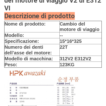
del motore di viaggio V2 di E312
VI
Descrizione di prodotto
Nome di prodotto:
Cambio del
motore di viaggio
Modello:
--
Specificazione:
15*16*325
Numero dei denti
22T
dell'asse del motore:
Modello di macchina:
312V2 E312V2
Peso:
123KG