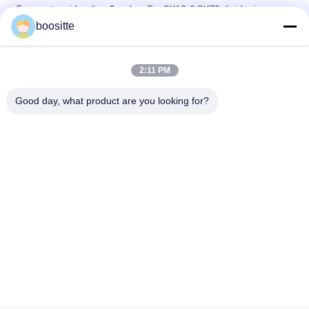
Escavatore idraulico Gearbox For SK60-8 SK70 di riduzione
boositte
SWE50 escavatore Swing Gear Box, cambio MSG-21P-11E
MSG-27P-18E del riduttore del motore
2:11 PM
Escavatore Gearbox Swing Reducer di vuotamento per SG025
YC85-7 LG906 SH60
Good day, what product are you looking for?
Categorie popolari
Tutti
Escavatore 
Escavatore 
Hydraulic Pump
Hydraulic Pump 
Parts
Regolatore Della 
Escavatore Swing 
Pompa Idraulica
Motor
Escavatore Travel 
Escavatore Gearbox
Motor
Escavatore Control 
Escavatore Relief 
Valve
Valve