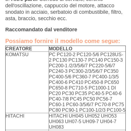
dell'oscillazione, cappuccio del motore, attacco
snodato in acciaio, serbatoio di combustibile, filtro,
asta, braccio, secchio ecc.
Raccomandato dal venditore
Possiamo fornire il modello come segue:
CREATORE
MODELLO
KOMATSU
PC PC120-2 PC120-5/6 PC128US-
2 PC130 PC130-7 PC140 PC150-3
PC200-1 /2/3/5/6/7 PC220-5/6/7
PC240-3 PC300-2/3/5/6/7 PC350
PC400-5/6 PC360-7 PC400-1/3/5
PC400-6 PC410 PC450-8 PC650
PC650-8 PC710-5 PC1000-1 DI
PC20 PC30 PC35 PC40-5 PC40-6
PC40-7/8 PC45 PC50 PC56-7
PC60-1 PC60-3/5/6/7 PC70-8 PC75
PC80 PC90-1 PC100-1/2/3 PC100-5
HITACHI
HITACHI UH045 UH052 UHO53
UH063 UH07-5 UH09-7 UH04-7
UH083