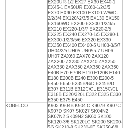
EX20UR-1/2 EX27 EX30 EX40-1
EX45-1 EX50UR EX60-1/2/3/5
EX70 EX90 EX100 EX100-W/WD-
2/2/3/4 EX120/-2/3/5 EX130 EX150
EX160WD EX200 EX200-1/2/3/5
EX210 EX220-1/3/7 EX220-2/5
EX225 EX240 EX270-1/5 EX280-1
EX300-1/2/3/5/6 EX320 EX330
EX350 EX400 EX400-5 UH03-3/5/7
UH04/2/5 UH05 UN055-7 UH06
UH07 ZAX60 ZAX70 ZAX120
ZAX200 ZX230 ZAX240 ZAX250
ZAX330 ZAX350 ZAX360 ZAX360
E40B E70 E70B E110 E120B E140
E180 E200B E240 E300 E200-5
E450 E650 E235B/B/D E245B/D
E307 E311B E312C/CL E315C/CL
E318B E320/320L E322 E325 E330
E350 E375 E450
KOBELCO
K903 K904B K904 C K907B K907C
K907D SK07 SK027 SK04N2
SK07N2 SK09N2 SK60 SK100
SK120-3/6 SK120LC SK200 SK200-
5/6 SK210-8 SK230-6E SK250-6/8