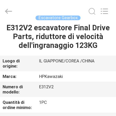
Guangzhou
Hopson
Machinery
Parts
Co.,
Escavatore Gearbox
Ltd..
All
Rights
E312V2 escavatore Final Drive
CASA
Reserved.
Parts, riduttore di velocità
PRODOTTI
dell'ingranaggio 123KG
VIDEO
Luogo di
IL GIAPPONE/COREA /CHINA
origine:
CHI
Marca:
HPKawazaki
SIAMO
Numero di
E312V2
modello:
GIRO
Quantità di
1PC
ordine minimo:
DELLA