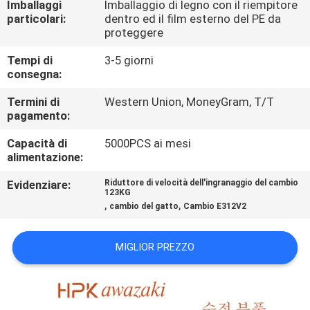
Imballaggi
Imballaggio di legno con il riempitore
FABBRICA
particolari:
dentro ed il film esterno del PE da
proteggere
CONTROLLO
Tempi di
3-5 giorni
DI
consegna:
QUALITÀ
Termini di
Western Union, MoneyGram, T/T
pagamento:
CONTATTACI
Capacità di
5000PCS ai mesi
alimentazione:
Evidenziare:
Riduttore di velocità dell'ingranaggio del cambio
NOTIZIA
123KG
,
,
cambio del gatto
Cambio E312V2
CASI
MIGLIOR PREZZO
MAPPA
DEL