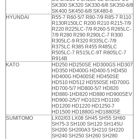
SK300 SK320 SK330-6/8 SK350-6/8
SK400 SK450-6/8 SK480-6
HYUNDAI
R55-7 R60-5/7 R80-7/9 R85-7 R110
R130R150LC R200 R210 R215-7/9
R220 R225LC-7/9 R260-5 R265LC-
7/9 R280 R290 R290LC-7 R300
R305LC-9 R320 R335LC-7/9
R375LC R385 R455 R485LC
R505LC-7 R515LC-9T R805LC-7
R914B
KATO
HD250 HD250SE HD300GS HD307
HD350 HD400G HD400-5 HD450
HD400G HD400SE HD450SE
HD510 HD512 HD550SE HD700G
HD700-5/7 HD800-5/7 HD820
HD880-1HD820 HD880 HD900SEV
HD900-2/5/7 HD1023 HD1100
HD1200 HD1220 HD1250-7
HD1500 HD1880G HD1880SE
SUMITOMO
LX02/03 LX08 SH45 SH55 SH60
SH75-3 SH100 SH120 SH145U
SH200 SH200A3 SH210 SH220
SH240 SH250 SH260 SH280