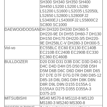
SH300 SH340 SH350 SH400
SH450 LS200 LS200 LS280
LS1200 LS1600 LS2035 LS2050L
LS2650 LS2800 LS2800FJ2
LS3400EJ LS4300FJ2 LS5800C2
SC800 SC1000
DAEWOO/DOOSAN
DH DH320 DH330 DH360-5
DH220-9E DI DH55 DH60-7 DH130
DH150 DH170 DH220-3/5 DH220-
9E DH258LC-V DH280-3 DH300-5
Vol-vo
EC55BLC EC60 EX130 EC140B
EC210B EC240B EC290B EC330
EC360 EC460B
BULLDOZER
D20 D30 D31 D3B D3C D3D D40-1
D4C D4D D4H D5 D50 D5B D5H
D5M D6B D6C D6D D6H D6R D65
D7 D7E D7F D7G D7R D80 D85-12
D85-18 D8L D8G D8H D8K D8N
D8R D9L D9N D155 D155A-1
D155AX D275 D355 D355A-3
D375-2/3
MITSUBISHI
MS40 MS70-8 MS110-8 MS120
MS180-3 MS240 MS300-8