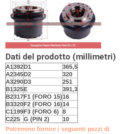
Dati del prodotto (millimetri)
A1
392
D1
365,5
A2
345
D2
320
A3
290
D3
251
B1
325
E
391,3
B2
317
F1 (FORO 15)
16
B3
320
F2 (FORO 16)
14
C1
199
F3 (FORO 6)
8
C2
25
G (PIN 2)
10
Potremmo fornire i seguenti pezzi di