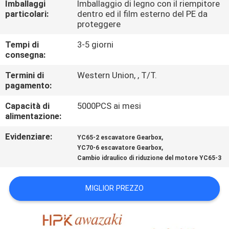
Imballaggi
Imballaggio di legno con il riempitore
FABBRICA
particolari:
dentro ed il film esterno del PE da
proteggere
CONTROLLO
Tempi di
3-5 giorni
DI
consegna:
QUALITÀ
Termini di
Western Union, , T/T.
pagamento:
CONTATTACI
Capacità di
5000PCS ai mesi
alimentazione:
Evidenziare:
,
NOTIZIA
YC65-2 escavatore Gearbox
,
YC70-6 escavatore Gearbox
Cambio idraulico di riduzione del motore YC65-3
CASI
MIGLIOR PREZZO
SITEMAP