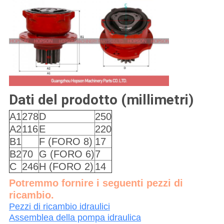
Dati del prodotto (millimetri)
A1
278
D
250
A2
116
E
220
B1
F (FORO 8)
17
B2
70
G (FORO 6)
7
C
246
H (FORO 2)
14
Potremmo fornire i seguenti pezzi di
ricambio.
Pezzi di ricambio idraulici
Assemblea della pompa idraulica