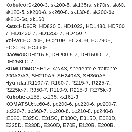
Kobelco
:
Sk200-3, sk200-5, sk135rs, sk70rs, sk60,
sk120-5, sk200-8, sk260-8, sk130-8, sk200-6e,
sk210-6e, sk160
Kato:
HD80R, HD820-5, HD1023, HD1430, HD700-
7, HD1430-7, HD1250-7, HD450-7
Vol-vo:
EC140B, EC210B, EC240B, EC290B,
EC360B, EC460B
Daewoo:
DH215-5, DH200-5-7, DH150LC-7,
DH258LC-7
SUMITOMO:
SH120A2/A3, spedente e trattante
200A2/A3, SH210A5, SH240A3, SH360A5
Hyundai:
R1107-7, R160-7, R215-7, R225-7,
R225lc-7, R350-7, R110-9, R215-9, R275lc-9
Kubota:
kx155, kx135, kx161-3
KOMATSU:
pc60-6, pc200-6, pc220-6, pc200-7,
pc220-7, pc360-7, pc200-8, pc210-8, pc240-8
:
E320, E325C, E315C, E330C, E315D, E320D,
E325D, E330D, E360D, E70B, E120B, E200B,