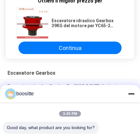
Ottieni il miglior prezzo per
Escavatore idraulico Gearbox
39KG del motore per YC65-2
YC65-3 YC70-6
Continua
Escavatore Gearbox
Escavatore idraulico Gearbox For SK60-8 SK70 di riduzione
boositte
SWE50 escavatore Swing Gear Box, cambio MSG-21P-11E
MSG-27P-18E del riduttore del motore
3:45 PM
Escavatore Gearbox Swing Reducer di vuotamento per SG025
YC85-7 LG906 SH60
Good day, what product are you looking for?
Categorie popolari
Tutti