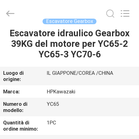
Guangzhou
Hopson
Machinery
Parts
Co.,
Escavatore Gearbox
Ltd..
All
Rights
Escavatore idraulico Gearbox
CASA
Reserved.
39KG del motore per YC65-2
PRODOTTI
YC65-3 YC70-6
VIDEO
Luogo di
IL GIAPPONE/COREA /CHINA
origine:
CHI
Marca:
HPKawazaki
SIAMO
Numero di
YC65
modello:
GIRO
Quantità di
1PC
ordine minimo:
DELLA