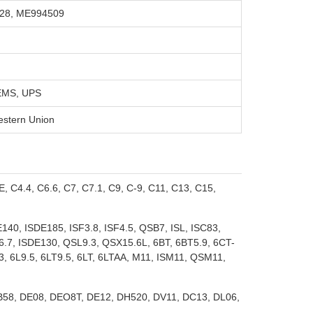
28, ME994509
EMS, UPS
stern Union
 C4.4, C6.6, C7, C7.1, C9, C-9, C11, C13, C15,
E140, ISDE185, ISF3.8, ISF4.5, QSB7, ISL, ISC83,
6.7, ISDE130, QSL9.3, QSX15.6L, 6BT, 6BT5.9, 6CT-
, 6L9.5, 6LT9.5, 6LT, 6LTAA, M11, ISM11, QSM11,
B58, DE08, DEO8T, DE12, DH520, DV11, DC13, DL06,