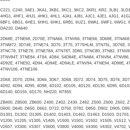
C221, C240, 3AE1, 3KA1, 3KB1, 3KC1, 3KC2, 3KR1, KR2, 3LB1, 3LD1
4HG1, 4HF1, 4HJ1, 4HK1, 4HL1, 4JA1, 4J81, 4JC1, 4JE1, 4JG1, 41G2
6BF1, 6BG1, 6HE1, 6HH1, 6HK1, 6RB1, 6UZ1, 6WA1, 6WF1, 6WG1, 8/
DA220, DA640
2D68E, 2TNE68, 2D70E, 3TNA66, 3TNV66, 3TNE66, 3D68E, 3TNA68,
3TNM72, 3D74E, 3TNE74, 3D75, 3T75, 3T75HLM, 3TN75L, 3D76E, 3
3TNC78, 3TNE78, 3TNE78A, 4TN78T, 3D80, 3TNC80, 3TN82, 3TNV82
3TNV84T, 3TNE84, 4T84, 4D84, S4D84E, 4TNA84, 4TNV84, 4TNV86,
4D92E, 4TNE92, 4D94, 4D94E, 4D94LE, 4TNV94, 4TNE94, 4D98E, 4
4TNV106, 4TNE106
2D68, 2D70, 2D94, 3D66, 3D67, 3D68, 3D72, 3D74, 3D75, 3D76, 3D7
4D92, 4D94, 4D95, 4D98, 4D102, 4D105, 4D120, 4D130, 6D95, 6D10
6D140, 6D155, 6D170, NH220, NT855
ZB400, ZB500, ZB600, Z400, Z402, Z430, Z482, Z500, Z600, Z602, Z
D600, D640, D650, D662, D722, D750, D782, D850, D902, D905, D95
D1301, D1302, D1305, D1402, D1403, D1462, D1463, D1503, D1703,
V1200, V1205, V1305, V1405, V1500, V1501, V1502, V1505, V1512, 
V2607, V3300, V3307, V3600, V3800, V4000, V4300, V4302, V4702, 