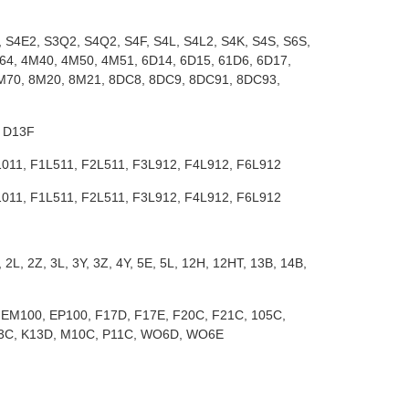
 S4E2, S3Q2, S4Q2, S4F, S4L, S4L2, S4K, S4S, S6S,
64, 4M40, 4M50, 4M51, 6D14, 6D15, 61D6, 6D17,
6M70, 8M20, 8M21, 8DC8, 8DC9, 8DC91, 8DC93,
, D13F
011, F1L511, F2L511, F3L912, F4L912, F6L912
011, F1L511, F2L511, F3L912, F4L912, F6L912
L, 2Z, 3L, 3Y, 3Z, 4Y, 5E, 5L, 12H, 12HT, 13B, 14B,
 EM100, EP100, F17D, F17E, F20C, F21C, 105C,
3C, K13D, M10C, P11C, WO6D, WO6E