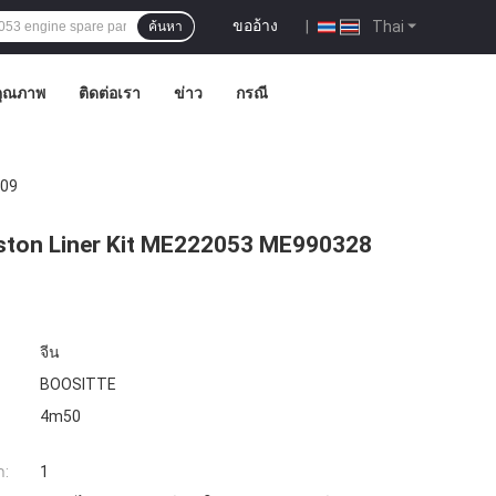
ขออ้าง
|
Thai
ค้นหา
คุณภาพ
ติดต่อเรา
ข่าว
กรณี
509
iston Liner Kit ME222053 ME990328
จีน
BOOSITTE
4m50
ำ:
1