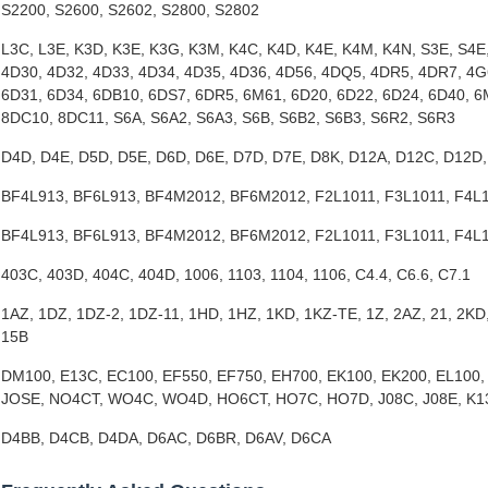
S2200, S2600, S2602, S2800, S2802
L3C, L3E, K3D, K3E, K3G, K3M, K4C, K4D, K4E, K4M, K4N, S3E, S4E,
4D30, 4D32, 4D33, 4D34, 4D35, 4D36, 4D56, 4DQ5, 4DR5, 4DR7, 4G
6D31, 6D34, 6DB10, 6DS7, 6DR5, 6M61, 6D20, 6D22, 6D24, 6D40, 
8DC10, 8DC11, S6A, S6A2, S6A3, S6B, S6B2, S6B3, S6R2, S6R3
D4D, D4E, D5D, D5E, D6D, D6E, D7D, D7E, D8K, D12A, D12C, D12D
BF4L913, BF6L913, BF4M2012, BF6M2012, F2L1011, F3L1011, F4L1
BF4L913, BF6L913, BF4M2012, BF6M2012, F2L1011, F3L1011, F4L1
403C, 403D, 404C, 404D, 1006, 1103, 1104, 1106, C4.4, C6.6, C7.1
1AZ, 1DZ, 1DZ-2, 1DZ-11, 1HD, 1HZ, 1KD, 1KZ-TE, 1Z, 2AZ, 21, 2KD, 2
15B
DM100, E13C, EC100, EF550, EF750, EH700, EK100, EK200, EL100,
JOSE, NO4CT, WO4C, WO4D, HO6CT, HO7C, HO7D, J08C, J08E, K1
D4BB, D4CB, D4DA, D6AC, D6BR, D6AV, D6CA