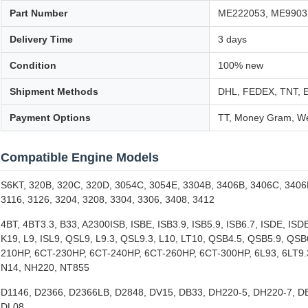
Part Number
ME222053, ME9903
Delivery Time
3 days
Condition
100% new
Shipment Methods
DHL, FEDEX, TNT, 
Payment Options
TT, Money Gram, We
Compatible Engine Models
S6KT, 320B, 320C, 320D, 3054C, 3054E, 3304B, 3406B, 3406C, 3406E,
3116, 3126, 3204, 3208, 3304, 3306, 3408, 3412
4BT, 4BT3.3, B33, A2300ISB, ISBE, ISB3.9, ISB5.9, ISB6.7, ISDE, ISD
K19, L9, ISL9, QSL9, L9.3, QSL9.3, L10, LT10, QSB4.5, QSB5.9, QSB
210HP, 6CT-230HP, 6CT-240HP, 6CT-260HP, 6CT-300HP, 6L93, 6LT9.3
N14, NH220, NT855
D1146, D2366, D2366LB, D2848, DV15, DB33, DH220-5, DH220-7, D
DL08