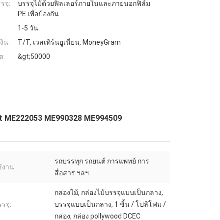
รจุ:
บรรจุไม้ด้วยฟิลเลอร์ภายในและภายนอกฟิล์ม
PE เพื่อป้องกัน
1-5 วัน
งิน:
T/T, เวสเทิร์นยูเนี่ยน, MoneyGram
ต:
&gt;50000
Kit ME222053 ME990328 ME994509
รถบรรทุก รถยนต์ การแพทย์ การ
้งาน:
สื่อสาร ฯลฯ
กล่องไม้, กล่องไม้บรรจุแบบเป็นกลาง,
รจุ:
บรรจุแบบเป็นกลาง, 1 ชิ้น / โปลิโฟม /
กล่อง, กล่อง pollywood DCEC