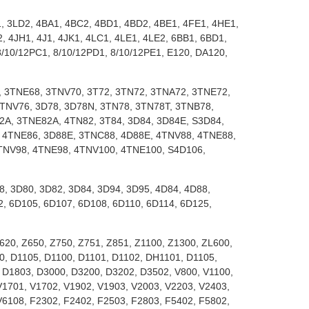
, 3LD2, 4BA1, 4BC2, 4BD1, 4BD2, 4BE1, 4FE1, 4HE1,
, 4JH1, 4J1, 4JK1, 4LC1, 4LE1, 4LE2, 6BB1, 6BD1,
10/12PC1, 8/10/12PD1, 8/10/12PE1, E120, DA120,
 3TNE68, 3TNV70, 3T72, 3TN72, 3TNA72, 3TNE72,
TNV76, 3D78, 3D78N, 3TN78, 3TN78T, 3TNB78,
A, 3TNE82A, 4TN82, 3T84, 3D84, 3D84E, S3D84,
 4TNE86, 3D88E, 3TNC88, 4D88E, 4TNV88, 4TNE88,
TNV98, 4TNE98, 4TNV100, 4TNE100, S4D106,
8, 3D80, 3D82, 3D84, 3D94, 3D95, 4D84, 4D88,
2, 6D105, 6D107, 6D108, 6D110, 6D114, 6D125,
620, Z650, Z750, Z751, Z851, Z1100, Z1300, ZL600,
0, D1105, D1100, D1101, D1102, DH1101, D1105,
 D1803, D3000, D3200, D3202, D3502, V800, V1100,
V1701, V1702, V1902, V1903, V2003, V2203, V2403,
V6108, F2302, F2402, F2503, F2803, F5402, F5802,