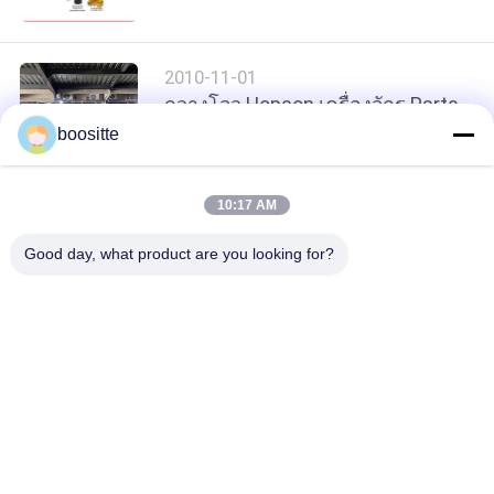
ทัวร์
2010-11-01
กวางโจว Hopson เครื่องจักร Parts
โรงงาน
Co., Ltd.
boositte
ควบคุม
10:17 AM
loading...
คุณภาพ
Good day, what product are you looking for?
หมวดหมู่ยอดนิยม
ทั้งหมด
ติดต่อ
ปั๊มไฮดรอลิกของรถ
ชิ้นส่วนปั๊มไฮดรอลิก
เรา
ขุด
ของรถขุด
ตัวควบคุมปั๊มไฮดรอ
มอเตอร์สวิงของรถขุด
ลิก
ข่าว
มอเตอร์เดินทางของ