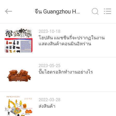
2021
-
2026
จีน Guangzhou Hopson Machinery Parts Co., Ltd. ข่าวของ บริษัท
Guangzhou
Hopson
Machinery
Parts
บ้าน
Co.,
Ltd..
2023-10-18
All
โฮปสัน แมชชีนรี่จะปรากฏในงาน
Rights
Reserved.
แสดงสินค้าคอนมินอิหร่าน
สินค้า
2023-05-25
วิดีโอ
ปั๊มไฮดรอลิกทำงานอย่างไร
เกี่ยว
กับ
2022-03-28
ส่งสินค้า
เรา