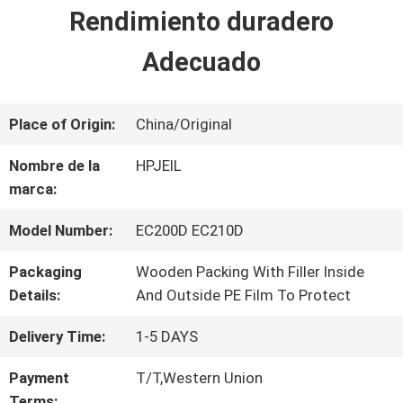
VIAJE
Rendimiento duradero
DE
Adecuado
LA
FÁBRICA
Place of Origin:
China/Original
Nombre de la
HPJEIL
marca:
CONTROL
DE
Model Number:
EC200D EC210D
CALIDAD
Packaging
Wooden Packing With Filler Inside
Details:
And Outside PE Film To Protect
Delivery Time:
1-5 DAYS
CONTÁCTENOS
Payment
T/T,Western Union
Terms: