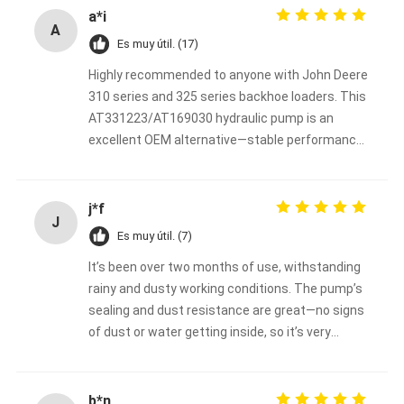
a*i
A
Es muy útil. (17)
Highly recommended to anyone with John Deere
310 series and 325 series backhoe loaders. This
AT331223/AT169030 hydraulic pump is an
excellent OEM alternative—stable performance
at a budget-friendly price.
j*f
J
Es muy útil. (7)
It’s been over two months of use, withstanding
rainy and dusty working conditions. The pump’s
sealing and dust resistance are great—no signs
of dust or water getting inside, so it’s very
durable.
b*n