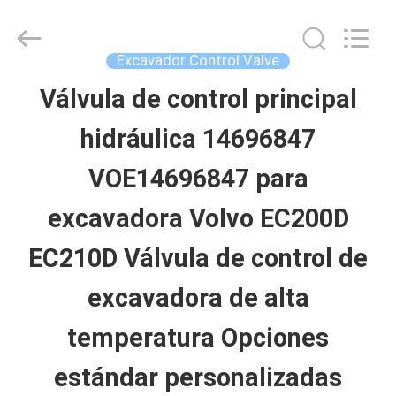
Guangzhou
Hopson
Machinery
Parts
Excavador Control Valve
Co.,
Ltd..
Válvula de control principal
HOGAR
All
Rights
hidráulica 14696847
Reserved.
PRODUCTOS
VOE14696847 para
excavadora Volvo EC200D
VÍDEOS
EC210D Válvula de control de
SOBRE
excavadora de alta
NOSOTROS
temperatura Opciones
estándar personalizadas