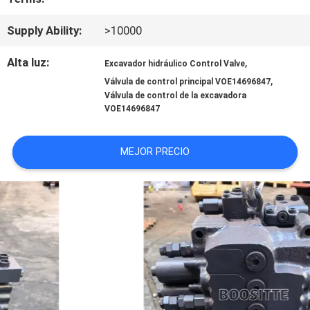
NOTICIAS
Supply Ability:
>10000
CASOS
Alta luz:
,
Excavador hidráulico Control Valve
,
Válvula de control principal VOE14696847
Válvula de control de la excavadora
MAPA
VOE14696847
DEL
MEJOR PRECIO
SITIO
PRIVACY
POLICY