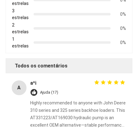
estrelas
3
0%
estrelas
2
0%
estrelas
1
0%
estrelas
Todos os comentários
a*i
A
Ajuda (17)
Highly recommended to anyone with John Deere
310 series and 325 series backhoe loaders. This
AT331223/AT169030 hydraulic pump is an
excellent OEM alternative—stable performance
at a budget-friendly price.