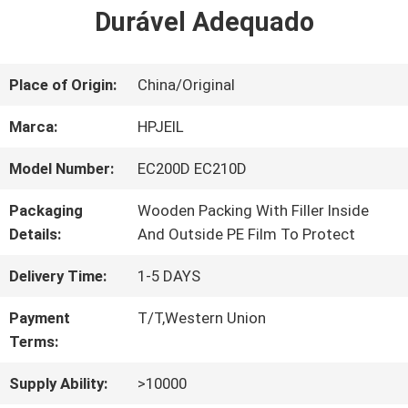
EXCURSÃO
Durável Adequado
DA
FÁBRICA
Place of Origin:
China/Original
Marca:
HPJEIL
CONTROLE
Model Number:
EC200D EC210D
DA
Packaging
Wooden Packing With Filler Inside
QUALIDADE
Details:
And Outside PE Film To Protect
Delivery Time:
1-5 DAYS
CONTACTE-
Payment
T/T,Western Union
Terms:
NOS
Supply Ability:
>10000