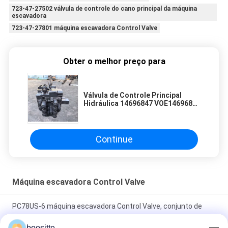
723-47-27502 válvula de controle do cano principal da máquina
escavadora
723-47-27801 máquina escavadora Control Valve
Obter o melhor preço para
Válvula de Controle Principal
Hidráulica 14696847 VOE14696847
para Escavadeira Volvo EC200D
EC210D Válvula de Controle de
Escavadeira de Alta Temperatura
Opções Padrão Personalizadas
Continue
Desempenho Durável Adequado
Máquina escavadora Control Valve
PC78US-6 máquina escavadora Control Valve, conjunto de
válvula hidráulico do controle de PC78-5 PC60-7
boositte