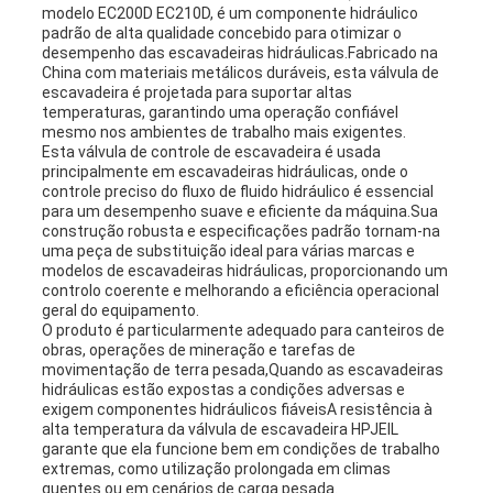
modelo EC200D EC210D, é um componente hidráulico
padrão de alta qualidade concebido para otimizar o
desempenho das escavadeiras hidráulicas.Fabricado na
China com materiais metálicos duráveis, esta válvula de
escavadeira é projetada para suportar altas
temperaturas, garantindo uma operação confiável
mesmo nos ambientes de trabalho mais exigentes.
Esta válvula de controle de escavadeira é usada
principalmente em escavadeiras hidráulicas, onde o
controle preciso do fluxo de fluido hidráulico é essencial
para um desempenho suave e eficiente da máquina.Sua
construção robusta e especificações padrão tornam-na
uma peça de substituição ideal para várias marcas e
modelos de escavadeiras hidráulicas, proporcionando um
controlo coerente e melhorando a eficiência operacional
geral do equipamento.
O produto é particularmente adequado para canteiros de
obras, operações de mineração e tarefas de
movimentação de terra pesada,Quando as escavadeiras
hidráulicas estão expostas a condições adversas e
exigem componentes hidráulicos fiáveisA resistência à
alta temperatura da válvula de escavadeira HPJEIL
garante que ela funcione bem em condições de trabalho
extremas, como utilização prolongada em climas
quentes ou em cenários de carga pesada.