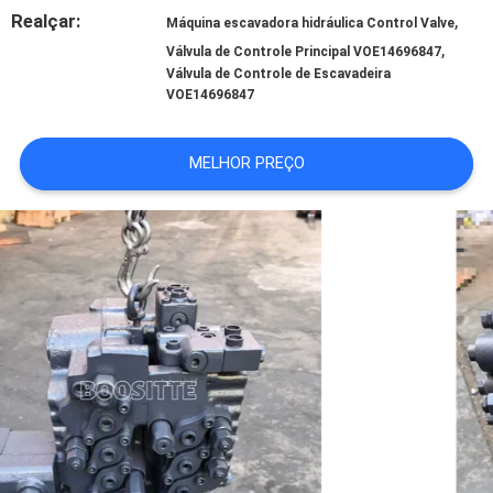
NOTÍCIAS
Realçar:
,
Máquina escavadora hidráulica Control Valve
,
Válvula de Controle Principal VOE14696847
Válvula de Controle de Escavadeira
CASOS
VOE14696847
MELHOR PREÇO
MAPA
DO
SITE
PRIVACY
POLICY