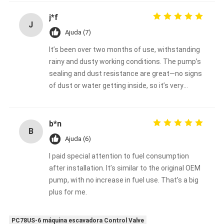
j*f
J
Ajuda (7)
It’s been over two months of use, withstanding
rainy and dusty working conditions. The pump’s
sealing and dust resistance are great—no signs
of dust or water getting inside, so it’s very
durable.
b*n
B
Ajuda (6)
I paid special attention to fuel consumption
after installation. It’s similar to the original OEM
pump, with no increase in fuel use. That’s a big
plus for me.
PC78US-6 máquina escavadora Control Valve