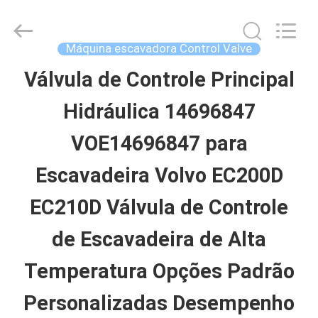
2026
Guangzhou
Hopson
Machinery
Máquina escavadora Control Valve
Parts
Co.,
Válvula de Controle Principal
CASA
Ltd..
All
Rights
Hidráulica 14696847
Reserved.
PRODUTOS
VOE14696847 para
Escavadeira Volvo EC200D
VÍDEOS
EC210D Válvula de Controle
SOBRE
de Escavadeira de Alta
NÓS
Temperatura Opções Padrão
Personalizadas Desempenho