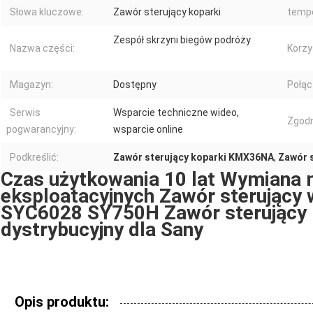
Słowa kluczowe:
Zawór sterujący koparki
tempe
Zespół skrzyni biegów podróży
Nazwa części:
Korzy
Magazyn:
Dostępny
Połąc
Serwis
Wsparcie techniczne wideo,
Zgod
pogwarancyjny:
wsparcie online
Podkreślić:
Zawór sterujący koparki KMX36NA
,
Zawór 
Czas użytkowania 10 lat Wymiana 
eksploatacyjnych Zawór sterujący
SYC6028 SY750H Zawór sterując
dystrybucyjny dla Sany
Opis produktu: