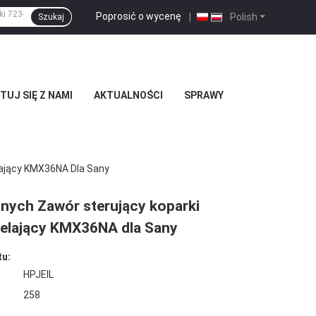
Poprosić o wycenę
|
Polish
Szukaj
UJ SIĘ Z NAMI
AKTUALNOŚCI
SPRAWY
ający KMX36NA Dla Sany
jnych Zawór sterujący koparki
elający KMX36NA dla Sany
tu:
HPJEIL
258