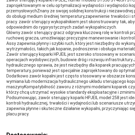
zaprojektowanym w celu optymalizacji wydajności i wydajności k
przemysłowychZnany ze swojej solidnej konstrukcji i niezawodnej 
do obsługi medium średniej temperatury,zapewnienie trwałości i 
pracy. zawór sterujący wykopalnikiem jest skonstruowany tak, aby
odpowiednim do rygorystycznych zadań wykopalniczych.
Główny zawór sterujący gracz odgrywa kluczową rolę w kontroli pr
ruchowej gracza, umożliwiając precyzyjne manewrowanie i kontrol
Assy zapewnia płynny i szybki ruch, który jest niezbędny do wyk
wytrzymałości, takich jak kopanie, podnoszenie i obsługa materiał
Zawór sterujący koparki HPJEIL jest szeroko stosowany w scenar
operacjach wydobywczych, budowie dróg i rozwoju infrastruktury.J
hydraulicznego sprawia, że jest niezbędny dla koparek pracując
temperatury, ponieważ jest specjalnie zaprojektowany do optymal
Dodatkowo zawór kopalni jest często stosowany w obszarze konse
wymiana lub modernizacja hydraulicznego układu sterującego kopa
maszynyKompatybilność zaworu z różnymi modelami koparek czyn
którzy chcą utrzymać wysokie standardy eksploatacyjne i zminim
Podsumowując, zawór sterujący koparki HPJEIL model 258 jest i
kontroli hydraulicznej, trwałości i wydajności.lub scenariusze utr
zapewnia płynne i skuteczne działanie wykopalni, przyczyniając s
placu pracy.
Dostosowanie: