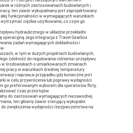
oparek w różnych zastosowaniach budowlanych i
pracy, ten zawór wykopalniany jest zaprojektowany
stałej funkcjonalności w wymagających warunkach
 wytrzymać ciężkie użytkowanie, co czyni go
zepływu hydraulicznego w układzie przekładni
ę operacyjną.Jego integracja z Travel Gearbox
onywania zadań wymagających dokładności i
ów.
iuszach, w tym w dużych projektach budowlanych,
ego zdolność do regulowania ciśnienia i przepływu
ych w środowiskach o umiarkowanych zmianach
nej pracy w warunkach średniej temperatury.
rwacji i napraw,w przypadku gdy konieczne jest
rki w celu przywrócenia lub poprawy wydajności
i go preferowanym wyborem dla operatorów floty,
alizować czas przestojów.
dealny do zastosowań wymagających niezawodnej
zymania, ten główny zawór sterujący wykopalni
ię do zwiększenia wydajności i bezpieczeństwa na