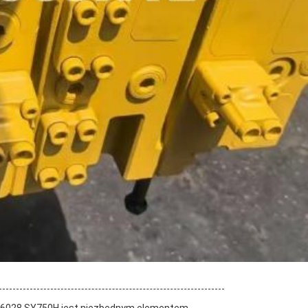
YC6028 SY750H,jest niezbędnym elementem