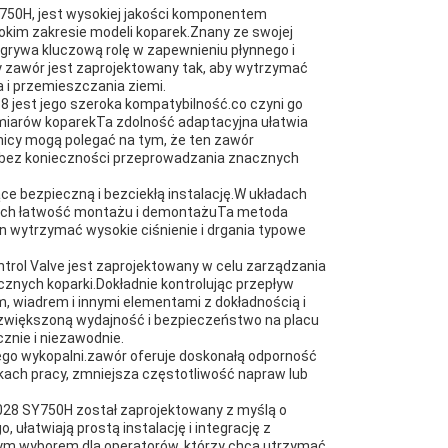
750H, jest wysokiej jakości komponentem
kim zakresie modeli koparek.Znany ze swojej
dgrywa kluczową rolę w zapewnieniu płynnego i
y zawór jest zaprojektowany tak, aby wytrzymać
 i przemieszczania ziemi.
8 jest jego szeroka kompatybilność.co czyni go
zmiarów koparekTa zdolność adaptacyjna ułatwia
nicy mogą polegać na tym, że ten zawór
 bez konieczności przeprowadzania znacznych
ce bezpieczną i bezciekłą instalację.W układach
a ich łatwość montażu i demontażuTa metoda
 wytrzymać wysokie ciśnienie i drgania typowe
rol Valve jest zaprojektowany w celu zarządzania
cznych koparki.Dokładnie kontrolując przepływ
 wiadrem i innymi elementami z dokładnością i
a zwiększoną wydajność i bezpieczeństwo na placu
znie i niezawodnie.
ego wykopalni.zawór oferuje doskonałą odporność
ach pracy, zmniejsza częstotliwość napraw lub
28 SY750H został zaprojektowany z myślą o
ułatwiają prostą instalację i integrację z
łym wyborem dla operatorów, którzy chcą utrzymać