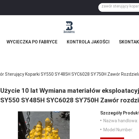
WYCIECZKA PO FABRYCE
KONTROLA JAKOŚCI
SKONTAKT
wór Sterujący Koparki SY550 SY485H SYC6028 SY750H Zawór Rozdziel
Użycie 10 lat Wymiana materiałów eksploatacy
SY550 SY485H SYC6028 SY750H Zawór rozdzi
Szczegóły Produk
Nazwa handlowa:
Model Number: