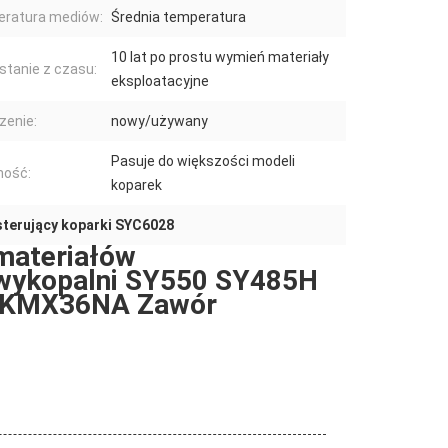
ratura mediów:
Średnia temperatura
10 lat po prostu wymień materiały
stanie z czasu:
eksploatacyjne
zenie:
nowy/używany
Pasuje do większości modeli
ność:
koparek
sterujący koparki SYC6028
materiałów
 wykopalni SY550 SY485H
y KMX36NA Zawór