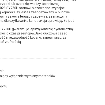
ędzi lub szerokiej wiedzy technicznej.
C6028 SY750H stanowi niezawodne i wydajne
nej koparek.Czy jesteś zaangażowany w budowę,
Główny zawór sterujący zapewnia, że maszyny
zna dla użytkownika konstrukcja sprawiają, że jest
Y750H gwarantuje lepszą kontrolę hydrauliczną i
skrócić czas przestojów.Jako kluczowa część
ość i niezawodność koparki, zapewniając, że
ań z ufnością.
ych
ający wyłącznie wymiany materiałów
portu