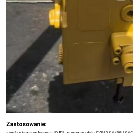
Zastosowanie:
zawór sterujący koparki HPJEIL, numer modelu SY550 SY485H S