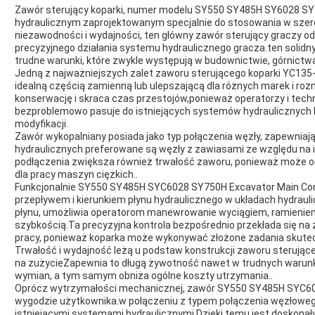
Zawór sterujący koparki, numer modelu SY550 SY485H SY6028 SY
hydraulicznym zaprojektowanym specjalnie do stosowania w szero
niezawodności i wydajności, ten główny zawór sterujący graczy o
precyzyjnego działania systemu hydraulicznego gracza.ten solidn
trudne warunki, które zwykle występują w budownictwie, górnictwa
Jedną z najważniejszych zalet zaworu sterującego koparki YC135-
idealną częścią zamienną lub ulepszającą dla różnych marek i ro
konserwację i skraca czas przestojów,ponieważ operatorzy i tech
bezproblemowo pasuje do istniejących systemów hydraulicznych
modyfikacji.
Zawór wykopalniany posiada jako typ połączenia węzły, zapewniają
hydraulicznych preferowane są węzły z zawiasami ze względu n
podłączenia zwiększa również trwałość zaworu, ponieważ może on
dla pracy maszyn ciężkich..
Funkcjonalnie SY550 SY485H SYC6028 SY750H Excavator Main Cont
przepływem i kierunkiem płynu hydraulicznego w układach hydrauli
płynu, umożliwia operatorom manewrowanie wyciągiem, ramieniem,
szybkością.Ta precyzyjna kontrola bezpośrednio przekłada się n
pracy, ponieważ koparka może wykonywać złożone zadania skutec
Trwałość i wydajność leżą u podstaw konstrukcji zaworu sterując
na zużycieZapewnia to długą żywotność nawet w trudnych warunk
wymian, a tym samym obniża ogólne koszty utrzymania..
Oprócz wytrzymałości mechanicznej, zawór SY550 SY485H SYC60
wygodzie użytkownika.w połączeniu z typem połączenia węzłowego, 
istniejącymi systemami hydraulicznymi.Dzięki temu jest doskona