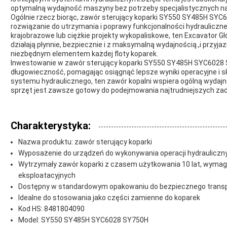
optymalną wydajność maszyny bez potrzeby specjalistycznych narz
Ogólnie rzecz biorąc, zawór sterujący koparki SY550 SY485H SY
rozwiązanie do utrzymania i poprawy funkcjonalności hydraulicz
krajobrazowe lub ciężkie projekty wykopaliskowe, ten Excavator 
działają płynnie, bezpiecznie i z maksymalną wydajnością.,i przyja
niezbędnym elementem każdej floty koparek.
Inwestowanie w zawór sterujący koparki SY550 SY485H SYC6028 S
długowieczność, pomagając osiągnąć lepsze wyniki operacyjne i 
systemu hydraulicznego, ten zawór kopalni wspiera ogólną wydajn
sprzęt jest zawsze gotowy do podejmowania najtrudniejszych zad
Charakterystyka:
Nazwa produktu: zawór sterujący koparki
Wyposażenie do urządzeń do wykonywania operacji hydrauliczn
Wytrzymały zawór koparki z czasem użytkowania 10 lat, wymag
eksploatacyjnych
Dostępny w standardowym opakowaniu do bezpiecznego trans
Idealne do stosowania jako części zamienne do koparek
Kod HS: 8481804090
Model: SY550 SY485H SYC6028 SY750H