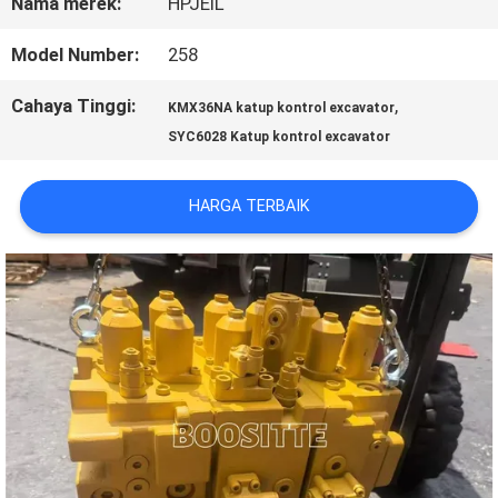
TUR
Nama merek:
HPJEIL
PABRIK
Model Number:
258
Cahaya Tinggi:
,
KMX36NA katup kontrol excavator
KONTROL
SYC6028 Katup kontrol excavator
KUALITAS
HARGA TERBAIK
HUBUNGI
KAMI
BERITA
KASUS