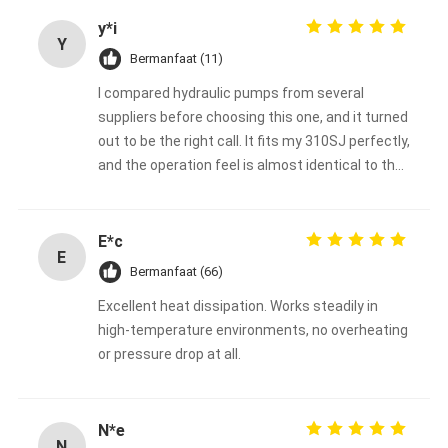
y*i
Y
Bermanfaat (11)
I compared hydraulic pumps from several
suppliers before choosing this one, and it turned
out to be the right call. It fits my 310SJ perfectly,
and the operation feel is almost identical to the
OEM part, making work much easier.
E*c
E
Bermanfaat (66)
Excellent heat dissipation. Works steadily in
high-temperature environments, no overheating
or pressure drop at all.
N*e
N