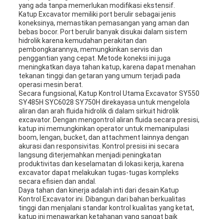
yang ada tanpa memerlukan modifikasi ekstensif.
Katup Excavator memiliki port berulir sebagai jenis
koneksinya, memastikan pemasangan yang aman dan
bebas bocor. Port berulir banyak disukai dalam sistem
hidrolik karena kemudahan perakitan dan
pembongkarannya, memungkinkan servis dan
penggantian yang cepat. Metode koneksi ini juga
meningkatkan daya tahan katup, karena dapat menahan
tekanan tinggi dan getaran yang umum terjadi pada
operasi mesin berat.
Secara fungsional, Katup Kontrol Utama Excavator SY550
SY485H SYC6028 SY750H direkayasa untuk mengelola
aliran dan arah fluida hidrolik di dalam sirkuit hidrolik
excavator. Dengan mengontrol aliran fluida secara presisi,
katup ini memungkinkan operator untuk memanipulasi
boom, lengan, bucket, dan attachment lainnya dengan
akurasi dan responsivitas. Kontrol presisi ini secara
langsung diterjemahkan menjadi peningkatan
produktivitas dan keselamatan di lokasi kerja, karena
excavator dapat melakukan tugas-tugas kompleks
secara efisien dan andal.
Daya tahan dan kinerja adalah inti dari desain Katup
Kontrol Excavator ini. Dibangun dari bahan berkualitas
tinggi dan menjalani standar kontrol kualitas yang ketat,
katup ini menawarkan ketahanan yang sangat baik