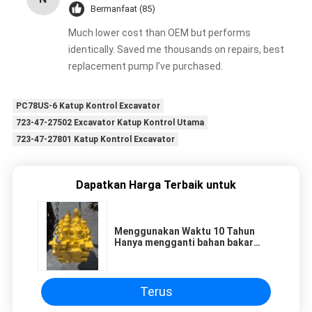
Bermanfaat (85)
Much lower cost than OEM but performs
identically. Saved me thousands on repairs, best
replacement pump I’ve purchased.
PC78US-6 Katup Kontrol Excavator
723-47-27502 Excavator Katup Kontrol Utama
723-47-27801 Katup Kontrol Excavator
Dapatkan Harga Terbaik untuk
Menggunakan Waktu 10 Tahun
Hanya mengganti bahan bakar
Excavator Control Valve SY550
SY485H SYC6028 SY750H Control
Valve KMX36NA Distribution Valve
untuk Sany
Terus