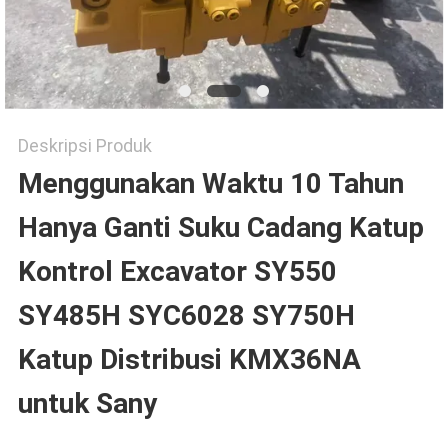
SITEMAP
PRIVACY
Deskripsi Produk
Menggunakan Waktu 10 Tahun
POLICY
Hanya Ganti Suku Cadang Katup
Kontrol Excavator SY550
SY485H SYC6028 SY750H
Katup Distribusi KMX36NA
untuk Sany