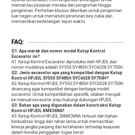
memantau pesanan mereka dari pengiriman hingga
pengiriman. Perhatian khusus diberikan untuk pengiriman
luar negeri untuk mematuhi peraturan bea cukai dan
memastikan kedatangan tepat waktu.
FAQ:
Q1: Apa merek dan nomor model Katup Kontrol
Excavator ini?
A1: Katup Kontrol Excavator diproduksi oleh HPJEIL dan
nomor modelnya adalah SY550 SY485H SYC6028 SY750H.
Q2: Jenis excavator apa yang kompatibel dengan Katup
Kontrol HPJEIL SY550 SY485H SYC6028 SY750H?
A2: Katup Kontrol HPJEIL SY550 SY485H SYC6028 SY750H
dirancang agar kompatibel dengan berbagai model
excavator. Untuk kompatibilitas spesifik, silakan merujuk
ke manual excavator atau hubungi dukungan HPJEIL.
Q3: Bahan apa yang digunakan dalam konstruksi Katup
Kontrol HPJEIL KMX36NA?
A3: Katup Kontrol HPJEIL 2KMX36NA terbuat dari bahan
berkualitas tinggi dan tahan lama untuk memastikan
kinerja jangka panjang dan ketahanan terhadap keausan
dalam kondisi penggalian tugas berat.