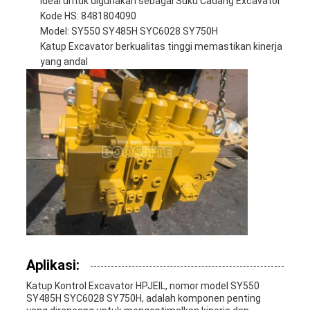
Ideal untuk digunakan sebagai Suku Cadang Excavator
Kode HS: 8481804090
Model: SY550 SY485H SYC6028 SY750H
Katup Excavator berkualitas tinggi memastikan kinerja
yang andal
Aplikasi:
Katup Kontrol Excavator HPJEIL, nomor model SY550
SY485H SYC6028 SY750H, adalah komponen penting