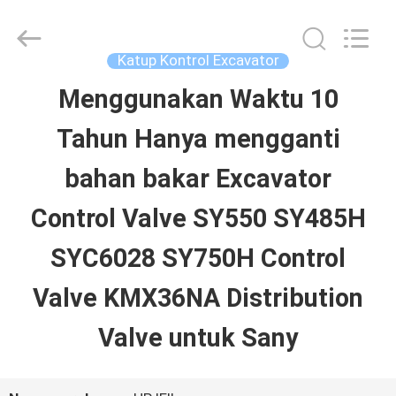
Guangzhou
Hopson
Machinery
Parts
Katup Kontrol Excavator
Co.,
Ltd..
Menggunakan Waktu 10
RUMAH
All
Rights
Tahun Hanya mengganti
Reserved.
PRODUK
bahan bakar Excavator
Control Valve SY550 SY485H
VIDEO
SYC6028 SY750H Control
TENTANG
Valve KMX36NA Distribution
KAMI
Valve untuk Sany