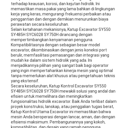
terhadap keausan, korosi, dan kejutan hidrolik. Ini
memastikan masa pakai yang lama bahkan di lingkungan
kerja yang keras, mengurangi frekuensi perbaikan atau
penggantian dan dengan demikian menurunkan biaya
perawatan secara keseluruhan.
Selain ketahanan mekanisnya, Katup Excavator SY550
SY485H SYC6028 SY750H dirancang dengan
mempertimbangkan kenyamanan pengguna.
Kompatibilitasnya dengan sebagian besar model
excavator, dikombinasikan dengan jenis koneksi port
berulir, memfasilitasi pemasangan dan integrasi yang
mudah ke dalam sistem hidrolik yang ada. Ini
menjadikannya pilihan yang sangat baik bagi operator
yang ingin mempertahankan kinerja mesin yang optimal
tanpa memerlukan alat khusus atau pengetahuan teknis
yang ekstensif.
Secara keseluruhan, Katup Kontrol Excavator SY550
SY485H SYC6028 SY750H mewakili solusi yang andal dan
efisien untuk memelihara dan meningkatkan
fungsionalitas hidrolik excavator. Baik Anda terlibat dalam
proyek konstruksi, lanskap, atau penggalian tugas berat,
Katup Kontrol Utama Excavator ini memastikan bahwa
mesin Anda beroperasi dengan lancar, aman, dan dengan
efisiensi maksimum. Pembangunannya yang kokoh,
kompatibilitas, dan desain yang ramah pengguna