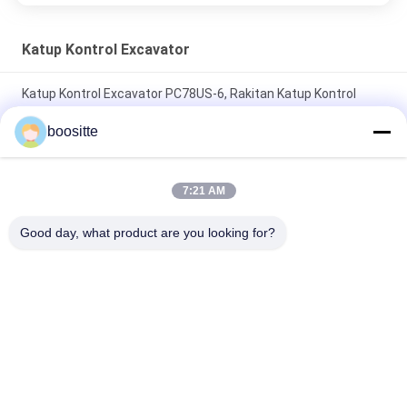
Katup Kontrol Excavator
Katup Kontrol Excavator PC78US-6, Rakitan Katup Kontrol
Hidrolik PC78-5 PC60-7
boositte
Katup Kontrol Excavator Hyundai 31N6-19110 31N6-10110
Untuk R210-7 R210LC-7
7:21 AM
Katup Kontrol Excavator Utama KVMG-270-XB-B Untuk
Good day, what product are you looking for?
KMX15RB KMX13RB
Bad Request
Semua
Pompa Hidrolik 
Suku Cadang 
Excavator
Pompa Hidrolik 
Excavator