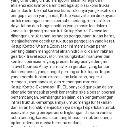
yang dirancang untuk mengoptimalkan kinerja dan
efisiensi excavator dalam berbagai aplikasi konstruksi
dan industri. Dikenal karena konstruksinya yang kokoh dan
pengoperasian yang andal, Katup Excavator ini direkayasa
untuk menangani media bersuhu sedang, memastikan
daya tahan dan fungsionalitas yang konsisten dalam
kondisi kerja yang menuntut. Katup Kontrol Excavator
dibangun untuk tahan terhadap penggunaan tugas berat,
menjadikannya cocok untuk tugas penggalian yang ketat.
Katup Kontrol Utama Excavator ini memainkan peran
penting dalam mengontrol aliran hidrolik di dalam rakitan
gearbox travel excavator, memungkinkan manuver dan
kontrol operasional yang presisi. Integrasinya dengan
Travel Gearbox Assy memastikan gerakan yang lancar
dan responsif, yang sangat penting untuk tugas-tugas
yang membutuhkan akurasi dan kekuatan, seperti
menggali, mengangkat, dan menangani material.
Katup Kontrol Excavator HPJEIL banyak digunakan dalam
skenario termasuk proyek konstruksi skala besar, operasi
pertambangan, pembangunan jalan, dan pengembangan
infrastruktur. Kemampuannya untuk mengatur tekanan
dan aliran hidrolik menjadikannya sangat diperlukan untuk
excavator yang beroperasi di lingkungan di mana variasi
suhu sedang, karena dirancang khusus untuk berkinerja
optimal dengan media bersuhu sedang.