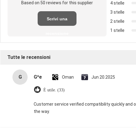
Based on 50 reviews for this supplier
4 stelle
3 stelle
Scrivi una
2 stelle
1 stelle
recensione
Tutte le recensioni
G
G*e
Oman
Jun 20.2025
È utile. (33)
Customer service verified compatibility quickly and of
the way.