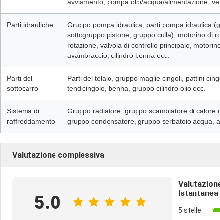
avviamento, pompa olio/acqua/alimentazione, ve
Parti idrauliche
Gruppo pompa idraulica, parti pompa idraulica (gr
sottogruppo pistone, gruppo culla), motorino di 
rotazione, valvola di controllo principale, motorino 
avambraccio, cilindro benna ecc.
Parti del
Parti del telaio, gruppo maglie cingoli, pattini cingol
sottocarro
tendicingolo, benna, gruppo cilindro olio ecc.
Sistema di
Gruppo radiatore, gruppo scambiatore di calore o
raffreddamento
gruppo condensatore, gruppo serbatoio acqua, a
Valutazione complessiva
Valutazion
Istantanea
5.0
5 stelle