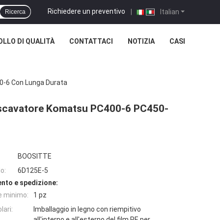
Richiedere un preventivo
|
Italian
Ricerca
LLO DI QUALITÀ
CONTATTACI
NOTIZIA
CASI
0-6 Con Lunga Durata
escavatore Komatsu PC400-6 PC450-
BOOSITTE
o:
6D125E-5
nto e spedizione:
e minimo:
1 pz
lari:
Imballaggio in legno con riempitivo
all'interno e all'esterno del film PE per