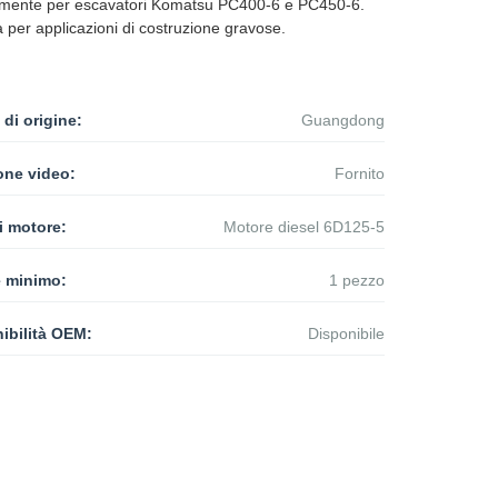
icamente per escavatori Komatsu PC400-6 e PC450-6.
 per applicazioni di costruzione gravose.
di origine:
Guangdong
one video:
Fornito
i motore:
Motore diesel 6D125-5
 minimo:
1 pezzo
ibilità OEM:
Disponibile