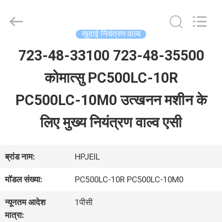
Guangzhou
Hopson
Machinery
Parts
खुदाई नियंत्रण वाल्व
Co.,
Ltd..
723-48-33100 723-48-35500
घर
All
Rights
कोमात्सु PC500LC-10R
Reserved.
उत्पादों
PC500LC-10M0 उत्खनन मशीन के
लिए मुख्य नियंत्रण वाल्व एसी
वीडियो
ब्रांड नाम:
HPJEIL
हमारे
मॉडल संख्या:
PC500LC-10R PC500LC-10M0
बारे
न्यूनतम आदेश
1पीसी
में
मात्रा: