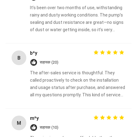
It’s been over two months of use, withstanding
rainy and dusty working conditions. The pump’s
sealing and dust resistance are great—no signs
of dust or water getting inside, so it’s very
durable.
b*y
B
सहायक (20)
The after-sales service is thoughtful. They
called proactively to check on the installation
and usage status after purchase, and answered
all my questions promptly. This kind of service
deserves a thumbs-up.
m*y
M
सहायक (10)