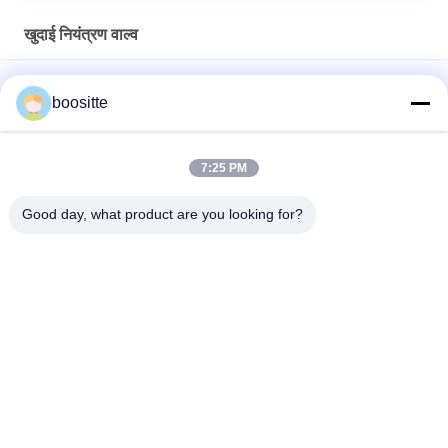
खुदाई नियंत्रण वाल्व
PC78US-6 खुदाई नियंत्रण वाल्व, PC78-5 PC60-7 हाइड्रोलिक नियंत्रण
boositte
वाल्व विधानसभा
हुंडई खुदाई नियंत्रण वाल्व 31N6-19110 31N6-10110 R210-7 R210LC-
7:25 PM
7 . के लिए
Good day, what product are you looking for?
KMX15RB KMX13RB के लिए मुख्य खुदाई नियंत्रण वाल्व KVMG-270-XB-B
लोकप्रिय श्रेणियां
सभी
खुदाई हाइड्रोलिक पंप 
खुदाई हाइड्रोलिक पंप
पार्ट्स
हाइड्रोलिक पंप नियामक
खुदाई स्विंग मोटर