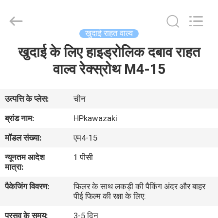
Hopson
Machinery
Parts
Co.,
Ltd..
खुदाई राहत वाल्व
All
Rights
खुदाई के लिए हाइड्रोलिक दबाव राहत
घर
Reserved.
वाल्व रेक्स्रोथ M4-15
उत्पादों
उत्पत्ति के प्लेस:
चीन
वीडियो
ब्रांड नाम:
HPkawazaki
मॉडल संख्या:
एम4-15
हमारे
न्यूनतम आदेश
1 पीसी
बारे
मात्रा:
में
पैकेजिंग विवरण:
फिलर के साथ लकड़ी की पैकिंग अंदर और बाहर
पीई फिल्म की रक्षा के लिए:
कारखाना
प्रसव के समय:
3-5 दिन