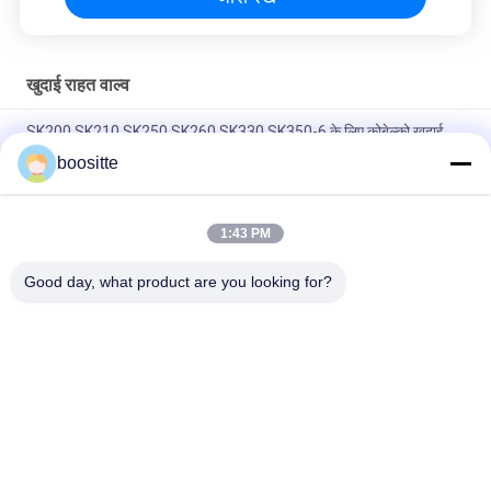
खुदाई राहत वाल्व
SK200 SK210 SK250 SK260 SK330 SK350-6 के लिए कोबेल्को खुदाई
राहत वाल्व
boositte
हुंडई हाइड्रोलिक पंप दबाव राहत वाल्व 31N6-17410 R215-9C R215-7C के
लिए
1:43 PM
कोमात्सु Pc200 खुदाई राहत वाल्व 708-2L-04713 708-1l-04615
Good day, what product are you looking for?
लोकप्रिय श्रेणियां
सभी
खुदाई हाइड्रोलिक पंप 
खुदाई हाइड्रोलिक पंप
पार्ट्स
हाइड्रोलिक पंप नियामक
खुदाई स्विंग मोटर