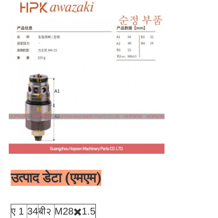
उत्पाद डेटा (एमएम)
ए 1
34
बी२
M28✖️1.5