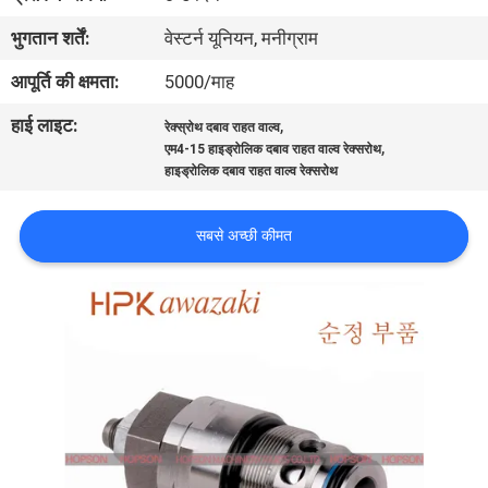
भ्रमण
भुगतान शर्तें:
वेस्टर्न यूनियन, मनीग्राम
आपूर्ति की क्षमता:
5000/माह
गुणवत्ता
हाई लाइट:
,
नियंत्रण
रेक्स्रोथ दबाव राहत वाल्व
,
एम4-15 हाइड्रोलिक दबाव राहत वाल्व रेक्सरोथ
हाइड्रोलिक दबाव राहत वाल्व रेक्सरोथ
संपर्क
करें
सबसे अच्छी कीमत
समाचार
मामलों
साइटमैप