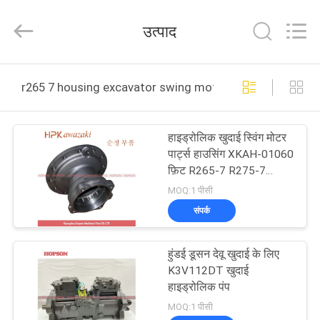
Hopson
Machinery
Parts
उत्पाद
Co.,
Ltd..
All
Rights
घर
Reserved.
r265 7 housing excavator swing motor parts ऑनलाइन निर्
उत्पादों
हाइड्रोलिक खुदाई स्विंग मोटर
पार्ट्स हाउसिंग XKAH-01060
वीडियो
फ़िट R265-7 R275-7
R275-9
MOQ:1 पीसी
हमारे
संपर्क
बारे
हुंडई डूसन देवू खुदाई के लिए
में
K3V112DT खुदाई
हाइड्रोलिक पंप
कारखाना
MOQ:1 पीसी