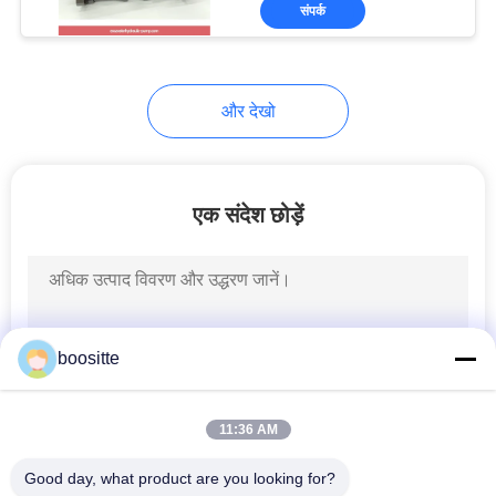
संपर्क
भ्रमण
गुणवत्ता
और देखो
नियंत्रण
संपर्क
एक संदेश छोड़ें
करें
समाचार
boositte
मामलों
11:36 AM
साइटमैप
Good day, what product are you looking for?