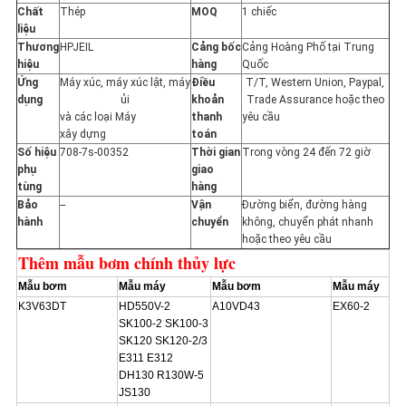
POLICY
Chất
Thép
MOQ
1 chiếc
liệu
Thương
HPJEIL
Cảng bốc
Cảng Hoàng Phố tại Trung
hiệu
hàng
Quốc
Ứng
Máy xúc, máy xúc lật, máy
Điều
T/T, Western Union, Paypal,
dụng
ủi
khoản
Trade Assurance hoặc theo
và các loại Máy
thanh
yêu cầu
xây dựng
toán
Số hiệu
708-7s-00352
Thời gian
Trong vòng 24 đến 72 giờ
phụ
giao
tùng
hàng
Bảo
--
Vận
Đường biển, đường hàng
hành
chuyển
không, chuyển phát nhanh
hoặc theo yêu cầu
Thêm mẫu bơm chính thủy lực
Mẫu bơm
Mẫu máy
Mẫu bơm
Mẫu máy
K3V63DT
HD550V-2
A10VD43
EX60-2
SK100-2 SK100-3
SK120 SK120-2/3
E311 E312
DH130 R130W-5
JS130