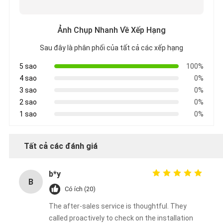
Ảnh Chụp Nhanh Về Xếp Hạng
Sau đây là phân phối của tất cả các xếp hạng
5 sao
100%
4 sao
0%
3 sao
0%
2 sao
0%
1 sao
0%
Tất cả các đánh giá
b*y
B
Có ích (20)
The after-sales service is thoughtful. They
called proactively to check on the installation