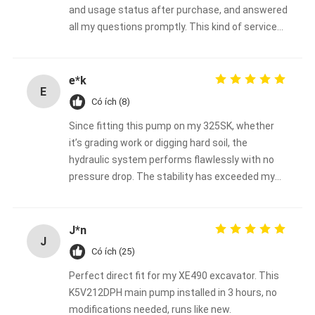
and usage status after purchase, and answered
all my questions promptly. This kind of service
deserves a thumbs-up.
e*k
E
Có ích (8)
Since fitting this pump on my 325SK, whether
it’s grading work or digging hard soil, the
hydraulic system performs flawlessly with no
pressure drop. The stability has exceeded my
expectations.
J*n
J
Có ích (25)
Perfect direct fit for my XE490 excavator. This
K5V212DPH main pump installed in 3 hours, no
modifications needed, runs like new.