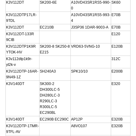
K3V112DT
SK200-6E
A10VD43SR1RS5-990-
SK60
0
K3V112DTP17LR-
A10VD43SR1RS5-993-
E70B
9TDL
4
K3V112DT
EC210B
J3SP36 1DAR-9003-A
E70B
K3V112DT-133R
E120
9CIB
K3V112DTP1K9R
SK200-8 SK250-8
VRD63-5VNG-10
E120B
YTOK-HV
E215
K3v112dtp1k9r-
312C
yt2k-v
K3V112DTP-16AR-
SH240A3
SPK10/10
E200B
9N49-1Z
K3V140DT
SK300-2
E320
DH300LC-5
DH280LC-3
R290LC-3
R300LC-5
EC290BL
K3V140DT
EC290B EC290C
AP12P
E320B
K3V112DTP-1TMR-
A8VO107
E320B
9TFL-AV