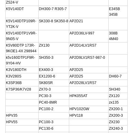
ZS24-V
K5V140DT
DH300-7 R305-7
E345B
345B
K5V140DTP109R-
SK330-8 SK350-8
AP2D21
YT2K-V
K5V140DTP1V9R-
AP2D36LV-997
308B
9N05-V
4M40
K5V80DTP 173R-
ZX130
AP2D14LV1RS7
9KOE1-4X 298944
k5v160DTP1F9R-
SH350-3
AP2D9LV1RS7-987-0
9Y04-HV
K3V180DTH
EX400-3
AP2D25
K3V280S
EX1200-6
AP2D25
DH60-7
K3SP36B
SK80SR
AP2D28LV1RS7
K7SP36/K7V28
ZX70-3
SH340
PC30-3
HPK055AT
ZX120
PC40-8MR
zx135
PC100-2
HPV102GW
ZX200-1
HPV35
HPV118
ZX200-3
HPV55
PC100-3
ZX230
PC130-6
ZX240-3