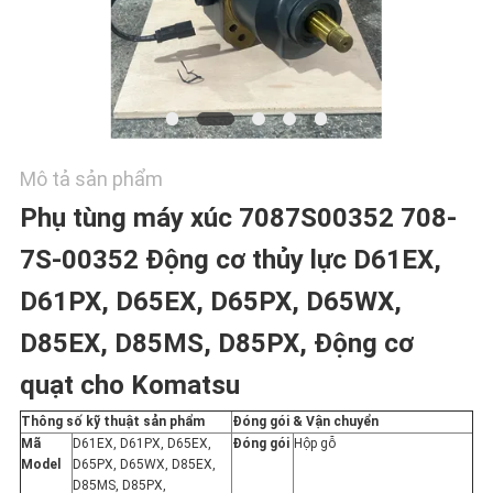
CÁC
TRƯỜNG
HỢP
Mô tả sản phẩm
Phụ tùng máy xúc 7087S00352 708-
SƠ
7S-00352 Động cơ thủy lực D61EX,
ĐỒ
D61PX, D65EX, D65PX, D65WX,
TRANG
D85EX, D85MS, D85PX, Động cơ
WEB
quạt cho Komatsu
Thông số kỹ thuật sản phẩm
Đóng gói & Vận chuyển
Mã
D61EX, D61PX, D65EX,
Đóng gói
Hộp gỗ
PRIVACY
Model
D65PX, D65WX, D85EX,
D85MS, D85PX,