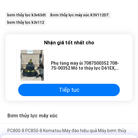
bơm thủy lực k3v63dt
Bơm thủy lực máy xúc K3V112DT
bơm thủy lực k3v112
Nhận giá tốt nhất cho
Phụ tùng máy ủi 7087S00352 708-
7S-00352 Mô tơ thủy lực D61EX,
D61PX, D65EX, D65PX, D65WX,
D85EX, D85MS, D85PX, Mô tơ quạt
cho Komatsu
Tiếp tục
Bơm thủy lực máy xúc
PC800-8 PC850-8 Komatsu Máy đào hiệu quả Máy bơm thủy
lực để cải thiện năng suất 708-2K-00113