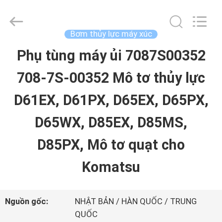
-
2026
Guangzhou
Hopson
Bơm thủy lực máy xúc
Machinery
Parts
Phụ tùng máy ủi 7087S00352
TRANG
Co.,
Ltd..
708-7S-00352 Mô tơ thủy lực
CHỦ
All
Rights
Reserved.
D61EX, D61PX, D65EX, D65PX,
CÁC
D65WX, D85EX, D85MS,
SẢN
D85PX, Mô tơ quạt cho
PHẨM
Komatsu
VIDEO
Nguồn gốc:
NHẬT BẢN / HÀN QUỐC / TRUNG
QUỐC