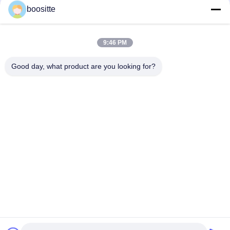
boositte
ZX670-5G ZX870-5G Máy bơm piston Assy Máy bơm thủy lực
cho máy đào 9313598 YA00011362 YB60000246 4700708
9:46 PM
DH150-7 Bơm thủy lực Doosan 2401-92368, Bơm thủy lực
Good day, what product are you looking for?
K3v63dt
Danh mục phổ biến
Tất cả
các
Bơm Thủy Lực Máy 
Bộ Phận Bơm Thủy 
Xúc
Lực Của Máy Xúc
Bộ Điều Chỉnh Bơm 
Động Cơ Xoay Máy 
Thủy Lực
Xúc
Động Cơ Du Lịch 
Hộp Số Máy Xúc
Máy Xúc