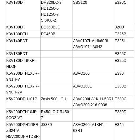
K3V180DT
DH320LC-3
SBS120
E320C
HD1250-5
HD1250-7
SK400-2
K3V180DT
EC360BLC
320D
K3V180DTH
EC460B
E325B
K3V140BDT
A8V0107L AIHI/60RI
E325L
A8VO107L A0H2
K3V180BDT
E325C
K3V180DT-IPKR-
E325D
HLOP
K5V200DTH1X5R-
A8VO160
E330
9N1H-V
K5V200DTH1X7R-
A8VO160L
E330B
9N0H-2V
K5V200DPH101P
Zaxis 500 LCH
A8V0200LA1KH1/63R1
E330C
A8VO200 216-0038
K5V200DTH10JR-
R450LC-7 R450-
E330D
9CO2-VT
7
K5V200DPH1DBR-
JS330
A8VO200LA1KH1-
E345
ZS24-V
63R1
H5V200DPH1DBR-