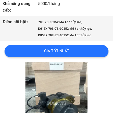
Khả năng cung
5000/tháng
CHẤT
cấp:
LƯỢNG
Điểm nổi bật:
,
708-7S-00352 Mô tơ thủy lực
,
D61EX 708-7S-00352 Mô tơ thủy lực
D85EX 708-7S-00352 Mô tơ thủy lực
LIÊN
HỆ
GIÁ TỐT NHẤT
CHÚNG
TÔI
TIN
TỨC