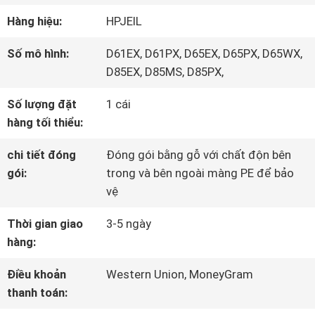
VỀ
Hàng hiệu:
HPJEIL
CHÚNG
Số mô hình:
D61EX, D61PX, D65EX, D65PX, D65WX,
D85EX, D85MS, D85PX,
TÔI
Số lượng đặt
1 cái
hàng tối thiểu:
THAM
chi tiết đóng
Đóng gói bằng gỗ với chất độn bên
QUAN
gói:
trong và bên ngoài màng PE để bảo
NHÀ
vệ
MÁY
Thời gian giao
3-5 ngày
hàng:
Điều khoản
Western Union, MoneyGram
KIỂM
thanh toán:
SOÁT