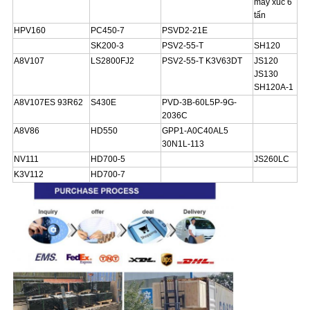
máy xúc 6
tấn
HPV160
PC450-7
PSVD2-21E
SK200-3
PSV2-55-T
SH120
A8V107
LS2800FJ2
PSV2-55-T K3V63DT
JS120
JS130
SH120A-1
A8V107ES 93R62
S430E
PVD-3B-60L5P-9G-
2036C
A8V86
HD550
GPP1-A0C40AL5
30N1L-113
NV111
HD700-5
JS260LC
K3V112
HD700-7