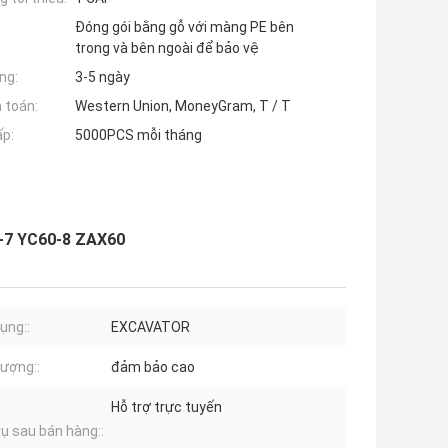
Đóng gói bằng gỗ với màng PE bên
trong và bên ngoài để bảo vệ
ng:
3-5 ngày
 toán:
Western Union, MoneyGram, T / T
ấp:
5000PCS mỗi tháng
0-7 YC60-8 ZAX60
ụng::
EXCAVATOR
lượng::
đảm bảo cao
Hỗ trợ trực tuyến
vụ sau bán hàng::