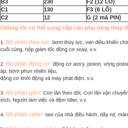
B3
230
F2 (12 LỖ)
C1
130
F3 (6 LỖ)
C2
12
G (2 mã PIN)
Chúng tôi có thể cung cấp các phụ tùng thay t
Bộ phận thủy lực:
1.
bơm thủy lực, van điều khiển chín
cuối cùng, hộp giảm tốc động cơ xoay, v.v.
Bộ phận động cơ:
2.
động cơ ass'y, piston, vòng piston
áp, bơm phun nhiên liệu,
động cơ khởi động và máy phát điện, v.v.
Bộ phận gầm:
3.
Con lăn theo dõi, Con lăn vận chuyển
xích, Người làm việc và đệm Idler, v.v.
Bộ phận cabin:
4.
taxi của nhà điều hành, dây nịt, màn 