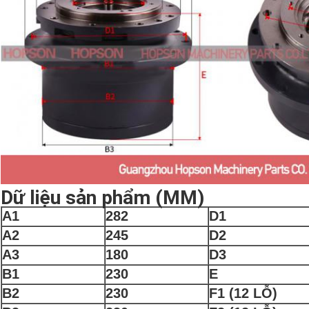
Dữ liệu sản phẩm (MM)
A1
282
D1
A2
245
D2
A3
180
D3
B1
230
E
B2
230
F1 (12 LỖ)