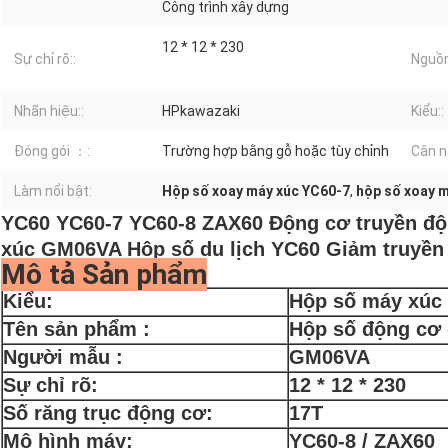
Công trình xây dựng
12 * 12 * 230
Sự chỉ rõ::
Nguồn
Nhãn hiệu::
HPkawazaki
Kiểu::
Đóng gói ：:
Trường hợp bằng gỗ hoặc tùy chỉnh
Cân n
Làm nổi bật:
Hộp số xoay máy xúc YC60-7
,
hộp số xoay 
YC60 YC60-7 YC60-8 ZAX60 Động cơ truyền độ
xúc GM06VA Hộp số du lịch YC60 Giảm truyền
Mô tả Sản phẩm
Kiểu:
Hộp số máy xúc
Tên sản phẩm :
Hộp số động cơ 
Người mẫu :
GM06VA
Sự chỉ rõ:
12 * 12 * 230
Số răng trục động cơ:
17T
Mô hình máy:
YC60-8 / ZAX60