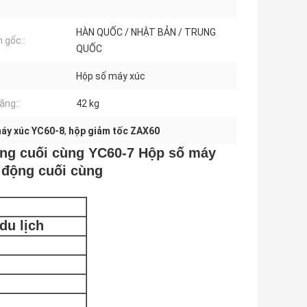
HÀN QUỐC / NHẬT BẢN / TRUNG
 gốc::
QUỐC
Hộp số máy xúc
ặng::
42 kg
máy xúc YC60-8
,
hộp giảm tốc ZAX60
ng cuối cùng YC60-7 Hộp số máy
 động cuối cùng
du lịch