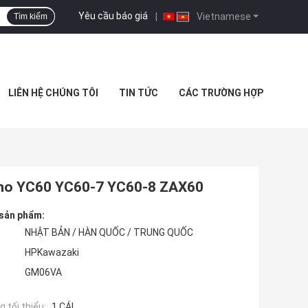
Yêu cầu báo giá
|
Vietnamese
Tìm kiếm
LIÊN HỆ CHÚNG TÔI
TIN TỨC
CÁC TRƯỜNG HỢP
cho YC60 YC60-7 YC60-8 ZAX60
 sản phẩm:
NHẬT BẢN / HÀN QUỐC / TRUNG QUỐC
HPKawazaki
GM06VA
 tối thiểu:
1 CÁI