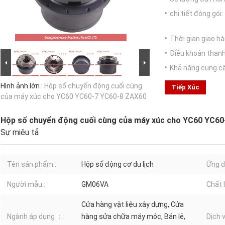
chi tiết đóng gói:
Thời gian giao hà
Điều khoản thanh
Khả năng cung c
Hình ảnh lớn :
Hộp số chuyển động cuối cùng
Tiếp Xúc
của máy xúc cho YC60 YC60-7 YC60-8 ZAX60
Hộp số chuyển động cuối cùng của máy xúc cho YC60 YC6
Sự miêu tả
Tên sản phẩm::
Hộp số động cơ du lịch
Ứng d
Người mẫu::
GM06VA
Chất 
Cửa hàng vật liệu xây dựng, Cửa
Ngành áp dụng ：:
hàng sửa chữa máy móc, Bán lẻ,
Dịch 