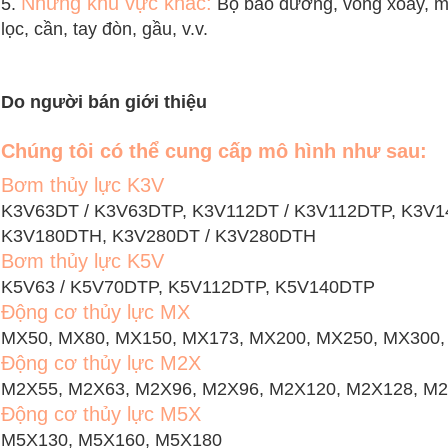
Những khu vực khác:
5.
Bộ bảo dưỡng, vòng xoay, mu
lọc, cần, tay đòn, gầu, v.v.
Do người bán giới thiệu
Chúng tôi có thể cung cấp mô hình như sau:
Bơm thủy lực K3V
K3V63DT / K3V63DTP, K3V112DT / K3V112DTP, K3V1
K3V180DTH, K3V280DT / K3V280DTH
Bơm thủy lực K5V
K5V63 / K5V70DTP, K5V112DTP, K5V140DTP
Động cơ thủy lực MX
MX50, MX80, MX150, MX173, MX200, MX250, MX300,
Động cơ thủy lực M2X
M2X55, M2X63, M2X96, M2X96, M2X120, M2X128, M
Động cơ thủy lực M5X
M5X130, M5X160, M5X180