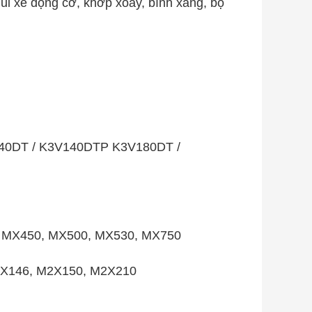
i xe động cơ, khớp xoay, bình xăng, bộ
40DT / K3V140DTP K3V180DT /
 MX450, MX500, MX530, MX750
2X146, M2X150, M2X210