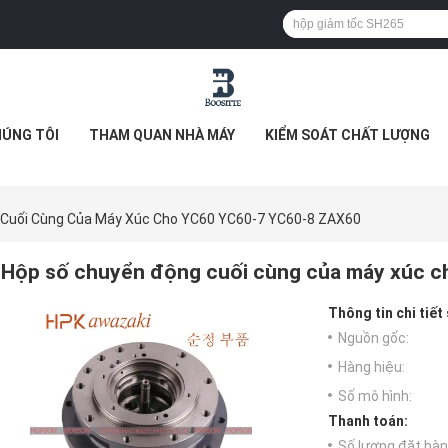
HÚNG TÔI
THAM QUAN NHÀ MÁY
KIỂM SOÁT CHẤT LƯỢNG
 Cuối Cùng Của Máy Xúc Cho YC60 YC60-7 YC60-8 ZAX60
Hộp số chuyển động cuối cùng của máy xúc 
Thông tin chi tiết
Nguồn gốc:
Hàng hiệu:
Số mô hình:
Thanh toán:
Số lượng đặt hàng