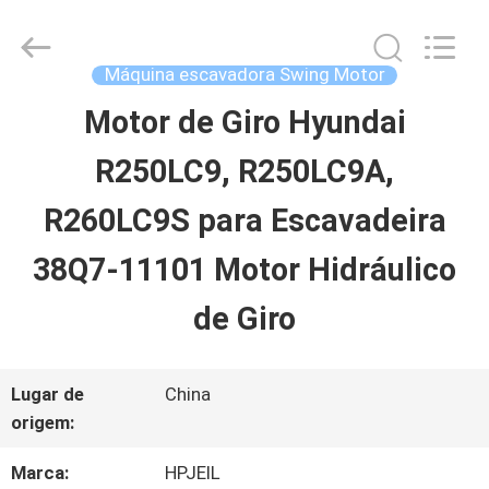
2026
Guangzhou
Hopson
Machinery
Máquina escavadora Swing Motor
Parts
Co.,
Motor de Giro Hyundai
CASA
Ltd..
All
Rights
R250LC9, R250LC9A,
Reserved.
PRODUTOS
R260LC9S para Escavadeira
38Q7-11101 Motor Hidráulico
VÍDEOS
de Giro
SOBRE
Lugar de
China
NÓS
origem:
Marca:
HPJEIL