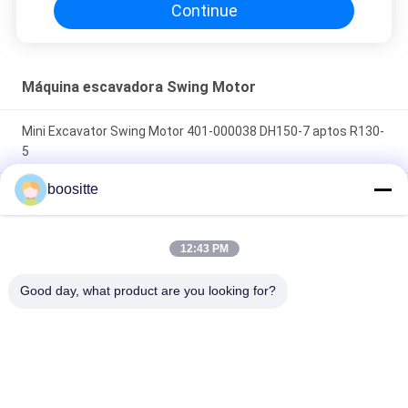
Continue
Máquina escavadora Swing Motor
Mini Excavator Swing Motor 401-000038 DH150-7 aptos R130-
5
boositte
JMF151 máquina escavadora Slew Motor, motor do balanço
de R220-5 R225-7 Hyundai
12:43 PM
Massacrou a máquina escavadora Swing Motor M5X180 da
movimentação para a máquina escavadora da esteira rolante
Good day, what product are you looking for?
SK350-8
Categorias populares
Todos