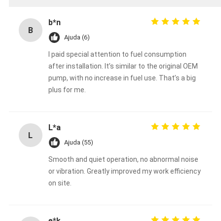
b*n
B
Ajuda (6)
I paid special attention to fuel consumption
after installation. It’s similar to the original OEM
pump, with no increase in fuel use. That’s a big
plus for me.
L*a
L
Ajuda (55)
Smooth and quiet operation, no abnormal noise
or vibration. Greatly improved my work efficiency
on site.
e*k