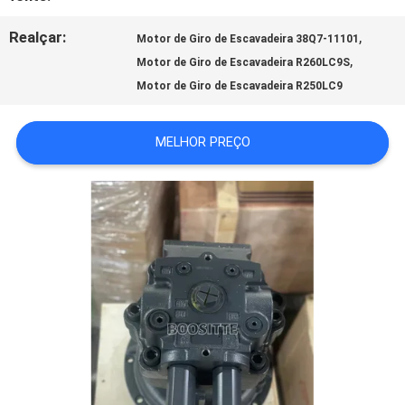
NOTÍCIAS
Realçar:
,
Motor de Giro de Escavadeira 38Q7-11101
,
Motor de Giro de Escavadeira R260LC9S
CASOS
Motor de Giro de Escavadeira R250LC9
MAPA
MELHOR PREÇO
DO
SITE
PRIVACY
POLICY