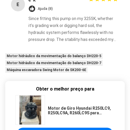
E
Ajuda (8)
Since fitting this pump on my 325SK, whether
it’s grading work or digging hard soil, the
hydraulic system performs flawlessly with no
pressure drop. The stability has exceeded my
expectations.
Motor hidráulico da movimentação do balanço DH220-5
Motor hidráulico da movimentação do balanço DH220-7
Máquina escavadora Swing Motor de SK200-6E
Obter o melhor preço para
Motor de Giro Hyundai R250LC9,
R250LC9A, R260LC9S para
Escavadeira 38Q7-11101 Motor
Hidráulico de Giro