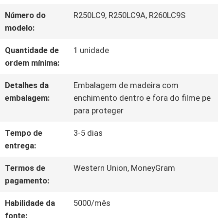
EXCURSÃO
Número do
R250LC9, R250LC9A, R260LC9S
DA
modelo:
FÁBRICA
Quantidade de
1 unidade
ordem mínima:
CONTROLE
Detalhes da
Embalagem de madeira com
embalagem:
enchimento dentro e fora do filme pe
DA
para proteger
QUALIDADE
Tempo de
3-5 dias
entrega:
CONTACTE-
Termos de
Western Union, MoneyGram
pagamento:
NOS
Habilidade da
5000/mês
fonte: