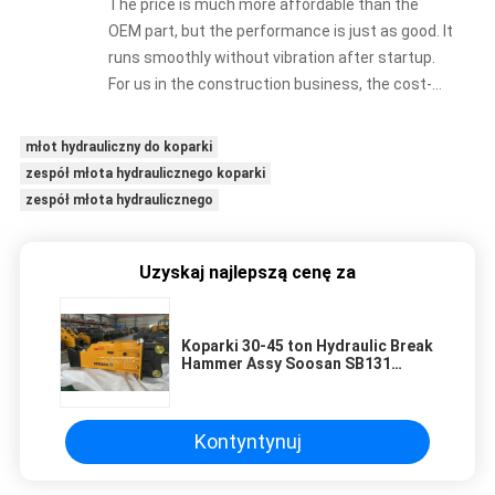
The price is much more affordable than the
OEM part, but the performance is just as good. It
runs smoothly without vibration after startup.
For us in the construction business, the cost-
effectiveness is unbeatable.
młot hydrauliczny do koparki
zespół młota hydraulicznego koparki
zespół młota hydraulicznego
Uzyskaj najlepszą cenę za
Koparki 30-45 ton Hydraulic Break
Hammer Assy Soosan SB131
SB121 SB81 SB50 SB45 SB43
Kontyntynuj