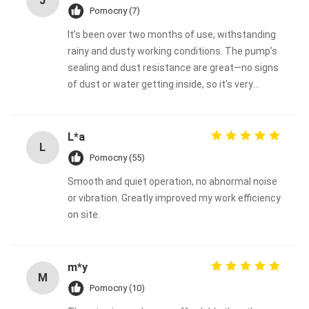
J
Pomocny (7)
It’s been over two months of use, withstanding
rainy and dusty working conditions. The pump’s
sealing and dust resistance are great—no signs
of dust or water getting inside, so it’s very
durable.
L*a
L
Pomocny (55)
Smooth and quiet operation, no abnormal noise
or vibration. Greatly improved my work efficiency
on site.
m*y
M
Pomocny (10)