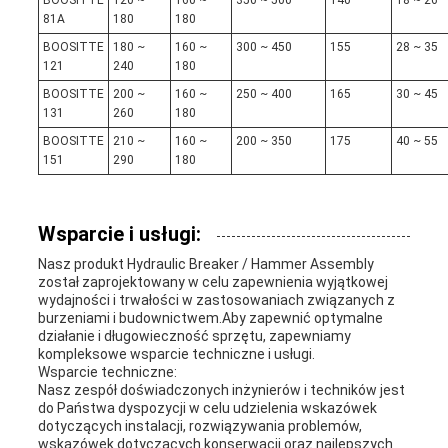
81A
180
180
BOOSITTE
180 ~
160 ~
300 ~ 450
155
28 ~ 35
121
240
180
BOOSITTE
200 ~
160 ~
250 ~ 400
165
30 ~ 45
131
260
180
BOOSITTE
210 ~
160 ~
200 ~ 350
175
40 ~ 55
151
290
180
Wsparcie i usługi:
Nasz produkt Hydraulic Breaker / Hammer Assembly
został zaprojektowany w celu zapewnienia wyjątkowej
wydajności i trwałości w zastosowaniach związanych z
burzeniami i budownictwem.Aby zapewnić optymalne
działanie i długowieczność sprzętu, zapewniamy
kompleksowe wsparcie techniczne i usługi.
Wsparcie techniczne:
Nasz zespół doświadczonych inżynierów i techników jest
do Państwa dyspozycji w celu udzielenia wskazówek
dotyczących instalacji, rozwiązywania problemów,
wskazówek dotyczących konserwacji oraz najlepszych