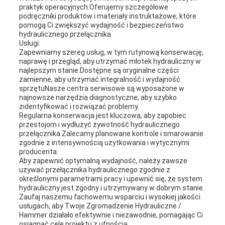
praktyk operacyjnych.Oferujemy szczegółowe
podręczniki produktów i materiały instruktażowe, które
pomogą Ci zwiększyć wydajność i bezpieczeństwo
hydraulicznego przełącznika.
Usługi:
Zapewniamy szereg usług, w tym rutynową konserwację,
naprawę i przegląd, aby utrzymać młotek hydrauliczny w
najlepszym stanie.Dostępne są oryginalne części
zamienne, aby utrzymać integralność i wydajność
sprzętuNasze centra serwisowe są wyposażone w
najnowsze narzędzia diagnostyczne, aby szybko
zidentyfikować i rozwiązać problemy.
Regularna konserwacja jest kluczowa, aby zapobiec
przestojom i wydłużyć żywotność hydraulicznego
przełącznika.Zalecamy planowane kontrole i smarowanie
zgodnie z intensywnością użytkowania i wytycznymi
producenta.
Aby zapewnić optymalną wydajność, należy zawsze
używać przełącznika hydraulicznego zgodnie z
określonymi parametrami pracy i upewnić się, że system
hydrauliczny jest zgodny i utrzymywany w dobrym stanie.
Zaufaj naszemu fachowemu wsparciu i wysokiej jakości
usługach, aby Twoje Zgromadzenie Hydrauliczne /
Hammer działało efektywnie i niezawodnie, pomagając Ci
osiągnąć cele projektu z ufnością.