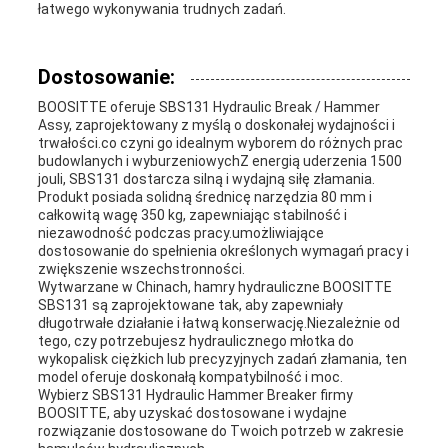
łatwego wykonywania trudnych zadań.
Dostosowanie:
BOOSITTE oferuje SBS131 Hydraulic Break / Hammer
Assy, zaprojektowany z myślą o doskonałej wydajności i
trwałości.co czyni go idealnym wyborem do różnych prac
budowlanych i wyburzeniowychZ energią uderzenia 1500
jouli, SBS131 dostarcza silną i wydajną siłę złamania.
Produkt posiada solidną średnicę narzędzia 80 mm i
całkowitą wagę 350 kg, zapewniając stabilność i
niezawodność podczas pracy.umożliwiające
dostosowanie do spełnienia określonych wymagań pracy i
zwiększenie wszechstronności.
Wytwarzane w Chinach, hamry hydrauliczne BOOSITTE
SBS131 są zaprojektowane tak, aby zapewniały
długotrwałe działanie i łatwą konserwację.Niezależnie od
tego, czy potrzebujesz hydraulicznego młotka do
wykopalisk ciężkich lub precyzyjnych zadań złamania, ten
model oferuje doskonałą kompatybilność i moc.
Wybierz SBS131 Hydraulic Hammer Breaker firmy
BOOSITTE, aby uzyskać dostosowane i wydajne
rozwiązanie dostosowane do Twoich potrzeb w zakresie