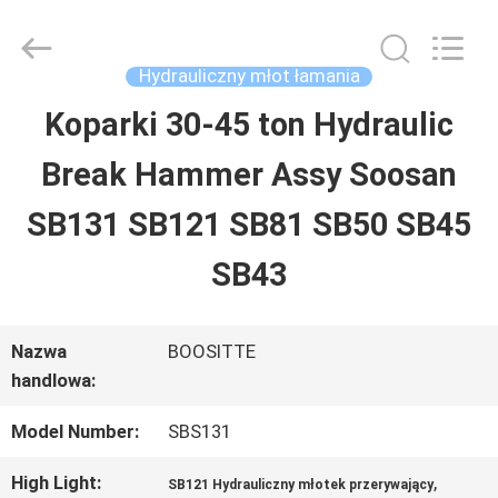
Guangzhou
Hopson
Machinery
Parts
Hydrauliczny młot łamania
Co.,
Ltd..
Koparki 30-45 ton Hydraulic
DOM
All
Rights
Break Hammer Assy Soosan
Reserved.
PRODUKTY
SB131 SB121 SB81 SB50 SB45
SB43
FILMY
Nazwa
BOOSITTE
O
handlowa:
NAS
Model Number:
SBS131
High Light:
,
SB121 Hydrauliczny młotek przerywający