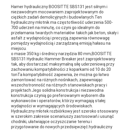
Hamer hydrauliczny BOOSITTE SBS131 jest silnym i
niezawodnym mocowaniem zaprojektowanym do
ciężkich zadań demolicyjnych i budowlanych.Ten
hydrauliczny młotnik ma częstotliwość uderzenia 500-
700 uderzeń na minutę, co czyni go idealnym do
przełamania twardych materiałów takich jak beton, skały i
asfalt z wydajnością i precyzją.zapewnia równowagę
pomiędzy wydajnością i zarządzaną emisją hałasu na
miejscu.
o masie 350 kg i średnicy narzędzia 80 mm,BOOSITTE
SBS131 Hydraulic Hammer Breaker jest zaprojektowany
tak, aby dostarczać maksymalną siłę uderzeniową przy
zachowaniu kompatybilności z koparkami od 10 do 20
tonTa kompatybilność zapewnia, że można go łatwo
zamontować na różnych nośnikach, zapewniając
wszechstronność na różnych stanowiskach pracy i
projektach.Jego solidna konstrukcja i niezawodna
konstrukcja czynią go preferowanym wyborem dla
wykonawców i operatorów, którzy wymagają stałej
wydajności w wymagających środowiskach.
Hydrauliczny młotek rozbiórkowy jest szeroko stosowany
w szerokim zakresie scenariuszy zastosowań.i usunąć
chodniki, ułatwiające oczyszczanie terenu i
przygotowanie do nowych przedsięwzięć.hydrauliczny