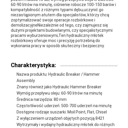
60-90 litrów na minutę, ciśnienie robocze 100-150 barów i
kompatybilność z różnymi typami dębu,uczynić go
niezastąpionym atutem dla specjalistów, którzy chcą
zoptymalizować swoje operacje rozbiórkowe i
demolizacyjneNiezależnie od tego, czy zajmujesz się
dużymi projektami budowlanymi, czy specjalistycznymi
pracami wyburzeniowymi,Ten hydrauliczny młotek
rozbiórkowy oferuje moc i precyzję potrzebną do
wykonania pracy w sposób skuteczny i bezpieczny.
Charakterystyka:
Nazwa produktu: Hydraulic Breaker / Hammer
Assembly
Znany również jako Hydraulic Hammer Breaker
Wymóg przepływu oleju: 60-90 litrów na minutę
Średnica narzędzia: 80 mm
Częstotliwość uderzeń: 500-700 uderzeń na minutę
Dostępne rodzaje suszarki: Moil Point, Flat, Chisel
Z wyłączeniem urządzeń objętych pozycją 8421
Wytrzymały i wydajny hydrauliczny młotek do różnych