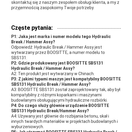
skontaktuj się z naszym zespołem obsługi klienta, a my z
przyjemnością zaspokoimy Twoje potrzeby.
Częste pytania:
P1: Jaka jest marka i numer modelu tego Hydraulic
Break / Hammer Assy?
Odpowiedź: Hydraulic Break / Hammer Assy jest
wytwarzany przez BOOSITTE, a numer modelu to
SBS131.
P2: Gdzie produkowany jest BOOSITTE SBS131
Hydraulic Break / Hammer Assy?
A2: Ten produkt jest wytwarzany w Chinach.
P3: Z jakimi typami maszyn jest kompatybilny BOOSITTE
SBS131 Hydraulic Break / Hammer Assy?
A3: BOOSITTE SBS131 został zaprojektowany tak, aby był
kompatybilny z różnymi koparkami i maszynami
budowlanymi obsługującymi hydrauliczne rozbiórki.
P4: Do czego służy głównie urządzenie BOOSITTE
SBS131 Hydraulic Break/Hammer Assy?
A4: Używany jest głównie do rozbijania betonu, skał i
innych twardych materiałów w projektach budowlanych i
wyburzeniowych.
P5: Jak utrzymać BOOSITTE SBS131 Hydraulic Break /