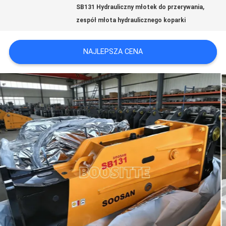
WYCIECZKA
,
SB131 Hydrauliczny młotek do przerywania
zespół młota hydraulicznego koparki
PO
FABRYCE
NAJLEPSZA CENA
KONTROLA
JAKOŚCI
SKONTAKTUJ
SIĘ
Z
NAMI