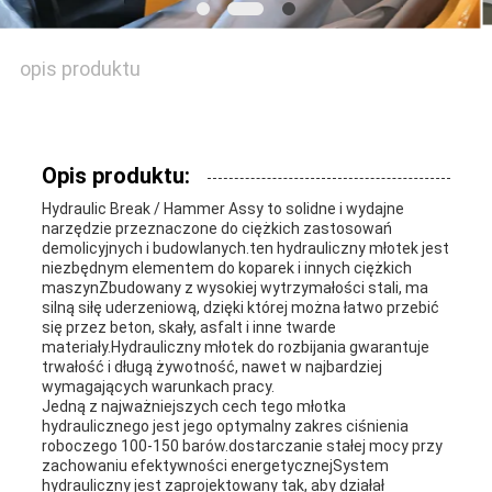
AKTUALNOŚCI
opis produktu
SPRAWY
Opis produktu:
Hydraulic Break / Hammer Assy to solidne i wydajne
SITEMAP
narzędzie przeznaczone do ciężkich zastosowań
demolicyjnych i budowlanych.ten hydrauliczny młotek jest
niezbędnym elementem do koparek i innych ciężkich
maszynZbudowany z wysokiej wytrzymałości stali, ma
PRIVACY
silną siłę uderzeniową, dzięki której można łatwo przebić
się przez beton, skały, asfalt i inne twarde
POLICY
materiały.Hydrauliczny młotek do rozbijania gwarantuje
trwałość i długą żywotność, nawet w najbardziej
wymagających warunkach pracy.
Jedną z najważniejszych cech tego młotka
hydraulicznego jest jego optymalny zakres ciśnienia
roboczego 100-150 barów.dostarczanie stałej mocy przy
zachowaniu efektywności energetycznejSystem
hydrauliczny jest zaprojektowany tak, aby działał