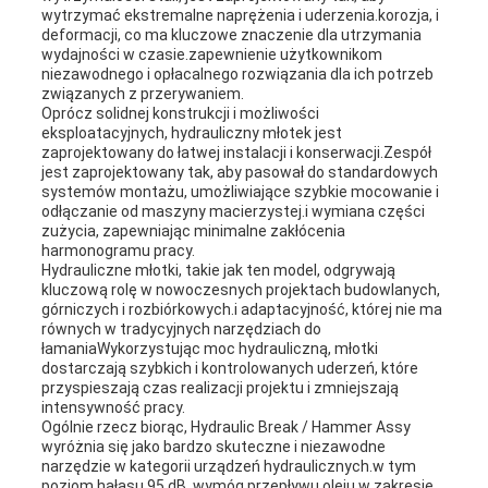
wytrzymać ekstremalne naprężenia i uderzenia.korozja, i
deformacji, co ma kluczowe znaczenie dla utrzymania
wydajności w czasie.zapewnienie użytkownikom
niezawodnego i opłacalnego rozwiązania dla ich potrzeb
związanych z przerywaniem.
Oprócz solidnej konstrukcji i możliwości
eksploatacyjnych, hydrauliczny młotek jest
zaprojektowany do łatwej instalacji i konserwacji.Zespół
jest zaprojektowany tak, aby pasował do standardowych
systemów montażu, umożliwiające szybkie mocowanie i
odłączanie od maszyny macierzystej.i wymiana części
zużycia, zapewniając minimalne zakłócenia
harmonogramu pracy.
Hydrauliczne młotki, takie jak ten model, odgrywają
kluczową rolę w nowoczesnych projektach budowlanych,
górniczych i rozbiórkowych.i adaptacyjność, której nie ma
równych w tradycyjnych narzędziach do
łamaniaWykorzystując moc hydrauliczną, młotki
dostarczają szybkich i kontrolowanych uderzeń, które
przyspieszają czas realizacji projektu i zmniejszają
intensywność pracy.
Ogólnie rzecz biorąc, Hydraulic Break / Hammer Assy
wyróżnia się jako bardzo skuteczne i niezawodne
narzędzie w kategorii urządzeń hydraulicznych.w tym
poziom hałasu 95 dB, wymóg przepływu oleju w zakresie