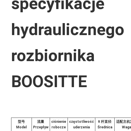
specyfikacje
hydraulicznego
rozbiornika
BOOSITTE
型号
流量
ciśnienie
częstotliwość
¥ 杆直径
适配主机
Model
Przepływ
robocze
uderzenia
Średnica
Wag