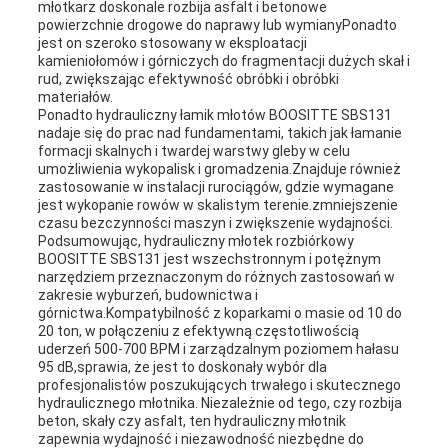
młotkarz doskonale rozbija asfalt i betonowe
powierzchnie drogowe do naprawy lub wymianyPonadto
jest on szeroko stosowany w eksploatacji
kamieniołomów i górniczych do fragmentacji dużych skał i
rud, zwiększając efektywność obróbki i obróbki
materiałów.
Ponadto hydrauliczny łamik młotów BOOSITTE SBS131
nadaje się do prac nad fundamentami, takich jak łamanie
formacji skalnych i twardej warstwy gleby w celu
umożliwienia wykopalisk i gromadzenia.Znajduje również
zastosowanie w instalacji rurociągów, gdzie wymagane
jest wykopanie rowów w skalistym terenie.zmniejszenie
czasu bezczynności maszyn i zwiększenie wydajności.
Podsumowując, hydrauliczny młotek rozbiórkowy
BOOSITTE SBS131 jest wszechstronnym i potężnym
narzędziem przeznaczonym do różnych zastosowań w
zakresie wyburzeń, budownictwa i
górnictwa.Kompatybilność z koparkami o masie od 10 do
20 ton, w połączeniu z efektywną częstotliwością
uderzeń 500-700 BPM i zarządzalnym poziomem hałasu
95 dB,sprawia, że jest to doskonały wybór dla
profesjonalistów poszukujących trwałego i skutecznego
hydraulicznego młotnika. Niezależnie od tego, czy rozbija
beton, skały czy asfalt, ten hydrauliczny młotnik
zapewnia wydajność i niezawodność niezbędne do