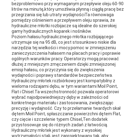
bezproblemowo przy wymaganym przepływie oleju 60-90
litrów na minutę,który umożliwia płynną i ciągłą pracę bez
przegrzania się lub utraty wydajnościTa równowaga
pomiędzy ciśnieniem a przepływem oleju sprawia, że
hydrauliczne młotki rozbijacze są idealne do szerokiej
gamy hydraulicznych koparek i nośników.
Poziom hałasu hydraulicznego młotka rozbijającego
utrzymuje się na 95 dB, co jest stosunkowo niskie dla
narzędzia tej wielkości i mocy.pomoc w zmniejszeniu
zanieczyszczenia hałasem na placach pracy i poprawie
ogólnych warunków pracy. Operatorzy mogą pracować
dłużej z mniejszym zmęczeniem dzięki zmniejszonej
emisji hałasu, co przyczynia się do zwiększenia
wydajności i poprawy standardów bezpieczeństwa.
Hydrauliczny młotek rozbiórkowy jest kompatybilny z
wieloma rodzajami dębu, w tym wariantami Moil Point,
Flat i Chisel.Ta wszechstronność pozwala operatorowi
wybrać najodpowiedniejszy dęby w zależności od
konkretnego materiału i zastosowania, zwiększając
precyzję i wydajność. Czy to przełamanie twardych skał
dętem Moil Point, spłaszczanie powierzchni dętem Flat,
czy cięcie i szczelenie typem Chisel,Ten dodatek
przystosowuje się do różnych zadań z łatwością.
Hydrauliczny młotek jest wykonany z wysokiej
wytrzymałości stali, jest zaprojektowany tak, aby