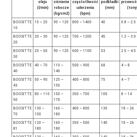
oleju
ciśnienie
częstotliwość
podkładki
przewoź
(l/min)
robocze
uderzenia
(mm)
(tony
(kg/cm2)
(bpm)
BOOSITTE
15 ~ 25
90 ~ 120
800 ~ 1400
40
0.8 ~ 2.5
10
BOOSITTE
20 ~ 30
90 ~ 120
700 ~ 1200
45
1.2 ~ 3.0
20
BOOSITTE
25 ~ 50
90 ~ 120
600 ~ 1100
53
2.5 ~ 4.5
30
BOOSITTE
40 ~ 70
110 ~
500 ~ 900
68
4 ~ 8
40
140
BOOSITTE
50 ~ 90
125 ~
400 ~ 800
75
4 ~ 7
43
150
BOOSITTE
80 ~ 110
150 ~
350 ~ 700
100
8 ~ 14
50
170
BOOSITTE
130 ~
160 ~
400 ~ 800
130
18 ~ 26
70
150
180
BOOSITTE
120 ~
160 ~
350 ~ 500
140
18 ~ 26
81
180
180
BOOSITTE
120 ~
160 ~
350 ~ 500
140
18 ~ 26