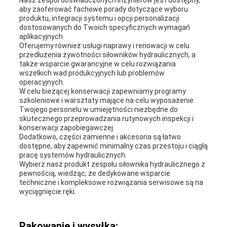
Nasz zespół doświadczonych inżynierów jest dostępny,
aby zaoferować fachowe porady dotyczące wyboru
produktu, integracji systemu i opcji personalizacji
dostosowanych do Twoich specyficznych wymagań
aplikacyjnych.
Oferujemy również usługi naprawy i renowacji w celu
przedłużenia żywotności siłowników hydraulicznych, a
także wsparcie gwarancyjne w celu rozwiązania
wszelkich wad produkcyjnych lub problemów
operacyjnych.
W celu bieżącej konserwacji zapewniamy programy
szkoleniowe i warsztaty mające na celu wyposażenie
Twojego personelu w umiejętności niezbędne do
skutecznego przeprowadzania rutynowych inspekcji i
konserwacji zapobiegawczej.
Dodatkowo, części zamienne i akcesoria są łatwo
dostępne, aby zapewnić minimalny czas przestoju i ciągłą
pracę systemów hydraulicznych.
Wybierz nasz produkt zespołu siłownika hydraulicznego z
pewnością, wiedząc, że dedykowane wsparcie
techniczne i kompleksowe rozwiązania serwisowe są na
wyciągnięcie ręki.
Pakowanie i wysyłka: