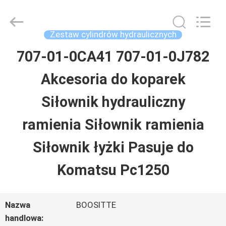
Guangzhou
Hopson
Machinery
Parts
Zestaw cylindrów hydraulicznych
Co.,
Ltd..
707-01-0CA41 707-01-0J782
DOM
All
Rights
Akcesoria do koparek
Reserved.
PRODUKTY
Siłownik hydrauliczny
ramienia Siłownik ramienia
FILMY
Siłownik łyżki Pasuje do
O
Komatsu Pc1250
NAS
Nazwa
BOOSITTE
handlowa: