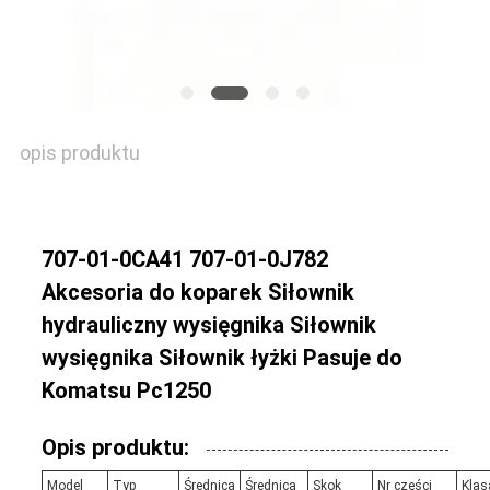
AKTUALNOŚCI
SPRAWY
opis produktu
SITEMAP
707-01-0CA41 707-01-0J782
Akcesoria do koparek Siłownik
PRIVACY
hydrauliczny wysięgnika Siłownik
POLICY
wysięgnika Siłownik łyżki Pasuje do
Komatsu Pc1250
Opis produktu:
Model
Typ
Średnica
Średnica
Skok
Nr części
Klas