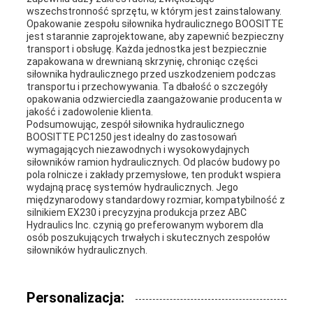
wszechstronność sprzętu, w którym jest zainstalowany.
Opakowanie zespołu siłownika hydraulicznego BOOSITTE
jest starannie zaprojektowane, aby zapewnić bezpieczny
transport i obsługę. Każda jednostka jest bezpiecznie
zapakowana w drewnianą skrzynię, chroniąc części
siłownika hydraulicznego przed uszkodzeniem podczas
transportu i przechowywania. Ta dbałość o szczegóły
opakowania odzwierciedla zaangażowanie producenta w
jakość i zadowolenie klienta.
Podsumowując, zespół siłownika hydraulicznego
BOOSITTE PC1250 jest idealny do zastosowań
wymagających niezawodnych i wysokowydajnych
siłowników ramion hydraulicznych. Od placów budowy po
pola rolnicze i zakłady przemysłowe, ten produkt wspiera
wydajną pracę systemów hydraulicznych. Jego
międzynarodowy standardowy rozmiar, kompatybilność z
silnikiem EX230 i precyzyjna produkcja przez ABC
Hydraulics Inc. czynią go preferowanym wyborem dla
osób poszukujących trwałych i skutecznych zespołów
siłowników hydraulicznych.
Personalizacja: