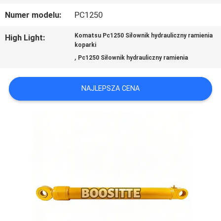
WYCIECZKA
Numer modelu:
PC1250
PO
Komatsu Pc1250 Siłownik hydrauliczny ramienia
High Light:
FABRYCE
koparki
,
Pc1250 Siłownik hydrauliczny ramienia
KONTROLA
NAJLEPSZA CENA
JAKOŚCI
SKONTAKTUJ
SIĘ
Z
NAMI