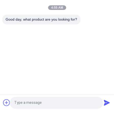
łyżki do DH220-3 / 5 / 7 DH225 DH150-5 / 7
4:55 AM
Zespół siłownika hydraulicznego koparki R335-7 Siłownik
Good day, what product are you looking for?
wysięgnika Siłownik tłokowy Siłownik hydrauliczny do koparki
popularne kategorie
Wszystko
Pompa Hydrauliczna 
Części Pompy 
Koparki
Hydraulicznej Do 
Koparek
Regulator Pompy 
Silnik Obrotu Koparki
Hydraulicznej
Silnik Podróżny 
Przekładnia Koparki
Koparki
Zawór Sterujący 
Zawór Nadmiarowy 
Poprosić o wycenę
Koparki
Koparki