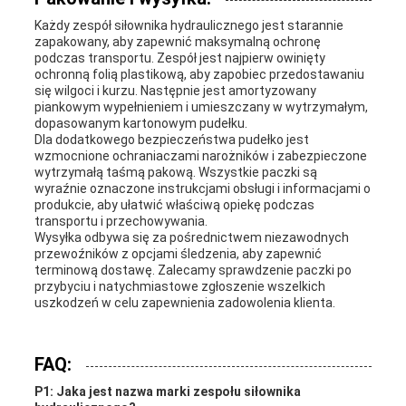
Każdy zespół siłownika hydraulicznego jest starannie
zapakowany, aby zapewnić maksymalną ochronę
podczas transportu. Zespół jest najpierw owinięty
ochronną folią plastikową, aby zapobiec przedostawaniu
się wilgoci i kurzu. Następnie jest amortyzowany
piankowym wypełnieniem i umieszczany w wytrzymałym,
dopasowanym kartonowym pudełku.
Dla dodatkowego bezpieczeństwa pudełko jest
wzmocnione ochraniaczami narożników i zabezpieczone
wytrzymałą taśmą pakową. Wszystkie paczki są
wyraźnie oznaczone instrukcjami obsługi i informacjami o
produkcie, aby ułatwić właściwą opiekę podczas
transportu i przechowywania.
Wysyłka odbywa się za pośrednictwem niezawodnych
przewoźników z opcjami śledzenia, aby zapewnić
terminową dostawę. Zalecamy sprawdzenie paczki po
przybyciu i natychmiastowe zgłoszenie wszelkich
uszkodzeń w celu zapewnienia zadowolenia klienta.
FAQ:
P1: Jaka jest nazwa marki zespołu siłownika