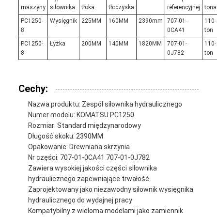
maszyny
siłownika
tłoka
tłoczyska
referencyjnej
tona
PC1250-
Wysięgnik
225MM
160MM
2390mm
707-01-
110-
8
0CA41
ton
PC1250-
Łyżka
200MM
140MM
1820MM
707-01-
110-
8
0J782
ton
Cechy:
Nazwa produktu: Zespół siłownika hydraulicznego
Numer modelu: KOMATSU PC1250
Rozmiar: Standard międzynarodowy
Długość skoku: 2390MM
Opakowanie: Drewniana skrzynia
Nr części: 707-01-0CA41 707-01-0J782
Zawiera wysokiej jakości części siłownika
hydraulicznego zapewniające trwałość
Zaprojektowany jako niezawodny siłownik wysięgnika
hydraulicznego do wydajnej pracy
Kompatybilny z wieloma modelami jako zamiennik