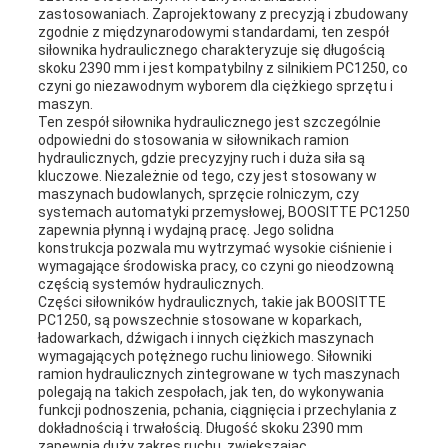
zastosowaniach. Zaprojektowany z precyzją i zbudowany
zgodnie z międzynarodowymi standardami, ten zespół
siłownika hydraulicznego charakteryzuje się długością
skoku 2390 mm i jest kompatybilny z silnikiem PC1250, co
czyni go niezawodnym wyborem dla ciężkiego sprzętu i
maszyn.
Ten zespół siłownika hydraulicznego jest szczególnie
odpowiedni do stosowania w siłownikach ramion
hydraulicznych, gdzie precyzyjny ruch i duża siła są
kluczowe. Niezależnie od tego, czy jest stosowany w
maszynach budowlanych, sprzęcie rolniczym, czy
systemach automatyki przemysłowej, BOOSITTE PC1250
zapewnia płynną i wydajną pracę. Jego solidna
konstrukcja pozwala mu wytrzymać wysokie ciśnienie i
wymagające środowiska pracy, co czyni go nieodzowną
częścią systemów hydraulicznych.
Części siłowników hydraulicznych, takie jak BOOSITTE
PC1250, są powszechnie stosowane w koparkach,
ładowarkach, dźwigach i innych ciężkich maszynach
wymagających potężnego ruchu liniowego. Siłowniki
ramion hydraulicznych zintegrowane w tych maszynach
polegają na takich zespołach, jak ten, do wykonywania
funkcji podnoszenia, pchania, ciągnięcia i przechylania z
dokładnością i trwałością. Długość skoku 2390 mm
zapewnia duży zakres ruchu, zwiększając