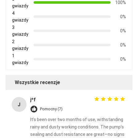
100%
gwiazdy
4
0%
gwiazdy
3
0%
gwiazdy
2
0%
gwiazdy
1
0%
gwiazdy
Wszystkie recenzje
j*f
J
Pomocny (7)
It’s been over two months of use, withstanding
rainy and dusty working conditions. The pump’s
sealing and dust resistance are great—no signs