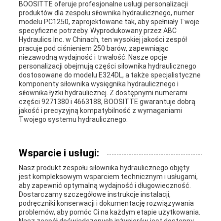
BOOSITTE oferuje profesjonalne usługi personalizacji
produktów dla zespołu siłownika hydraulicznego, numer
modelu PC1250, zaprojektowane tak, aby spełniały Twoje
specyficzne potrzeby. Wyprodukowany przez ABC
Hydraulics Inc. w Chinach, ten wysokiej jakości zespół
pracuje pod ciśnieniem 250 barów, zapewniając
niezawodną wydajność i trwałość. Nasze opcje
personalizacji obejmują części siłownika hydraulicznego
dostosowane do modelu E324DL, a także specjalistyczne
komponenty siłownika wysięgnika hydraulicznego i
siłownika łyżki hydraulicznej. Z dostępnymi numerami
części 9271380 i 4663188, BOOSITTE gwarantuje dobrą
jakość i precyzyjną kompatybilność z wymaganiami
Twojego systemu hydraulicznego.
Wsparcie i usługi:
Nasz produkt zespołu siłownika hydraulicznego objęty
jest kompleksowym wsparciem technicznym i usługami,
aby zapewnić optymalną wydajność i długowieczność.
Dostarczamy szczegółowe instrukcje instalacji,
podręczniki konserwacji i dokumentację rozwiązywania
problemów, aby pomóc Ci na każdym etapie użytkowania.