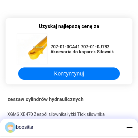
John Deere backhoe loaders.
Uzyskaj najlepszą cenę za
707-01-0CA41 707-01-0J782
Akcesoria do koparek Siłownik
hydrauliczny ramienia Siłownik
ramienia Siłownik łyżki Pasuje do
Komatsu Pc1250
Kontyntynuj
zestaw cylindrów hydraulicznych
XGMG XE470 Zespół siłownika łyżki Tłok siłownika
hydraulicznego koparki 860129953 860129954
boositte
Dobry zespół siłownika hydraulicznego wysięgnika, ramienia,